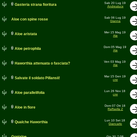
Sab 20 Lug 19
Gasteria strana fioritura
Andrealuce
Sab 06 Lug 19
Aloe con spine rosse
Gianna
Mer 15 Mag 19
Aloe aristata
Ale
Dom 05 Mag 19
Aloe petrophila
Ale
Ven 03 Mag 19
Haworthia attenuata o fasciata?
Ale
Mar 15 Gen 19
Salvate il soldato Pillansii!
cmr
Lun 26 Nov 18
Aloe parallelifolia
cmr
Dom 07 Ott 18
Aloe in fiore
Raffaella Z
Lun 10 Set 18
Qualche Haworthia
Giancarlo
Gonialoe
Gio 30
7:08