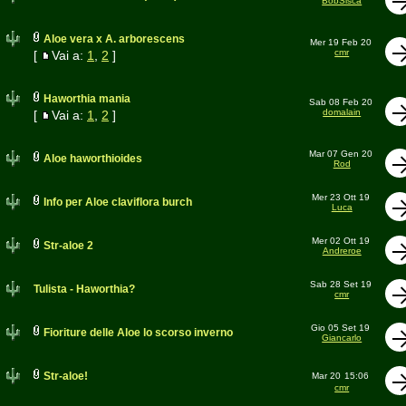
BobSisca
Aloe vera x A. arborescens
Mer 19 Feb 20
cmr
[
Vai a:
1
,
2
]
Haworthia mania
Sab 08 Feb 20
domalain
[
Vai a:
1
,
2
]
Mar 07 Gen 20
Aloe haworthioides
Rod
Mer 23 Ott 19
Info per Aloe claviflora burch
Luca
Mer 02 Ott 19
Str-aloe 2
Andreroe
Sab 28 Set 19
Tulista - Haworthia?
cmr
Gio 05 Set 19
Fioriture delle Aloe lo scorso inverno
Giancarlo
Str-aloe!
Mar 20
15:06
cmr