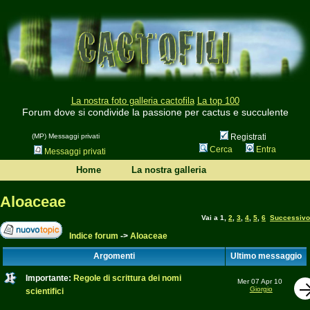
La nostra foto galleria cactofila
La top 100
Forum dove si condivide la passione per cactus e succulente
(MP) Messaggi privati
Registrati
Cerca
Entra
Messaggi privati
Home
La nostra galleria
Aloaceae
Vai a
1
,
2
,
3
,
4
,
5
,
6
Successivo
Indice forum
->
Aloaceae
Argomenti
Ultimo messaggio
Importante:
Regole di scrittura dei nomi
Mer 07 Apr 10
Giorgio
scientifici