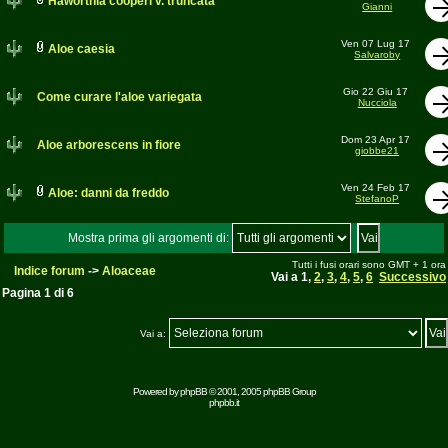
Haworthia cooperi v. truncata
Gianni
Ven 07 Lug 17
Aloe caesia
Salvaroby
Gio 22 Giu 17
Come curare l'aloe variegata
Nucciola
Dom 23 Apr 17
Aloe arborescens in fiore
giobbe21
Ven 24 Feb 17
Aloe: danni da freddo
StefanoP
Mostra prima gli argomenti di:
Tutti i fusi orari sono GMT + 1 ora
Indice forum
->
Aloaceae
Vai a
1
,
2
,
3
,
4
,
5
,
6
Successivo
Pagina
1
di
6
Vai a:
Powered by
phpBB
© 2001, 2005 phpBB Group
phpbb.it