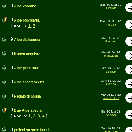
Sab 30 Mag 26
Aloe vaombe
PietroP
Aloe polyphylla
Dom 29 Mar 26
Pino15
[
Vai a:
1
,
2
]
Mar 16 Dic 25
Aloe dichotoma
Giovanni
Mer 09 Ott 24
Nuovo acquisto
Maricactus
Aloe prostrata
Ven 16
13:43
Seba24
Dom 31 Dic 23
Aloe arborescens
Gianna
Mar 25 Lug 23
Regalo di nonna
smn251090
Due Aloe speciali
Gio 30 Mar 23
Seba24
[
Vai a:
1
,
2
,
3
,
4
]
Sab 10 Dic 22
polloni su stelo florale
RobertoBr