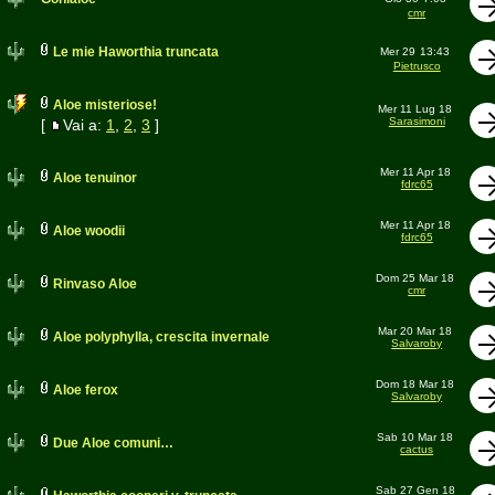
cmr
Le mie Haworthia truncata
Mer 29
13:43
Pietrusco
Aloe misteriose!
Mer 11 Lug 18
Sarasimoni
[
Vai a:
1
,
2
,
3
]
Mer 11 Apr 18
Aloe tenuinor
fdrc65
Mer 11 Apr 18
Aloe woodii
fdrc65
Dom 25 Mar 18
Rinvaso Aloe
cmr
Mar 20 Mar 18
Aloe polyphylla, crescita invernale
Salvaroby
Dom 18 Mar 18
Aloe ferox
Salvaroby
Sab 10 Mar 18
Due Aloe comuni…
cactus
Sab 27 Gen 18