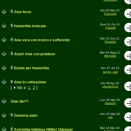
Gio 03 Mar 22
Aloe ferox
Franco64
Dom 31 Ott 21
Haworthia truncata
PaolaM
Mer 22 Set 21
Aloe vera con tronco e sofferente
Tchaddo
Mer 05 Mag 21
Aiuto! Aloe con problemi
Micheleb
Estate per Haworthia
Ven 07
22:12
sergio_radi
Aloe in coltivazione
Gio 09 Apr 20
vitovito2011
[
Vai a:
1
,
2
]
Lun 30 Mar 20
Aloe tiki??
Seba24
Ven 20 Mar 20
Gasteria aiuto
cmr
Mer 18 Mar 20
Astroloba foliolosa (Willd.) Uitewaal