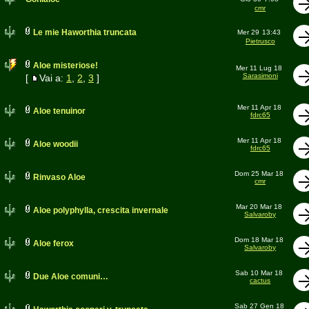
cmr
Le mie Haworthia truncata
Mer 29
13:43
Pietrusco
Aloe misteriose!
Mer 11 Lug 18
Sarasimoni
[
Vai a:
1
,
2
,
3
]
Mer 11 Apr 18
Aloe tenuinor
fdrc65
Mer 11 Apr 18
Aloe woodii
fdrc65
Dom 25 Mar 18
Rinvaso Aloe
cmr
Mar 20 Mar 18
Aloe polyphylla, crescita invernale
Salvaroby
Dom 18 Mar 18
Aloe ferox
Salvaroby
Sab 10 Mar 18
Due Aloe comuni…
cactus
Sab 27 Gen 18