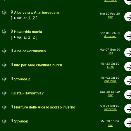
BobSisca
Aloe vera x A. arborescens
Mer 19 Feb 20
cmr
[
Vai a:
1
,
2
]
Haworthia mania
Sab 08 Feb 20
domalain
[
Vai a:
1
,
2
]
Mar 07 Gen 20
Aloe haworthioides
Rod
Mer 23 Ott 19
Info per Aloe claviflora burch
Luca
Mer 02 Ott 19
Str-aloe 2
Andreroe
Sab 28 Set 19
Tulista - Haworthia?
cmr
Gio 05 Set 19
Fioriture delle Aloe lo scorso inverno
Giancarlo
Str-aloe!
Mar 20
15:06
cmr