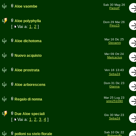
Sab 30 Mag 26
Aloe vaombe
PietroP
Aloe polyphylla
Dom 29 Mar 26
Pino15
[
Vai a:
1
,
2
]
Mar 16 Dic 25
Aloe dichotoma
Giovanni
Mer 09 Ott 24
Nuovo acquisto
Maricactus
Aloe prostrata
Ven 16
13:43
Seba24
Dom 31 Dic 23
Aloe arborescens
Gianna
Mar 25 Lug 23
Regalo di nonna
smn251090
Due Aloe speciali
Gio 30 Mar 23
Seba24
[
Vai a:
1
,
2
,
3
,
4
]
Sab 10 Dic 22
polloni su stelo florale
RobertoBr