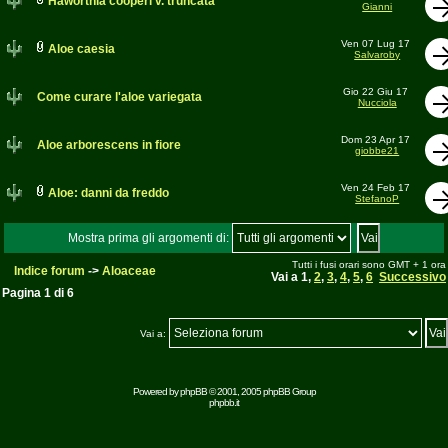
Haworthia cooperi v. truncata
Gianni
Ven 07 Lug 17
Aloe caesia
Salvaroby
Gio 22 Giu 17
Come curare l'aloe variegata
Nucciola
Dom 23 Apr 17
Aloe arborescens in fiore
giobbe21
Ven 24 Feb 17
Aloe: danni da freddo
StefanoP
Mostra prima gli argomenti di:
Tutti i fusi orari sono GMT + 1 ora
Indice forum
->
Aloaceae
Vai a
1
,
2
,
3
,
4
,
5
,
6
Successivo
Pagina
1
di
6
Vai a:
Powered by
phpBB
© 2001, 2005 phpBB Group
phpbb.it