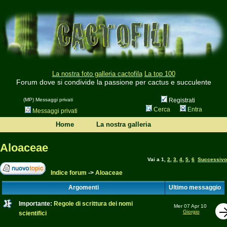
La nostra foto galleria cactofila
La top 100
Forum dove si condivide la passione per cactus e succulente
(MP) Messaggi privati
Registrati
Cerca
Entra
Messaggi privati
Home
La nostra galleria
Aloaceae
Vai a
1
,
2
,
3
,
4
,
5
,
6
Successivo
Indice forum
->
Aloaceae
Argomenti
Ultimo messaggio
Importante:
Regole di scrittura dei nomi
Mer 07 Apr 10
Giorgio
scientifici