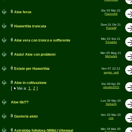
Gio 03 Mar 22
Aloe ferox
Franco64
Dom 31 Ott 21
Haworthia truncata
PaolaM
Mer 22 Set 21
Aloe vera con tronco e sofferente
Tchaddo
Mer 05 Mag 21
Aiuto! Aloe con problemi
Micheleb
Estate per Haworthia
Ven 07
22:12
sergio_radi
Aloe in coltivazione
Gio 09 Apr 20
vitovito2011
[
Vai a:
1
,
2
]
Lun 30 Mar 20
Aloe tiki??
Seba24
Ven 20 Mar 20
Gasteria aiuto
cmr
Mer 18 Mar 20
Astroloba foliolosa (Willd.) Uitewaal