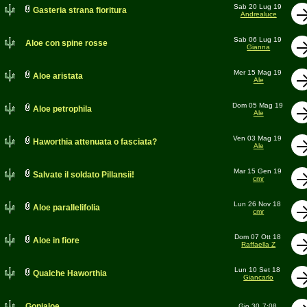
Sab 20 Lug 19
Gasteria strana fioritura
Andrealuce
Sab 06 Lug 19
Aloe con spine rosse
Gianna
Mer 15 Mag 19
Aloe aristata
Ale
Dom 05 Mag 19
Aloe petrophila
Ale
Ven 03 Mag 19
Haworthia attenuata o fasciata?
Ale
Mar 15 Gen 19
Salvate il soldato Pillansii!
cmr
Lun 26 Nov 18
Aloe parallelifolia
cmr
Dom 07 Ott 18
Aloe in fiore
Raffaella Z
Lun 10 Set 18
Qualche Haworthia
Giancarlo
Gonialoe
Gio 30
7:08