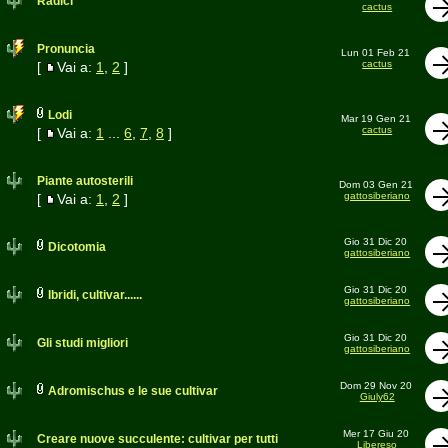
Radici
cactus
Pronuncia
Lun 01 Feb 21
cactus
[
Vai a:
1
,
2
]
Lodi
Mar 19 Gen 21
cactus
[
Vai a:
1
...
6
,
7
,
8
]
Piante autosterili
Dom 03 Gen 21
gattosiberiano
[
Vai a:
1
,
2
]
Gio 31 Dic 20
Dicotomia
gattosiberiano
Gio 31 Dic 20
Ibridi, cultivar......
gattosiberiano
Gio 31 Dic 20
Gli studi migliori
gattosiberiano
Dom 29 Nov 20
Adromischus e le sue cultivar
Giuly62
Mer 17 Giu 20
Creare nuove succulente: cultivar per tutti
Libereso