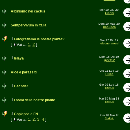
Mer 10 Giu 20
Albinismo nei cactus
Gianni
Dom 10 Mag 20
Sempervivum in Italia
BobSisca
Fotografiamo le nostre piante?
Mar 17 Dic 19
eleonorarossi
[
Vai a:
1
,
2
]
Dom 15 Dic 19
Islaya
gioetgi2
Gio 11 Lug 19
Aloe e parassiti
PNino
Gio 26 Lug 18
Hechtia!
cactus
Mar 15 Mag 18
I nomi delle nostre piante
cactus
Copiapoa e FN
Dom 18 Mar 18
Frakkio
[
Vai a:
1
,
2
,
3
,
4
]