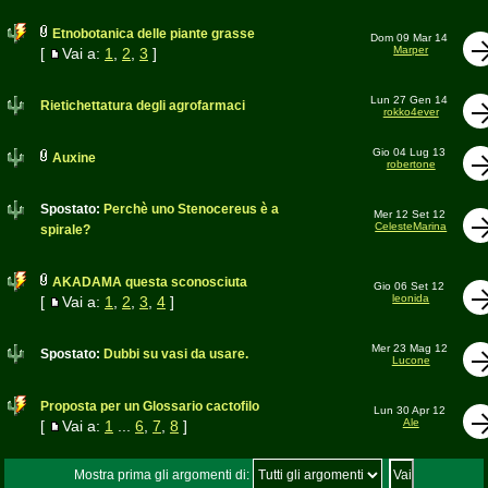
Etnobotanica delle piante grasse
Dom 09 Mar 14
Marper
[
Vai a:
1
,
2
,
3
]
Lun 27 Gen 14
Rietichettatura degli agrofarmaci
rokko4ever
Gio 04 Lug 13
Auxine
robertone
Spostato:
Perchè uno Stenocereus è a
Mer 12 Set 12
CelesteMarina
spirale?
AKADAMA questa sconosciuta
Gio 06 Set 12
leonida
[
Vai a:
1
,
2
,
3
,
4
]
Mer 23 Mag 12
Spostato:
Dubbi su vasi da usare.
Lucone
Proposta per un Glossario cactofilo
Lun 30 Apr 12
Ale
[
Vai a:
1
...
6
,
7
,
8
]
Mostra prima gli argomenti di: