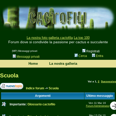
La nostra foto galleria cactofila
La top 100
Forum dove si condivide la passione per cactus e succulente
(MP) Messaggi privati
Registrati
Cerca
Entra
Messaggi privati
Home
La nostra galleria
Scuola
Vai a
1
,
2
Successivo
Indice forum
->
Scuola
Argomenti
Ultimo messaggio
Ven 11 Mar 16
Importante:
Glossario cactofilo
Forum Administrator
Mer 13 Ott 10