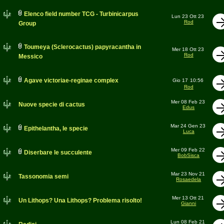
Elenco field number TCG - Turbinicarpus
Lun 23 Ott 23
Rod
Group
Toumeya (Sclerocactus) papyracantha in
Mer 18 Ott 23
Rod
Messico
Agave victoriae-reginae complex
Gio 17
10:56
Rod
Mer 08 Feb 23
Nuove specie di cactus
Edus
Mar 24 Gen 23
Epithelantha, le specie
Luca
Mer 09 Feb 22
Diserbare le succulente
BobSisca
Mar 23 Nov 21
Tassonomia semi
Rosaedela
Mer 13 Ott 21
Un Lithops? Una Lithops? Problema risolto!
Gianni
Lun 08 Feb 21