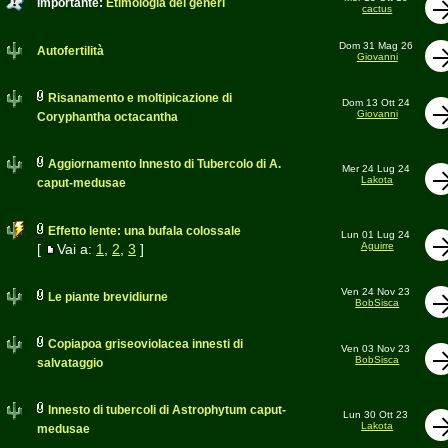
Importante:
Etimologia dei generi
cactus
Dom 31 Mag 26
Autofertilità
Giovanni
Risanamento e moltipicazione di
Dom 13 Ott 24
Giovanni
Coryphantha octacantha
Aggiornamento Innesto di Tubercolo di A.
Mer 24 Lug 24
Lakota
caput-medusae
Effetto lente: una bufala colossale
Lun 01 Lug 24
Aguirre
[
Vai a:
1
,
2
,
3
]
Ven 24 Nov 23
Le piante brevidiurne
BobSisca
Copiapoa griseoviolacea innesti di
Ven 03 Nov 23
BobSisca
salvataggio
Innesto di tubercoli di Astrophytum caput-
Lun 30 Ott 23
Lakota
medusae