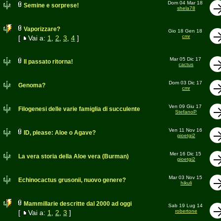
Dom 04 Mar 18
Semine e sorprese!
shela78
Vaporizzare?
Gio 18 Gen 18
cmr
[
Vai a:
1
,
2
,
3
,
4
]
Mar 05 Dic 17
Il passato ritorna!
cactus
Dom 03 Dic 17
Genoma?
cmr
Ven 09 Giu 17
Filogenesi delle varie famiglia di succulente
StefanoP
Ven 11 Nov 16
ID, please: Aloe o Agave?
gioetgi2
Mer 16 Dic 15
La vera storia della Aloe vera (Burman)
gioetgi2
Mar 03 Nov 15
Echinocactus grusonii, nuovo genere?
hikuli
Mammillarie descritte dal 2000 ad oggi
Sab 19 Lug 14
robertone
[
Vai a:
1
,
2
,
3
]