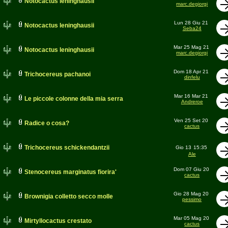
Notocactus leninghausii
marc.degiorgi
Lun 28 Giu 21
Notocactus leninghausii
Seba24
Mar 25 Mag 21
Notocactus leninghausii
marc.degiorgi
Dom 18 Apr 21
Trichocereus pachanoi
dinfelu
Mar 16 Mar 21
Le piccole colonne della mia serra
Andreroe
Ven 25 Set 20
Radice o cosa?
cactus
Trichocereus schickendantzii
Gio 13
15:35
Ale
Dom 07 Giu 20
Stenocereus marginatus fiorira'
cactus
Gio 28 Mag 20
Brownigia colletto secco molle
pessimo
Mar 05 Mag 20
Mirtyllocactus crestato
cactus