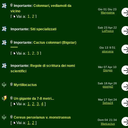
Importante:
Colonnari, vediamoli da
Gio 01 Giu 23
vicino
Maryssima
[
Vai a:
1
,
2
]
Sab 23 Apr 22
Importante:
Siti specializzati
LoPozco
Importante:
Cactus colonnari (Bigstar)
*****
Gio 13
9:51
aloevera
[
Vai a:
1
,
2
,
3
]
Importante:
Regole di scrittura dei nomi
Mer 07 Apr 10
Giorgio
scientifici
Sab 18 Apr 26
Myrtillocactus
gioetgi2
Un gigante da 7-8 metri...
Mar 17 Set 24
Seba24
[
Vai a:
1
,
2
,
3
,
4
]
Cereus peruvianus v. monstruosus
Dom 04
21:34
[
Vai a:
1
,
2
]
Maricactus