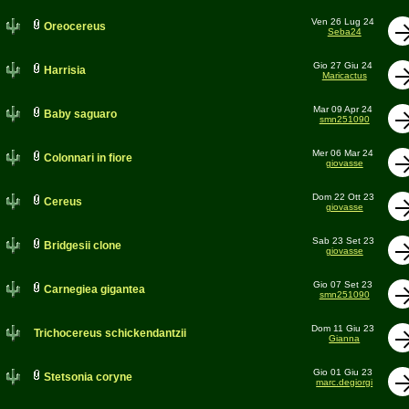
Ven 26 Lug 24
Oreocereus
Seba24
Gio 27 Giu 24
Harrisia
Maricactus
Mar 09 Apr 24
Baby saguaro
smn251090
Mer 06 Mar 24
Colonnari in fiore
giovasse
Dom 22 Ott 23
Cereus
giovasse
Sab 23 Set 23
Bridgesii clone
giovasse
Gio 07 Set 23
Carnegiea gigantea
smn251090
Dom 11 Giu 23
Trichocereus schickendantzii
Gianna
Gio 01 Giu 23
Stetsonia coryne
marc.degiorgi