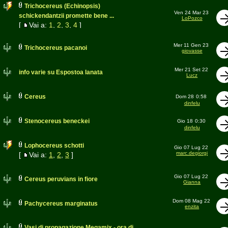
Trichocereus (Echinopsis)
Ven 24 Mar 23
schickendantzii promette bene ...
LoPozco
[
Vai a:
1
,
2
,
3
,
4
]
Mer 11 Gen 23
Trichocereus pacanoi
giovasse
Mer 21 Set 22
info varie su Espostoa lanata
Lucz
Cereus
Dom 28
0:58
dinfelu
Stenocereus beneckei
Gio 18
0:30
dinfelu
Lophocereus schotti
Gio 07 Lug 22
marc.degiorgi
[
Vai a:
1
,
2
,
3
]
Gio 07 Lug 22
Cereus peruvians in fiore
Gianna
Dom 08 Mag 22
Pachycereus marginatus
enzita
Vasi di propagazione Megamix - ora di