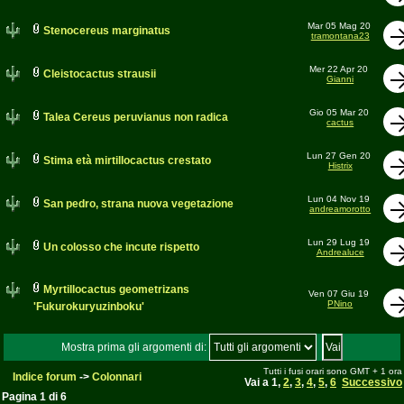
Mar 05 Mag 20
Stenocereus marginatus
tramontana23
Mer 22 Apr 20
Cleistocactus strausii
Gianni
Gio 05 Mar 20
Talea Cereus peruvianus non radica
cactus
Lun 27 Gen 20
Stima età mirtillocactus crestato
Histrix
Lun 04 Nov 19
San pedro, strana nuova vegetazione
andreamorotto
Lun 29 Lug 19
Un colosso che incute rispetto
Andrealuce
Myrtillocactus geometrizans
Ven 07 Giu 19
PNino
'Fukurokuryuzinboku'
Mostra prima gli argomenti di:
Tutti i fusi orari sono GMT + 1 ora
Indice forum
->
Colonnari
Vai a
1
,
2
,
3
,
4
,
5
,
6
Successivo
Pagina
1
di
6