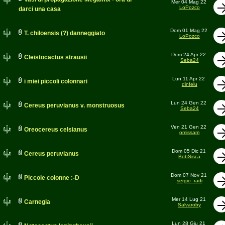
Mer 04 Mag 22
LoPozco
darci una casa
Dom 01 Mag 22
T. chiloensis (?) danneggiato
LoPozco
Dom 24 Apr 22
Cleistocactus strausii
Seba24
Lun 11 Apr 22
i miei piccoli colonnari
dinfelu
Lun 24 Gen 22
Cereus peruvianus v. monstruosus
Seba24
Ven 21 Gen 22
Oreocereus celsianus
omissam
Dom 05 Dic 21
Cereus peruvianus
BobSisca
Dom 07 Nov 21
Piccole colonne :-D
sergio_radi
Mer 14 Lug 21
Carnegia
Salvaroby
Lun 28 Giu 21