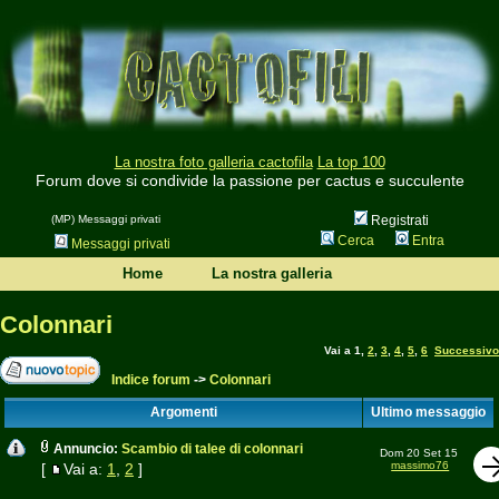
La nostra foto galleria cactofila
La top 100
Forum dove si condivide la passione per cactus e succulente
(MP) Messaggi privati
Registrati
Cerca
Entra
Messaggi privati
Home
La nostra galleria
Colonnari
Vai a
1
,
2
,
3
,
4
,
5
,
6
Successivo
Indice forum
->
Colonnari
Argomenti
Ultimo messaggio
Annuncio:
Scambio di talee di colonnari
Dom 20 Set 15
massimo76
[
Vai a:
1
,
2
]