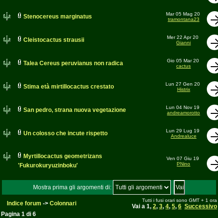
Mar 05 Mag 20
Stenocereus marginatus
tramontana23
Mer 22 Apr 20
Cleistocactus strausii
Gianni
Gio 05 Mar 20
Talea Cereus peruvianus non radica
cactus
Lun 27 Gen 20
Stima età mirtillocactus crestato
Histrix
Lun 04 Nov 19
San pedro, strana nuova vegetazione
andreamorotto
Lun 29 Lug 19
Un colosso che incute rispetto
Andrealuce
Myrtillocactus geometrizans
Ven 07 Giu 19
PNino
'Fukurokuryuzinboku'
Mostra prima gli argomenti di:
Tutti i fusi orari sono GMT + 1 ora
Indice forum
->
Colonnari
Vai a
1
,
2
,
3
,
4
,
5
,
6
Successivo
Pagina
1
di
6