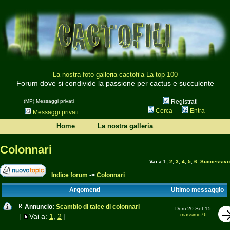
La nostra foto galleria cactofila
La top 100
Forum dove si condivide la passione per cactus e succulente
(MP) Messaggi privati
Registrati
Cerca
Entra
Messaggi privati
Home
La nostra galleria
Colonnari
Vai a
1
,
2
,
3
,
4
,
5
,
6
Successivo
Indice forum
->
Colonnari
Argomenti
Ultimo messaggio
Annuncio:
Scambio di talee di colonnari
Dom 20 Set 15
massimo76
[
Vai a:
1
,
2
]