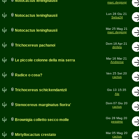
Notocactus leninghausii
marc.degiorgi
Lun 28 Giu 21
Notocactus leninghausii
Seba24
Mar 25 Mag 21
Notocactus leninghausii
marc.degiorgi
Dom 18 Apr 21
Trichocereus pachanoi
dinfelu
Mar 16 Mar 21
Le piccole colonne della mia serra
Andreroe
Ven 25 Set 20
Radice o cosa?
cactus
Trichocereus schickendantzii
Gio 13
15:35
Ale
Dom 07 Giu 20
Stenocereus marginatus fiorira'
cactus
Gio 28 Mag 20
Brownigia colletto secco molle
pessimo
Mar 05 Mag 20
Mirtyllocactus crestato
cactus