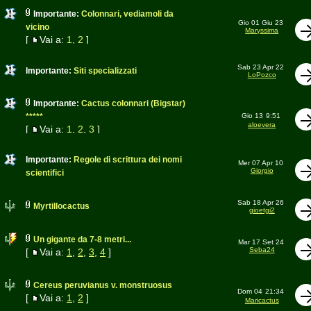
Importante:
Colonnari, vediamoli da
Gio 01 Giu 23
vicino
Maryssima
[
Vai a:
1
,
2
]
Sab 23 Apr 22
Importante:
Siti specializzati
LoPozco
Importante:
Cactus colonnari (Bigstar)
*****
Gio 13
9:51
aloevera
[
Vai a:
1
,
2
,
3
]
Importante:
Regole di scrittura dei nomi
Mer 07 Apr 10
Giorgio
scientifici
Sab 18 Apr 26
Myrtillocactus
gioetgi2
Un gigante da 7-8 metri...
Mar 17 Set 24
Seba24
[
Vai a:
1
,
2
,
3
,
4
]
Cereus peruvianus v. monstruosus
Dom 04
21:34
[
Vai a:
1
,
2
]
Maricactus