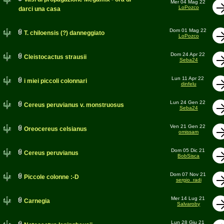
Mer 04 Mag 22
LoPozco
darci una casa
Dom 01 Mag 22
T. chiloensis (?) danneggiato
LoPozco
Dom 24 Apr 22
Cleistocactus strausii
Seba24
Lun 11 Apr 22
i miei piccoli colonnari
dinfelu
Lun 24 Gen 22
Cereus peruvianus v. monstruosus
Seba24
Ven 21 Gen 22
Oreocereus celsianus
omissam
Dom 05 Dic 21
Cereus peruvianus
BobSisca
Dom 07 Nov 21
Piccole colonne :-D
sergio_radi
Mer 14 Lug 21
Carnegia
Salvaroby
Lun 28 Giu 21