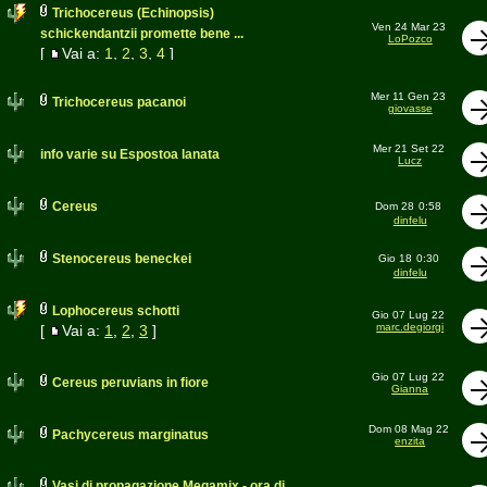
Trichocereus (Echinopsis)
Ven 24 Mar 23
schickendantzii promette bene ...
LoPozco
[
Vai a:
1
,
2
,
3
,
4
]
Mer 11 Gen 23
Trichocereus pacanoi
giovasse
Mer 21 Set 22
info varie su Espostoa lanata
Lucz
Cereus
Dom 28
0:58
dinfelu
Stenocereus beneckei
Gio 18
0:30
dinfelu
Lophocereus schotti
Gio 07 Lug 22
marc.degiorgi
[
Vai a:
1
,
2
,
3
]
Gio 07 Lug 22
Cereus peruvians in fiore
Gianna
Dom 08 Mag 22
Pachycereus marginatus
enzita
Vasi di propagazione Megamix - ora di