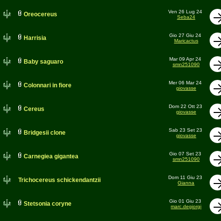
Ven 26 Lug 24
Oreocereus
Seba24
Gio 27 Giu 24
Harrisia
Maricactus
Mar 09 Apr 24
Baby saguaro
smn251090
Mer 06 Mar 24
Colonnari in fiore
giovasse
Dom 22 Ott 23
Cereus
giovasse
Sab 23 Set 23
Bridgesii clone
giovasse
Gio 07 Set 23
Carnegiea gigantea
smn251090
Dom 11 Giu 23
Trichocereus schickendantzii
Gianna
Gio 01 Giu 23
Stetsonia coryne
marc.degiorgi