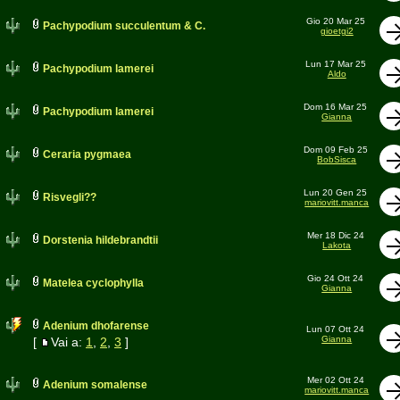
Gio 20 Mar 25
Pachypodium succulentum & C.
gioetgi2
Lun 17 Mar 25
Pachypodium lamerei
Aldo
Dom 16 Mar 25
Pachypodium lamerei
Gianna
Dom 09 Feb 25
Ceraria pygmaea
BobSisca
Lun 20 Gen 25
Risvegli??
mariovitt.manca
Mer 18 Dic 24
Dorstenia hildebrandtii
Lakota
Gio 24 Ott 24
Matelea cyclophylla
Gianna
Adenium dhofarense
Lun 07 Ott 24
Gianna
[
Vai a:
1
,
2
,
3
]
Mer 02 Ott 24
Adenium somalense
mariovitt.manca