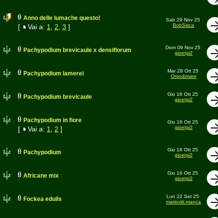
Anno delle lumache questo!
Sab 29 Nov 25
BobSisca
[
Vai a:
1
,
2
,
3
]
Dom 09 Nov 25
Pachypodium brevicaule x densiflorum
gioetgi2
Mar 28 Ott 25
Pachypodium lamerei
Orsodimare
Gio 16 Ott 25
Pachypodium brevicaule
gioetgi2
Pachypodium in fiore
Gio 16 Ott 25
gioetgi2
[
Vai a:
1
,
2
]
Gio 16 Ott 25
Pachypodium
gioetgi2
Gio 16 Ott 25
Africane mix
gioetgi2
Lun 22 Set 25
Fockea edulis
mariovitt.manca