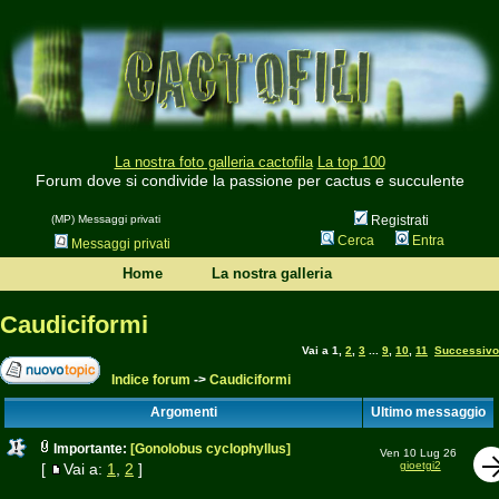
La nostra foto galleria cactofila
La top 100
Forum dove si condivide la passione per cactus e succulente
(MP) Messaggi privati
Registrati
Cerca
Entra
Messaggi privati
Home
La nostra galleria
Caudiciformi
Vai a
1
,
2
,
3
...
9
,
10
,
11
Successivo
Indice forum
->
Caudiciformi
Argomenti
Ultimo messaggio
Importante:
[Gonolobus cyclophyllus]
Ven 10 Lug 26
gioetgi2
[
Vai a:
1
,
2
]