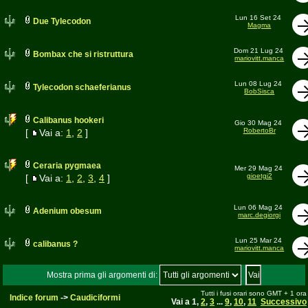
Lun 16 Set 24
Due Tylecodon
Magma
Dom 21 Lug 24
Bombax che si ristruttura
mariovitt.manca
Lun 08 Lug 24
Tylecodon schaeferianus
BobSisca
Calibanus hookeri
Gio 30 Mag 24
RobertoBr
[
Vai a:
1
,
2
]
Ceraria pygmaea
Mer 29 Mag 24
gioetgi2
[
Vai a:
1
,
2
,
3
,
4
]
Lun 06 Mag 24
Adenium obesum
marc.degiorgi
Lun 25 Mar 24
calibanus ?
mariovitt.manca
Mostra prima gli argomenti di:
Tutti i fusi orari sono GMT + 1 ora
Indice forum
->
Caudiciformi
Vai a
1
,
2
,
3
...
9
,
10
,
11
Successivo