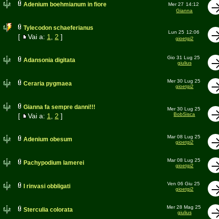
Adenium boehmianum in fiore
Mer 27
14:12
Gianna
Tylecodon schaeferianus
Lun 25
12:06
[
Vai a:
1
,
2
]
gioetgi2
Gio 31 Lug 25
Adansonia digitata
giulius
Mer 30 Lug 25
Ceraria pygmaea
gioetgi2
Gianna fa sempre danni!!!
Mer 30 Lug 25
BobSisca
[
Vai a:
1
,
2
]
Mar 08 Lug 25
Adenium obesum
gioetgi2
Mar 08 Lug 25
Pachypodium lamerei
gioetgi2
Ven 06 Giu 25
I rinvasi obbligati
gioetgi2
Mer 28 Mag 25
Sterculia colorata
giulius