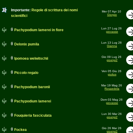
Importante:
Regole di scrittura dei nomi
Mer 07 Apr 10
Giorgio
scientifici
Lun 27 Lug 26
Pachypodium lamerei in fiore
giovasse
Lun 13 Lug 26
Delonix pumila
Gianna
Gio 09 Lug 26
Ipomoea welwitschii
gioetgi2
Ven 05 Giu 26
Piccolo regalo
giulius
Mar 19 Mag 26
Pachypodium baronii
Rosaedela
Dom 03 Mag 26
Pachypodium lamerei
giovasse
Lun 30 Mar 26
Fouquieria fasciculata
gioetgi2
Gio 26 Mar 26
Fockea
gioetgi2