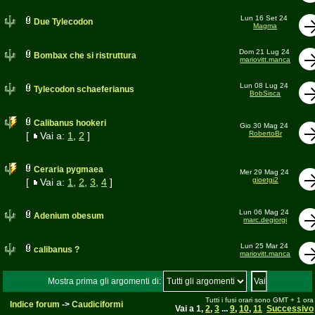
Lun 16 Set 24
Due Tylecodon
Magma
Dom 21 Lug 24
Bombax che si ristruttura
mariovitt.manca
Lun 08 Lug 24
Tylecodon schaeferianus
BobSisca
Calibanus hookeri
Gio 30 Mag 24
RobertoBr
[
Vai a:
1
,
2
]
Ceraria pygmaea
Mer 29 Mag 24
gioetgi2
[
Vai a:
1
,
2
,
3
,
4
]
Lun 06 Mag 24
Adenium obesum
marc.degiorgi
Lun 25 Mar 24
calibanus ?
mariovitt.manca
Mostra prima gli argomenti di:
Tutti i fusi orari sono GMT + 1 ora
Indice forum
->
Caudiciformi
Vai a
1
,
2
,
3
...
9
,
10
,
11
Successivo