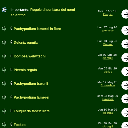
Importante:
Regole di scrittura dei nomi
Mer 07 Apr 10
Giorgio
scientifici
Lun 27 Lug 26
Pachypodium lamerei in fiore
giovasse
Lun 13 Lug 26
Delonix pumila
Gianna
Gio 09 Lug 26
Ipomoea welwitschii
gioetgi2
Ven 05 Giu 26
Piccolo regalo
giulius
Mar 19 Mag 26
Pachypodium baronii
Rosaedela
Dom 03 Mag 26
Pachypodium lamerei
giovasse
Lun 30 Mar 26
Fouquieria fasciculata
gioetgi2
Gio 26 Mar 26
Fockea
gioetgi2