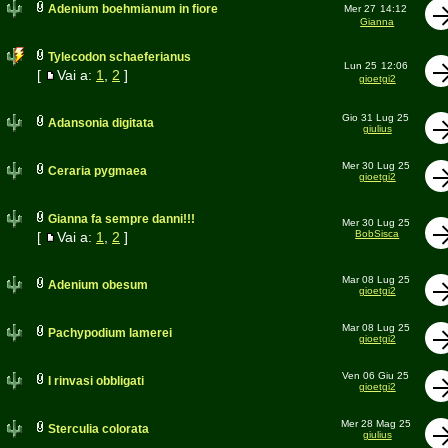
Adenium boehmianum in fiore
Mer 27
14:12
Gianna
Tylecodon schaeferianus
Lun 25
12:06
[
Vai a:
1
,
2
]
gioetgi2
Gio 31 Lug 25
Adansonia digitata
giulius
Mer 30 Lug 25
Ceraria pygmaea
gioetgi2
Gianna fa sempre danni!!!
Mer 30 Lug 25
BobSisca
[
Vai a:
1
,
2
]
Mar 08 Lug 25
Adenium obesum
gioetgi2
Mar 08 Lug 25
Pachypodium lamerei
gioetgi2
Ven 06 Giu 25
I rinvasi obbligati
gioetgi2
Mer 28 Mag 25
Sterculia colorata
giulius