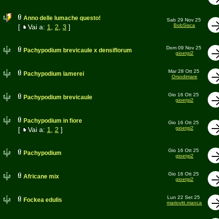
Anno delle lumache questo!
Sab 29 Nov 25
BobSisca
[
Vai a:
1
,
2
,
3
]
Dom 09 Nov 25
Pachypodium brevicaule x densiflorum
gioetgi2
Mar 28 Ott 25
Pachypodium lamerei
Orsodimare
Gio 16 Ott 25
Pachypodium brevicaule
gioetgi2
Pachypodium in fiore
Gio 16 Ott 25
gioetgi2
[
Vai a:
1
,
2
]
Gio 16 Ott 25
Pachypodium
gioetgi2
Gio 16 Ott 25
Africane mix
gioetgi2
Lun 22 Set 25
Fockea edulis
mariovitt.manca