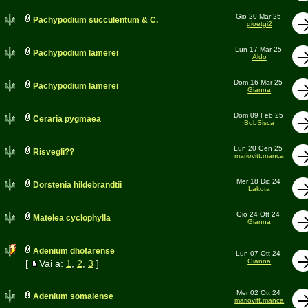
Gio 20 Mar 25
Pachypodium succulentum & C.
gioetgi2
Lun 17 Mar 25
Pachypodium lamerei
Aldo
Dom 16 Mar 25
Pachypodium lamerei
Gianna
Dom 09 Feb 25
Ceraria pygmaea
BobSisca
Lun 20 Gen 25
Risvegli??
mariovitt.manca
Mer 18 Dic 24
Dorstenia hildebrandtii
Lakota
Gio 24 Ott 24
Matelea cyclophylla
Gianna
Adenium dhofarense
Lun 07 Ott 24
Gianna
[
Vai a:
1
,
2
,
3
]
Mer 02 Ott 24
Adenium somalense
mariovitt.manca