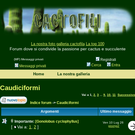
La nostra foto galleria cactofila
La top 100
Forum dove si condivide la passione per cactus e succulente
(MP) Messaggi privati
Registrati
Cerca
Entra
Messaggi privati
Home
La nostra galleria
Caudiciformi
Vai a
1
,
2
,
3
...
9
,
10
,
11
Successivo
Indice forum
->
Caudiciformi
Argomenti
Ultimo messaggio
Importante:
[Gonolobus cyclophyllus]
Ven 10 Lug 26
gioetgi2
[
Vai a:
1
,
2
]