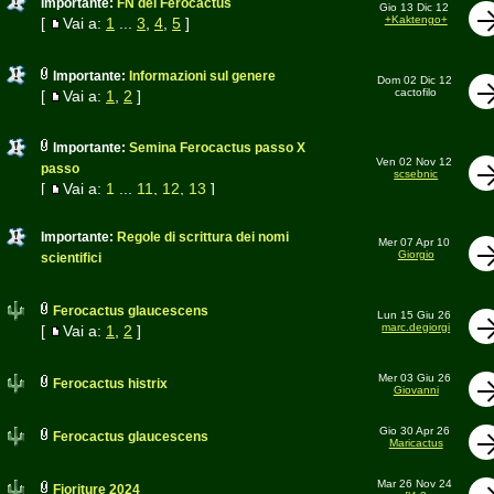
Importante:
FN dei Ferocactus
Gio 13 Dic 12
+Kaktengo+
[
Vai a:
1
...
3
,
4
,
5
]
Importante:
Informazioni sul genere
Dom 02 Dic 12
cactofilo
[
Vai a:
1
,
2
]
Importante:
Semina Ferocactus passo X
Ven 02 Nov 12
passo
scsebnic
[
Vai a:
1
...
11
,
12
,
13
]
Importante:
Regole di scrittura dei nomi
Mer 07 Apr 10
Giorgio
scientifici
Ferocactus glaucescens
Lun 15 Giu 26
marc.degiorgi
[
Vai a:
1
,
2
]
Mer 03 Giu 26
Ferocactus histrix
Giovanni
Gio 30 Apr 26
Ferocactus glaucescens
Maricactus
Mar 26 Nov 24
Fioriture 2024