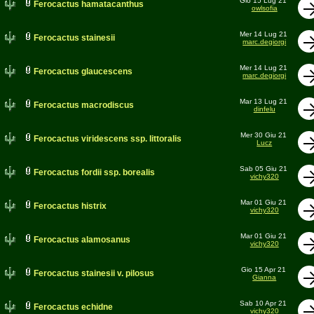
Gio 15 Lug 21
Ferocactus hamatacanthus
owlsofia
Mer 14 Lug 21
Ferocactus stainesii
marc.degiorgi
Mer 14 Lug 21
Ferocactus glaucescens
marc.degiorgi
Mar 13 Lug 21
Ferocactus macrodiscus
dinfelu
Mer 30 Giu 21
Ferocactus viridescens ssp. littoralis
Lucz
Sab 05 Giu 21
Ferocactus fordii ssp. borealis
vichy320
Mar 01 Giu 21
Ferocactus histrix
vichy320
Mar 01 Giu 21
Ferocactus alamosanus
vichy320
Gio 15 Apr 21
Ferocactus stainesii v. pilosus
Gianna
Sab 10 Apr 21
Ferocactus echidne
vichy320