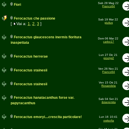
Sab 28 Mag 22
Fiori
Franco64
Ferocactus che passione
Sab 19 Mar 22
giulius
[
Vai a:
1
,
2
,
3
]
Ferocactus glaucescens inermis fioritura
Dom 06 Mar 22
carbo17
inaspettata
Lun 27 Dic 21
Ferocactus herrerae
gioetgi2
Ven 26 Nov 21
Ferocactus stainesii
Franco64
Ven 15 Ott 21
Ferocactus stainesii
Rosaedela
Ferocactus hanatacanthus forse var.
Sab 04 Set 21
ibiseremita
papyracanthus
Ferocactus emoryi....crescita particolare!
Lun 16
10:41
owlsofia