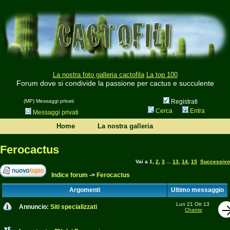
La nostra foto galleria cactofila
La top 100
Forum dove si condivide la passione per cactus e succulente
(MP) Messaggi privati
Registrati
Cerca
Entra
Messaggi privati
Home
La nostra galleria
Ferocactus
Vai a
1
,
2
,
3
...
13
,
14
,
15
Successivo
Indice forum
->
Ferocactus
Argomenti
Ultimo messaggio
Lun 21 Ott 13
Annuncio:
Siti specializzati
Chante