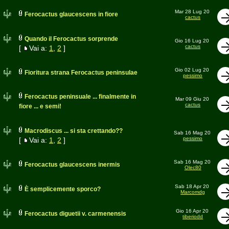
Mar 28 Lug 20
Ferocactus glaucescens in fiore
cactus
Quando il Ferocactus sorprende
Gio 16 Lug 20
cactus
[
Vai a:
1
,
2
]
Gio 02 Lug 20
Fioritura strana Ferocactus peninsulae
pessimo
Ferocactus peninsuale ... finalmente in
Mar 09 Giu 20
cactus
fiore ... e semi!
Macrodiscus ... si sta crettando??
Sab 16 Mag 20
pessimo
[
Vai a:
1
,
2
]
Sab 16 Mag 20
Ferocactus glaucescens inermis
Olec80
Sab 18 Apr 20
È semplicemente sporco?
Marcomdg
Gio 16 Apr 20
Ferocactus diguetii v. carmenensis
tiberiodd