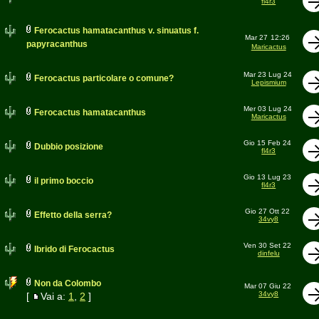
fl4r3
Ferocactus hamatacanthus v. sinuatus f.
Mar 27
12:26
papyracanthus
Maricactus
Mar 23 Lug 24
Ferocactus particolare o comune?
Lepismium
Mer 03 Lug 24
Ferocactus hamatacanthus
Maricactus
Gio 15 Feb 24
Dubbio posizione
fl4r3
Gio 13 Lug 23
il primo boccio
fl4r3
Gio 27 Ott 22
Effetto della serra?
34vy8
Ven 30 Set 22
Ibrido di Ferocactus
dinfelu
Non da Colombo
Mar 07 Giu 22
34vy8
[
Vai a:
1
,
2
]