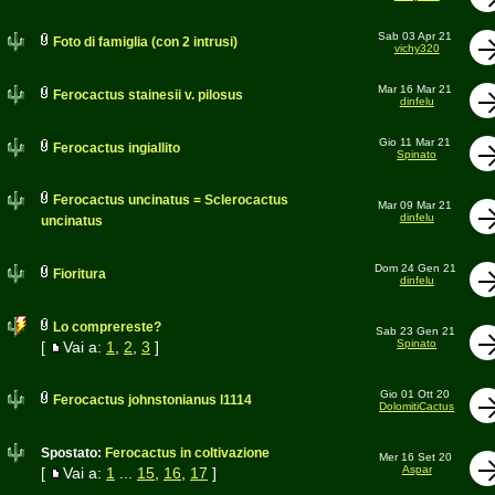
Sab 03 Apr 21
Foto di famiglia (con 2 intrusi)
vichy320
Mar 16 Mar 21
Ferocactus stainesii v. pilosus
dinfelu
Gio 11 Mar 21
Ferocactus ingiallito
Spinato
Ferocactus uncinatus = Sclerocactus
Mar 09 Mar 21
dinfelu
uncinatus
Dom 24 Gen 21
Fioritura
dinfelu
Lo comprereste?
Sab 23 Gen 21
Spinato
[
Vai a:
1
,
2
,
3
]
Gio 01 Ott 20
Ferocactus johnstonianus l1114
DolomitiCactus
Spostato:
Ferocactus in coltivazione
Mer 16 Set 20
Aspar
[
Vai a:
1
...
15
,
16
,
17
]