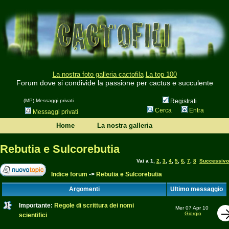
La nostra foto galleria cactofila
La top 100
Forum dove si condivide la passione per cactus e succulente
(MP) Messaggi privati
Registrati
Cerca
Entra
Messaggi privati
Home
La nostra galleria
Rebutia e Sulcorebutia
Vai a
1
,
2
,
3
,
4
,
5
,
6
,
7
,
8
Successivo
Indice forum
->
Rebutia e Sulcorebutia
Argomenti
Ultimo messaggio
Importante:
Regole di scrittura dei nomi
Mer 07 Apr 10
Giorgio
scientifici