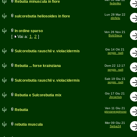
Rebutia minuscula in fiore
federiko
Lun 28 Mar 22
sulcorebutia heliosoides in fiore
dinfelu
In ordine sparso
Ven 26 Nov 21
BobSisca
[
Vai a:
1
,
2
]
Gio 14 Ott 21
Sulcorebutia rauschii v. violacidermis
sergio_radi
Rebutia ... forse krainziana
Dom 22
12:17
sergio_radi
Sab 19 Giu 21
Sulcorebutia rauschii v. violacidermis
sergio_radi
Gio 17 Giu 21
Rebutia e Sulcorebutia mix
Jocactus
Ven 11 Giu 21
Rebutia
giovanespinoso
Mer 09 Giu 21
rebutia muscula
Seba24