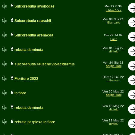
Sulcorebutia swobodae
Mar 19
8:36
Libbie7777
Ven 08 Nov 24
Sulcorebutia rauschii
Giancarlo
Sulcorebutia arenacea
Gio 29
14:09
Lucz
Ven 01 Lug 22
rebutia deminuta
dinfelu
Ven 24 Giu 22
sulcorebutia rauschii violacidermis
sergio_radi
Dom 12 Giu 22
Fioriture 2022
Libereso
Ven 20 Mag 22
In fiore
sergio_radi
Ven 13 Mag 22
rebutia deminuta
dinfelu
Ven 13 Mag 22
rebutia perplexa in fiore
dinfelu
Mer 30 Mar 22