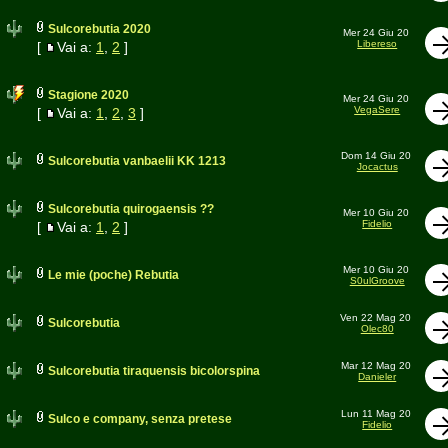
Sulcorebutia 2020
Mer 24 Giu 20
Libereso
[
Vai a:
1
,
2
]
Stagione 2020
Mer 24 Giu 20
VegaSere
[
Vai a:
1
,
2
,
3
]
Dom 14 Giu 20
Sulcorebutia vanbaelii KK 1213
Jocactus
Sulcorebutia quirogaensis ??
Mer 10 Giu 20
Fidelio
[
Vai a:
1
,
2
]
Mer 10 Giu 20
Le mie (poche) Rebutia
S0ulGroove
Ven 22 Mag 20
Sulcorebutia
Olec80
Mar 12 Mag 20
Sulcorebutia tiraquensis bicolorspina
Danieler
Lun 11 Mag 20
Sulco e company, senza pretese
Fidelio