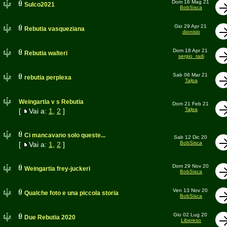
Dom 16 Mag 21
Sulco2021
BobSisca
Gio 29 Apr 21
Rebutia vasqueziana
dionisio
Dom 18 Apr 21
Rebutia walteri
sergio_radi
Sab 06 Mar 21
rebutia perplexa
Talpa
Weingartia v s Rebutia
Dom 21 Feb 21
Talpa
[
Vai a:
1
,
2
]
Ci mancavano solo queste...
Sab 12 Dic 20
BobSisca
[
Vai a:
1
,
2
]
Dom 29 Nov 20
Weingartia frey-juckeri
BobSisca
Ven 13 Nov 20
Qualche foto e una piccola storia
BobSisca
Gio 02 Lug 20
Due Rebutia 2020
Libereso