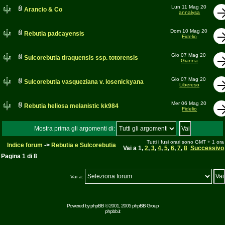
Lun 11 Mag 20
Arancio & Co
annalysa
Dom 10 Mag 20
Rebutia padcayensis
Fidelio
Gio 07 Mag 20
Sulcorebutia tiraquensis ssp. totorensis
Gianna
Gio 07 Mag 20
Sulcorebutia vasqueziana v. losenickyana
Libereso
Mer 06 Mag 20
Rebutia heliosa melanistic kk984
Fidelio
Mostra prima gli argomenti di:
Tutti i fusi orari sono GMT + 1 ora
Indice forum
->
Rebutia e Sulcorebutia
Vai a
1
,
2
,
3
,
4
,
5
,
6
,
7
,
8
Successivo
Pagina
1
di
8
Vai a:
Powered by
phpBB
© 2001, 2005 phpBB Group
phpbb.it