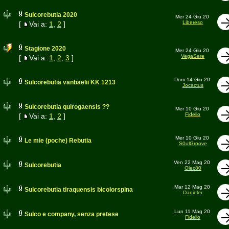
Sulcorebutia 2020
Mer 24 Giu 20
Libereso
[
Vai a:
1
,
2
]
Stagione 2020
Mer 24 Giu 20
VegaSere
[
Vai a:
1
,
2
,
3
]
Dom 14 Giu 20
Sulcorebutia vanbaelii KK 1213
Jocactus
Sulcorebutia quirogaensis ??
Mer 10 Giu 20
Fidelio
[
Vai a:
1
,
2
]
Mer 10 Giu 20
Le mie (poche) Rebutia
S0ulGroove
Ven 22 Mag 20
Sulcorebutia
Olec80
Mar 12 Mag 20
Sulcorebutia tiraquensis bicolorspina
Danieler
Lun 11 Mag 20
Sulco e company, senza pretese
Fidelio