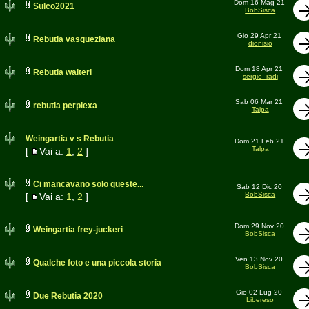
Dom 16 Mag 21
Sulco2021
BobSisca
Gio 29 Apr 21
Rebutia vasqueziana
dionisio
Dom 18 Apr 21
Rebutia walteri
sergio_radi
Sab 06 Mar 21
rebutia perplexa
Talpa
Weingartia v s Rebutia
Dom 21 Feb 21
Talpa
[
Vai a:
1
,
2
]
Ci mancavano solo queste...
Sab 12 Dic 20
BobSisca
[
Vai a:
1
,
2
]
Dom 29 Nov 20
Weingartia frey-juckeri
BobSisca
Ven 13 Nov 20
Qualche foto e una piccola storia
BobSisca
Gio 02 Lug 20
Due Rebutia 2020
Libereso