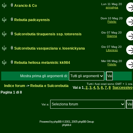
Lun 11 Mag 20
Arancio & Co
annalysa
Dom 10 Mag 20
Rebutia padcayensis
Fidelio
Gio 07 Mag 20
Sulcorebutia tiraquensis ssp. totorensis
Gianna
Gio 07 Mag 20
Sulcorebutia vasqueziana v. losenickyana
Libereso
Mer 06 Mag 20
Rebutia heliosa melanistic kk984
Fidelio
Mostra prima gli argomenti di:
Tutti i fusi orari sono GMT + 1 ora
Indice forum
->
Rebutia e Sulcorebutia
Vai a
1
,
2
,
3
,
4
,
5
,
6
,
7
,
8
Successivo
Pagina
1
di
8
Vai a:
Powered by
phpBB
© 2001, 2005 phpBB Group
phpbb.it