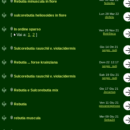
Rebutia minuscula in fiore
federiko
Lun 28 Mar 22
sulcorebutia heliosoides in fiore
dinfelu
In ordine sparso
Ven 26 Nov 21
BobSisca
[
Vai a:
1
,
2
]
Gio 14 Ott 21
Sulcorebutia rauschii v. violacidermis
sergio_radi
Rebutia ... forse krainziana
Dom 22
12:17
sergio_radi
Sab 19 Giu 21
Sulcorebutia rauschii v. violacidermis
sergio_radi
Gio 17 Giu 21
Rebutia e Sulcorebutia mix
Jocactus
Ven 11 Giu 21
Rebutia
giovanespinoso
Mer 09 Giu 21
rebutia muscula
Seba24