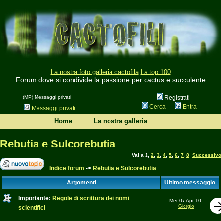
La nostra foto galleria cactofila
La top 100
Forum dove si condivide la passione per cactus e succulente
(MP) Messaggi privati
Registrati
Cerca
Entra
Messaggi privati
Home
La nostra galleria
Rebutia e Sulcorebutia
Vai a
1
,
2
,
3
,
4
,
5
,
6
,
7
,
8
Successivo
Indice forum
->
Rebutia e Sulcorebutia
Argomenti
Ultimo messaggio
Importante:
Regole di scrittura dei nomi
Mer 07 Apr 10
Giorgio
scientifici