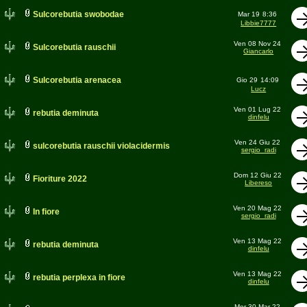
Sulcorebutia swobodae
Mar 19
8:36
Libbie7777
Ven 08 Nov 24
Sulcorebutia rauschii
Giancarlo
Sulcorebutia arenacea
Gio 29
14:09
Lucz
Ven 01 Lug 22
rebutia deminuta
dinfelu
Ven 24 Giu 22
sulcorebutia rauschii violacidermis
sergio_radi
Dom 12 Giu 22
Fioriture 2022
Libereso
Ven 20 Mag 22
In fiore
sergio_radi
Ven 13 Mag 22
rebutia deminuta
dinfelu
Ven 13 Mag 22
rebutia perplexa in fiore
dinfelu
Mer 30 Mar 22