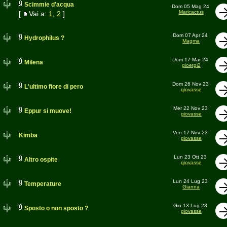
Scimmie d'acqua
Dom 05 Mag 24
Maricactus
[
Vai a:
1
,
2
]
Dom 07 Apr 24
Hydrophilus ?
Magma
Dom 17 Mar 24
Milena
gioetgi2
Dom 26 Nov 23
L'ultimo fiore di pero
giovasse
Mer 22 Nov 23
Eppur si muove!
giovasse
Ven 17 Nov 23
Kimba
giovasse
Lun 23 Ott 23
Altro ospite
giovasse
Lun 24 Lug 23
Temperature
Gianna
Gio 13 Lug 23
Sposto o non sposto ?
giovasse