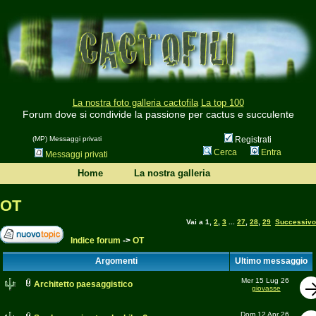
La nostra foto galleria cactofila
La top 100
Forum dove si condivide la passione per cactus e succulente
(MP) Messaggi privati
Registrati
Cerca
Entra
Messaggi privati
Home
La nostra galleria
OT
Vai a
1
,
2
,
3
...
27
,
28
,
29
Successivo
Indice forum
->
OT
Argomenti
Ultimo messaggio
Mer 15 Lug 26
Architetto paesaggistico
giovasse
Dom 12 Apr 26