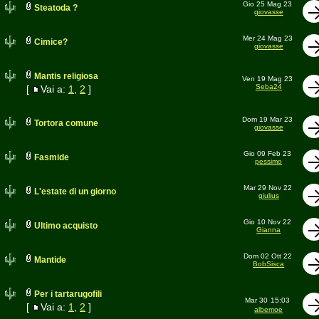
Gio 25 Mag 23
Steatoda ?
giovasse
Mer 24 Mag 23
Cimice?
giovasse
Mantis religiosa
Ven 19 Mag 23
Seba24
[
Vai a:
1
,
2
]
Dom 19 Mar 23
Tortora comune
giovasse
Gio 09 Feb 23
Fasmide
pessimo
Mar 29 Nov 22
L'estate di un giorno
giulius
Gio 10 Nov 22
Ultimo acquisto
Gianna
Dom 02 Ott 22
Mantide
BobSisca
Per i tartarugofili
Mar 30
15:03
[
Vai a:
1
,
2
]
albemoe