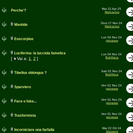
Mar 22 Apr 25
Perche'?
Maricactus
Dom 17 Nov 24
Mantide
Maricactus
Lun 04 Nov 24
Euscorpius
giovasse
Luciferina: la lucciola famelica
Lun 04 Nov 24
BobSisca
[
Vai a:
1
,
2
]
Sab 02 Nov 24
Tibellus oblongus ?
BobSisca
Ven 01 Nov 24
Sparviero
giovasse
Ven 01 Nov 24
Face o fake...
giovasse
Ven 01 Nov 24
Trasformista
giovasse
Mar 22 Ott 24
Incorniciare una farfalla
Giovanni