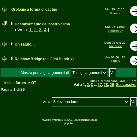
Orologio a forma di cactus
Mar 30
12:56
Gianna
Il cambiamento del nostro clima
Sab 06
14:50
[
Vai a:
1
,
2
,
3
,
4
]
RobertoBr
Dom 05 Giu 22
Un saluto…
Andreroe
Ven 03 Giu 22
Rainbow Bridge (cit. Jimi Hendrix)
dinfelu
Mostra prima gli argomenti di:
Tutti i fusi orari sono GMT + 1 ora
Indice forum
->
OT
Vai a
1
,
2
,
3
...
27
,
28
,
29
Successivo
Pagina
1
di
29
Vai a:
Powered by
phpBB
© 2001, 2005 phpBB Group
phpbb.it