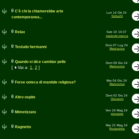
C'è chi la chiamerebbe arte
Lun 14 Ott 24
Seba24
contemporanea...
Relax
Sab 10
10:37
mariovitt.manca
Dom 07 Lug 24
Testudo hermanni
Maricactus
Quando si dice cambiar pelle
Dom 09 Giu 24
Maricactus
[
Vai a:
1
,
2
]
Mar 04 Giu 24
Forse ooteca di mantide religiosa?
Maricactus
Dom 02 Giu 24
Altro ospite
Giovanni
Ven 24 Mag 24
Mimetizzato
giovasse
Mar 21 Mag 24
Ragnetto
Rosaedela