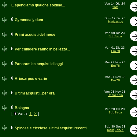
Ven 14 Giu 24
E spendiamo qualche soldino...
flotti
Dom 17 Dic 23
Gymnocalycium
Maricactus
Ven 08 Dic 23
Primi acquisti del mese
BobSisca
Ven 01 Dic 23
Per chiudere l'anno in bellezza...
Emi78
Mer 22 Nov 23
Panoramica acquisti di oggi
Emi78
Mar 21 Nov 23
Ariocarpus e varie
Emi78
Ven 03 Nov 23
Ultimi acquisti...per ora
Rosaedela
Bologna
Ven 20 Ott 23
BobSisca
[
Vai a:
1
,
2
]
Sab 30 Set 23
Spinose e cicciose, ultimi acquisti recenti
blasquez76