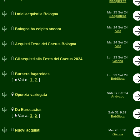
blasquez76
Mer 25 Set 24
I miei acquisti a Bologna
Sadgodzilla
Mar 24 Set 24
Bologna ha colpito ancora
Aldo
Mar 24 Set 24
Acquisti Festa del Cactus Bologna
Aldo
Lun 23 Set 24
Gli acquisti alla Festa del Cactus 2024
Gianna
Bursera fagaroides
Lun 23 Set 24
BobSisca
[
Vai a:
1
,
2
]
Sab 07 Set 24
Opunzia variegata
Andyago
Da Eurocactus
Sab 31
9:37
[
Vai a:
1
,
2
]
BobSisca
Nuovi acquisti
Mer 28
8:30
Gianna