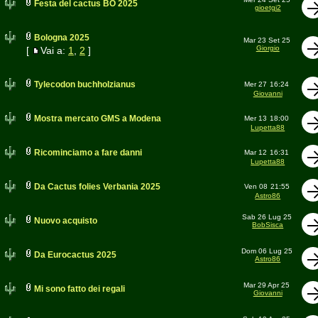
Festa del cactus BO 2025
gioetgi2
Bologna 2025
Mar 23 Set 25
Giorgio
[
Vai a:
1
,
2
]
Tylecodon buchholzianus
Mer 27
16:24
Giovanni
Mostra mercato GMS a Modena
Mer 13
18:00
Lupetta88
Ricominciamo a fare danni
Mar 12
16:31
Lupetta88
Da Cactus folies Verbania 2025
Ven 08
21:55
Astro86
Sab 26 Lug 25
Nuovo acquisto
BobSisca
Dom 06 Lug 25
Da Eurocactus 2025
Astro86
Mar 29 Apr 25
Mi sono fatto dei regali
Giovanni