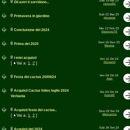
Sab 19 Apr 25
Gli astri ti sorridono...
cereus81
Sab 22 Mar 25
Primavera in giardino
giovasse
Mer 12 Feb 25
Conclusione del 2024
blasquez76
Dom 19 Gen 25
Prima del 2025
Magma
I miei acquisti
Ven 11 Ott 24
Giovanni
[
Vai a:
1
,
2
]
Ven 04 Ott 24
Festa del cactus 20/09/24
Aldo
Acquisti Cactus folies luglio 2024
Gio 03 Ott 24
Astro86
Verbania
Acquisti festa del cactus..
Dom 29 Set 24
Maricactus
[
Vai a:
1
,
2
]
Sab 28 Set 24
Acquisti del 2024