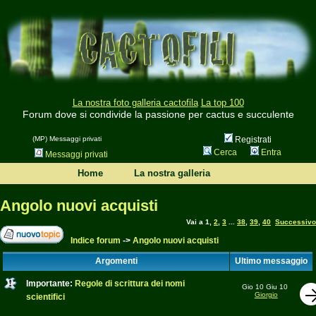
La nostra foto galleria cactofila
La top 100
Forum dove si condivide la passione per cactus e succulente
(MP) Messaggi privati
Registrati
Cerca
Entra
Messaggi privati
Home
La nostra galleria
Angolo nuovi acquisti
Vai a
1
,
2
,
3
...
38
,
39
,
40
Successivo
Indice forum
->
Angolo nuovi acquisti
Argomenti
Ultimo messaggio
Importante:
Regole di scrittura dei nomi
Gio 10 Giu 10
Giorgio
scientifici