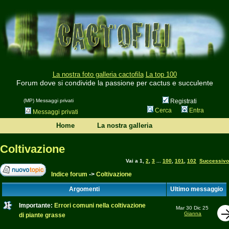
La nostra foto galleria cactofila
La top 100
Forum dove si condivide la passione per cactus e succulente
(MP) Messaggi privati
Registrati
Cerca
Entra
Messaggi privati
Home
La nostra galleria
Coltivazione
Vai a
1
,
2
,
3
...
100
,
101
,
102
Successivo
Indice forum
->
Coltivazione
Argomenti
Ultimo messaggio
Importante:
Errori comuni nella coltivazione
Mar 30 Dic 25
Gianna
di piante grasse