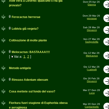
Aloe vera a Livorno: qualcuno ci ha già
Dom 05 Apr 26
Gianna
provato?
Dom 29 Mar 26
Ferocactus herrerae
giovasse
Sab 28 Mar 26
Lobivia già vegeta?
Giovanni
Ven 27 Mar 26
Coltivazione di molte piante
Sadgodzilla
Melocactus: BASTAAAA!!!!
Gio 12 Mar 26
Maricactus
[
Vai a:
1
,
2
]
Gio 12 Mar 26
Metodo antigelo
f.catinelli
Gio 26 Feb 26
Rinvaso Adenium obesum
Giovanni
Mar 27 Gen 26
Cosa mettete sul fondo del vaso?
Luca
Fioritura fuori stagione di Euphorbia obesa
Mar 20 Gen 26
Capitanbello
e aeruginosa