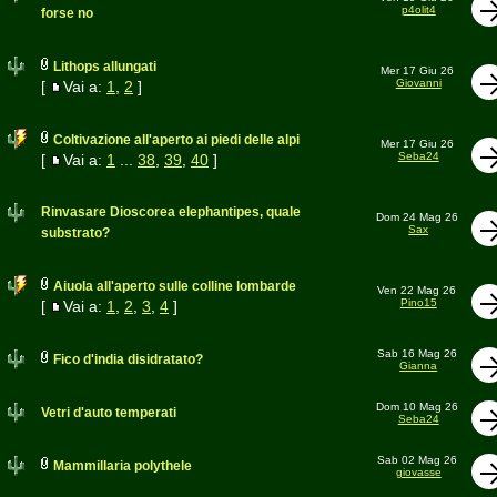
p4olit4
forse no
Lithops allungati
Mer 17 Giu 26
Giovanni
[
Vai a:
1
,
2
]
Coltivazione all'aperto ai piedi delle alpi
Mer 17 Giu 26
Seba24
[
Vai a:
1
...
38
,
39
,
40
]
Rinvasare Dioscorea elephantipes, quale
Dom 24 Mag 26
Sax
substrato?
Aiuola all'aperto sulle colline lombarde
Ven 22 Mag 26
Pino15
[
Vai a:
1
,
2
,
3
,
4
]
Sab 16 Mag 26
Fico d'india disidratato?
Gianna
Dom 10 Mag 26
Vetri d'auto temperati
Seba24
Sab 02 Mag 26
Mammillaria polythele
giovasse