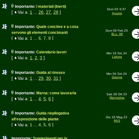
Importante:
I materiali (Inerti)
Dom 03
9:37
[
Vai a:
1
...
26
,
27
,
28
]
Aguirre
Importante:
Quale concime e a cosa
Dom 09 Feb 25
servono gli elementi concimanti
BLu_88
[
Vai a:
1
...
6
,
7
,
8
]
Importante:
Calendario lavori
Mer 18 Set 24
Lakota
[
Vai a:
1
,
2
,
3
]
Importante:
Guida al rinvaso
Mer 04 Set 24
Gianna
[
Vai a:
1
...
29
,
30
,
31
]
Importante:
Marna: come lavorarla
Sab 28 Ott 23
Maryssima
[
Vai a:
1
...
4
,
5
,
6
]
Importante:
Guida riepilogativa
Gio 18 Mag 23
all'esposizione delle piante
fl4r3
[
Vai a:
1
...
4
,
5
,
6
]
Importante:
Suggerimenti per la