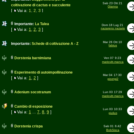
Sab 23 Ott 21
coltivazione di cactus e succulente
Gianna
[
Vai a:
1
,
2
,
3
]
Importante:
La Talea
Dom 18 Lug 21
nazareno nazario
[
Vai a:
1
,
2
,
3
]
Mar 26 Ott 10
Importante:
Schede di coltivazione A - Z
fabius
Dorstenia barnimiana
Ven 07
9:23
mariovitt.manca
Esperimento di autoimpollinazione
Mar 04
17:30
[
Vai a:
1
,
2
]
gioetgi2
Adenium socotranum
Lun 03
17:29
mariovitt.manca
Cambio di esposizione
Lun 03
10:33
[
Vai a:
1
...
7
,
8
,
9
]
giulius
Dorstenia crispa
Sab 01
6:42
BobSisca