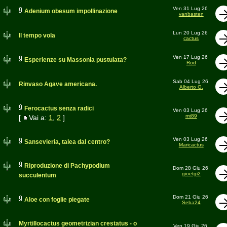
Ven 31 Lug 26
Adenium obesum impollinazione
vanbasten
Lun 20 Lug 26
Il tempo vola
cactus
Ven 17 Lug 26
Esperienze su Massonia pustulata?
Rod
Sab 04 Lug 26
Rinvaso Agave americana.
Alberto G.
Ferocactus senza radici
Ven 03 Lug 26
mt89
[
Vai a:
1
,
2
]
Ven 03 Lug 26
Sansevieria, talea dal centro?
Maricactus
Riproduzione di Pachypodium
Dom 28 Giu 26
gioetgi2
succulentum
Dom 21 Giu 26
Aloe con foglie piegate
Seba24
Myrtillocactus geometrizian crestatus - o
Ven 19 Giu 26