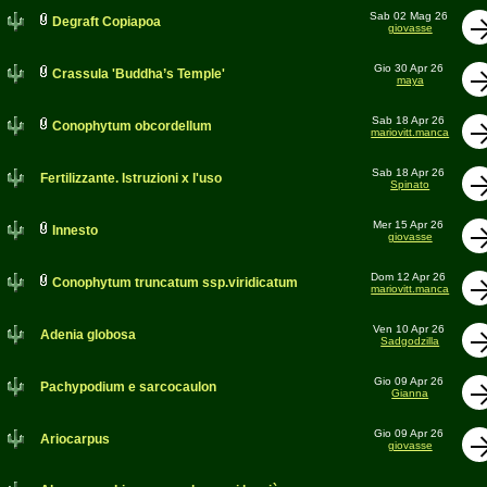
Sab 02 Mag 26
Degraft Copiapoa
giovasse
Gio 30 Apr 26
Crassula 'Buddha’s Temple'
maya
Sab 18 Apr 26
Conophytum obcordellum
mariovitt.manca
Sab 18 Apr 26
Fertilizzante. Istruzioni x l'uso
Spinato
Mer 15 Apr 26
Innesto
giovasse
Dom 12 Apr 26
Conophytum truncatum ssp.viridicatum
mariovitt.manca
Ven 10 Apr 26
Adenia globosa
Sadgodzilla
Gio 09 Apr 26
Pachypodium e sarcocaulon
Gianna
Gio 09 Apr 26
Ariocarpus
giovasse