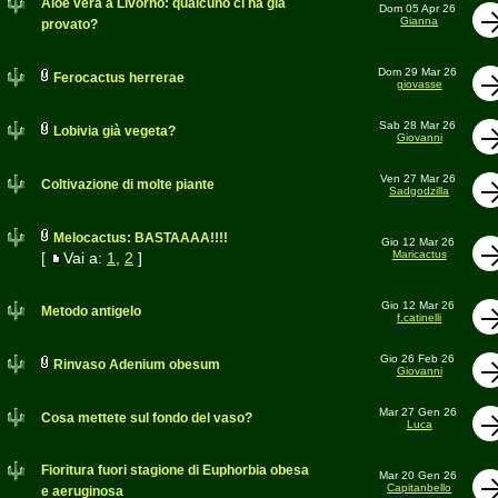
Aloe vera a Livorno: qualcuno ci ha già
Dom 05 Apr 26
Gianna
provato?
Dom 29 Mar 26
Ferocactus herrerae
giovasse
Sab 28 Mar 26
Lobivia già vegeta?
Giovanni
Ven 27 Mar 26
Coltivazione di molte piante
Sadgodzilla
Melocactus: BASTAAAA!!!!
Gio 12 Mar 26
Maricactus
[
Vai a:
1
,
2
]
Gio 12 Mar 26
Metodo antigelo
f.catinelli
Gio 26 Feb 26
Rinvaso Adenium obesum
Giovanni
Mar 27 Gen 26
Cosa mettete sul fondo del vaso?
Luca
Fioritura fuori stagione di Euphorbia obesa
Mar 20 Gen 26
Capitanbello
e aeruginosa