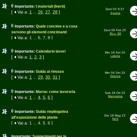
Importante:
I materiali (Inerti)
Dom 03
9:37
[
Vai a:
1
...
26
,
27
,
28
]
Aguirre
Importante:
Quale concime e a cosa
Dom 09 Feb 25
servono gli elementi concimanti
BLu_88
[
Vai a:
1
...
6
,
7
,
8
]
Importante:
Calendario lavori
Mer 18 Set 24
Lakota
[
Vai a:
1
,
2
,
3
]
Importante:
Guida al rinvaso
Mer 04 Set 24
Gianna
[
Vai a:
1
...
29
,
30
,
31
]
Importante:
Marna: come lavorarla
Sab 28 Ott 23
Maryssima
[
Vai a:
1
...
4
,
5
,
6
]
Importante:
Guida riepilogativa
Gio 18 Mag 23
all'esposizione delle piante
fl4r3
[
Vai a:
1
...
4
,
5
,
6
]
Importante:
Suggerimenti per la