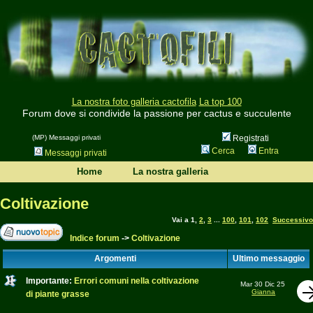
La nostra foto galleria cactofila
La top 100
Forum dove si condivide la passione per cactus e succulente
(MP) Messaggi privati
Registrati
Cerca
Entra
Messaggi privati
Home
La nostra galleria
Coltivazione
Vai a
1
,
2
,
3
...
100
,
101
,
102
Successivo
Indice forum
->
Coltivazione
Argomenti
Ultimo messaggio
Importante:
Errori comuni nella coltivazione
Mar 30 Dic 25
Gianna
di piante grasse