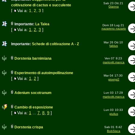
Sab 23 Ott 21
coltivazione di cactus e succulente
Gianna
[
Vai a:
1
,
2
,
3
]
Importante:
La Talea
Dom 18 Lug 21
nazareno nazario
[
Vai a:
1
,
2
,
3
]
Mar 26 Ott 10
Importante:
Schede di coltivazione A - Z
fabius
Dorstenia barnimiana
Ven 07
9:23
mariovitt.manca
Esperimento di autoimpollinazione
Mar 04
17:30
[
Vai a:
1
,
2
]
gioetgi2
Adenium socotranum
Lun 03
17:29
mariovitt.manca
Cambio di esposizione
Lun 03
10:33
[
Vai a:
1
...
7
,
8
,
9
]
giulius
Dorstenia crispa
Sab 01
6:42
BobSisca