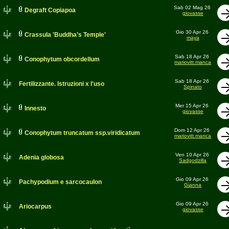
Sab 02 Mag 26
Degraft Copiapoa
giovasse
Gio 30 Apr 26
Crassula 'Buddha’s Temple'
maya
Sab 18 Apr 26
Conophytum obcordellum
mariovitt.manca
Sab 18 Apr 26
Fertilizzante. Istruzioni x l'uso
Spinato
Mer 15 Apr 26
Innesto
giovasse
Dom 12 Apr 26
Conophytum truncatum ssp.viridicatum
mariovitt.manca
Ven 10 Apr 26
Adenia globosa
Sadgodzilla
Gio 09 Apr 26
Pachypodium e sarcocaulon
Gianna
Gio 09 Apr 26
Ariocarpus
giovasse