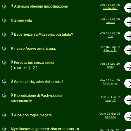
Ven 31 Lug 26
Adenium obesum impollinazione
vanbasten
Lun 20 Lug 26
Il tempo vola
cactus
Ven 17 Lug 26
Esperienze su Massonia pustulata?
Rod
Sab 04 Lug 26
Rinvaso Agave americana.
Alberto G.
Ferocactus senza radici
Ven 03 Lug 26
mt89
[
Vai a:
1
,
2
]
Ven 03 Lug 26
Sansevieria, talea dal centro?
Maricactus
Riproduzione di Pachypodium
Dom 28 Giu 26
gioetgi2
succulentum
Dom 21 Giu 26
Aloe con foglie piegate
Seba24
Myrtillocactus geometrizian crestatus - o
Ven 19 Giu 26