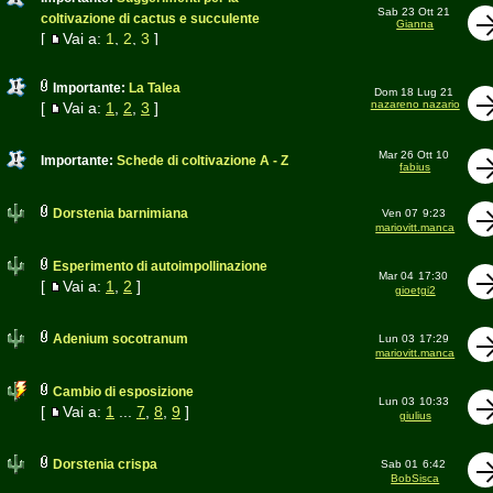
Sab 23 Ott 21
coltivazione di cactus e succulente
Gianna
[
Vai a:
1
,
2
,
3
]
Importante:
La Talea
Dom 18 Lug 21
nazareno nazario
[
Vai a:
1
,
2
,
3
]
Mar 26 Ott 10
Importante:
Schede di coltivazione A - Z
fabius
Dorstenia barnimiana
Ven 07
9:23
mariovitt.manca
Esperimento di autoimpollinazione
Mar 04
17:30
[
Vai a:
1
,
2
]
gioetgi2
Adenium socotranum
Lun 03
17:29
mariovitt.manca
Cambio di esposizione
Lun 03
10:33
[
Vai a:
1
...
7
,
8
,
9
]
giulius
Dorstenia crispa
Sab 01
6:42
BobSisca