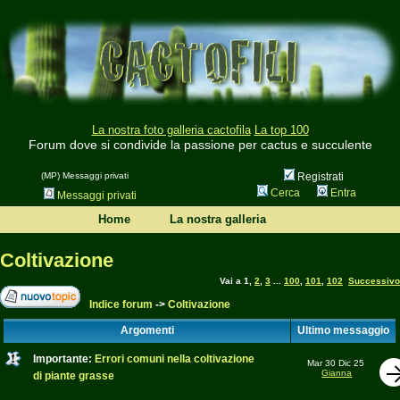
La nostra foto galleria cactofila
La top 100
Forum dove si condivide la passione per cactus e succulente
(MP) Messaggi privati
Registrati
Cerca
Entra
Messaggi privati
Home
La nostra galleria
Coltivazione
Vai a
1
,
2
,
3
...
100
,
101
,
102
Successivo
Indice forum
->
Coltivazione
Argomenti
Ultimo messaggio
Importante:
Errori comuni nella coltivazione
Mar 30 Dic 25
Gianna
di piante grasse