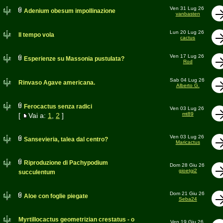
Ven 31 Lug 26
Adenium obesum impollinazione
vanbasten
Lun 20 Lug 26
Il tempo vola
cactus
Ven 17 Lug 26
Esperienze su Massonia pustulata?
Rod
Sab 04 Lug 26
Rinvaso Agave americana.
Alberto G.
Ferocactus senza radici
Ven 03 Lug 26
mt89
[
Vai a:
1
,
2
]
Ven 03 Lug 26
Sansevieria, talea dal centro?
Maricactus
Riproduzione di Pachypodium
Dom 28 Giu 26
gioetgi2
succulentum
Dom 21 Giu 26
Aloe con foglie piegate
Seba24
Myrtillocactus geometrizian crestatus - o
Ven 19 Giu 26