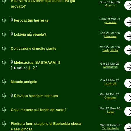
Aloe vera a Livorno: qualcuno ci ha già
Dom 05 Apr 26
Gianna
provato?
Dom 29 Mar 26
Ferocactus herrerae
giovasse
Sab 28 Mar 26
Lobivia già vegeta?
Giovanni
Ven 27 Mar 26
Coltivazione di molte piante
Sadgodzilla
Melocactus: BASTAAAA!!!!
Gio 12 Mar 26
Maricactus
[
Vai a:
1
,
2
]
Gio 12 Mar 26
Metodo antigelo
f.catinelli
Gio 26 Feb 26
Rinvaso Adenium obesum
Giovanni
Mar 27 Gen 26
Cosa mettete sul fondo del vaso?
Luca
Fioritura fuori stagione di Euphorbia obesa
Mar 20 Gen 26
Capitanbello
e aeruginosa