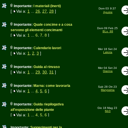
Importante:
I materiali (Inerti)
Dom 03
9:37
[
Vai a:
1
...
26
,
27
,
28
]
Aguirre
Importante:
Quale concime e a cosa
Dom 09 Feb 25
servono gli elementi concimanti
BLu_88
[
Vai a:
1
...
6
,
7
,
8
]
Importante:
Calendario lavori
Mer 18 Set 24
Lakota
[
Vai a:
1
,
2
,
3
]
Importante:
Guida al rinvaso
Mer 04 Set 24
Gianna
[
Vai a:
1
...
29
,
30
,
31
]
Importante:
Marna: come lavorarla
Sab 28 Ott 23
Maryssima
[
Vai a:
1
...
4
,
5
,
6
]
Importante:
Guida riepilogativa
Gio 18 Mag 23
all'esposizione delle piante
fl4r3
[
Vai a:
1
...
4
,
5
,
6
]
Importante:
Suggerimenti per la