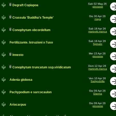
Sab 02 Mag 26
Degraft Copiapoa
giovasse
Gio 30 Apr 26
Crassula 'Buddha’s Temple'
maya
Sab 18 Apr 26
Conophytum obcordellum
mariovitt.manca
Sab 18 Apr 26
Fertilizzante. Istruzioni x l'uso
Spinato
Mer 15 Apr 26
Innesto
giovasse
Dom 12 Apr 26
Conophytum truncatum ssp.viridicatum
mariovitt.manca
Ven 10 Apr 26
Adenia globosa
Sadgodzilla
Gio 09 Apr 26
Pachypodium e sarcocaulon
Gianna
Gio 09 Apr 26
Ariocarpus
giovasse