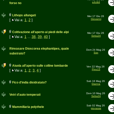
p4olit4
forse no
Lithops allungati
Mer 17 Giu 26
Giovanni
[
Vai a:
1
,
2
]
Coltivazione all'aperto ai piedi delle alpi
Mer 17 Giu 26
Seba24
[
Vai a:
1
...
38
,
39
,
40
]
Rinvasare Dioscorea elephantipes, quale
Dom 24 Mag 26
Sax
substrato?
Aiuola all'aperto sulle colline lombarde
Ven 22 Mag 26
Pino15
[
Vai a:
1
,
2
,
3
,
4
]
Sab 16 Mag 26
Fico d'india disidratato?
Gianna
Dom 10 Mag 26
Vetri d'auto temperati
Seba24
Sab 02 Mag 26
Mammillaria polythele
giovasse