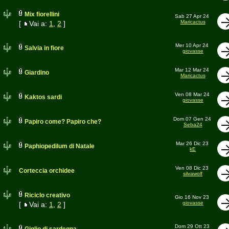
Mix fiorellini
Sab 27 Apr 24
Maricactus
[
Vai a:
1
,
2
]
Mer 10 Apr 24
Salvia in fiore
giovasse
Mar 12 Mar 24
Giardino
Maricactus
Ven 08 Mar 24
Kaktos sardi
giovasse
Dom 07 Gen 24
Papiro come? Papiro che?
Seba24
Mar 26 Dic 23
Paphiopedilum di Natale
kE
Ven 08 Dic 23
Corteccia orchidee
silvawolf
Riciclo creativo
Gio 16 Nov 23
giovasse
[
Vai a:
1
,
2
]
Dom 29 Ott 23