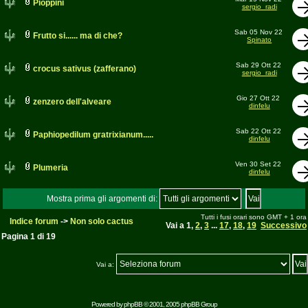
Pioppini
sergio_radi
Sab 05 Nov 22
Frutto si...... ma di che?
Spinato
Sab 29 Ott 22
crocus sativus (zafferano)
sergio_radi
Gio 27 Ott 22
zenzero dell'alveare
dinfelu
Sab 22 Ott 22
Paphiopedilum gratrixianum.....
dinfelu
Ven 30 Set 22
Plumeria
dinfelu
Mostra prima gli argomenti di:
Tutti i fusi orari sono GMT + 1 ora
Indice forum
->
Non solo cactus
Vai a
1
,
2
,
3
...
17
,
18
,
19
Successivo
Pagina
1
di
19
Vai a:
Powered by
phpBB
© 2001, 2005 phpBB Group