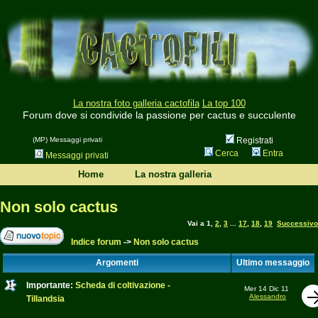
La nostra foto galleria cactofila
La top 100
Forum dove si condivide la passione per cactus e succulente
(MP) Messaggi privati
Registrati
Cerca
Entra
Messaggi privati
Home
La nostra galleria
Non solo cactus
Vai a
1
,
2
,
3
...
17
,
18
,
19
Successivo
Indice forum
->
Non solo cactus
Argomenti
Ultimo messaggio
Importante:
Scheda di coltivazione -
Mer 14 Dic 11
Alessandro
Tillandsia