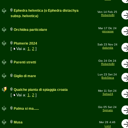
Ephedra helvetica (o Ephedra distachya
Ven 14 Feb 25
RobertoBr
subsp. helvetica)
Mar 17 Dic 24
Orchidea particolare
giovasse
Plumerie 2024
Sab 23 Nov 24
dalunda
[
Vai a:
1
,
2
]
Gio 24 Ott 24
Parenti stretti
RobertoBr
Lun 23 Set 24
Giglio di mare
BobSisca
Qualche pianta di spiaggia croata
Mer 11 Set 24
Seba24
[
Vai a:
1
,
2
]
Gio 05 Set 24
Palma si ma......
Spinato
Musa
Mer 28
4:46
Lucz