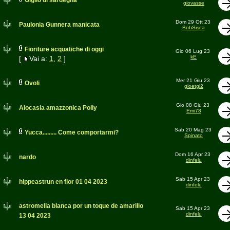
Giglio di sardegna
giovasse
Dom 29 Ott 23
Paulonia Gunnera manicata
BobSisca
Fioriture acquatiche di oggi
Gio 06 Lug 23
kE
[
Vai a:
1
,
2
]
Mer 21 Giu 23
Ovoli
gioetgi2
Gio 08 Giu 23
Alocasia amazzonica Polly
Emi78
Sab 20 Mag 23
Yucca......... Come comportarmi?
Spinato
Dom 16 Apr 23
nardo
dinfelu
Sab 15 Apr 23
hippeastrun en flor 01 04 2023
dinfelu
astromelia blanca por un toque de amarillo
Sab 15 Apr 23
dinfelu
13 04 2023