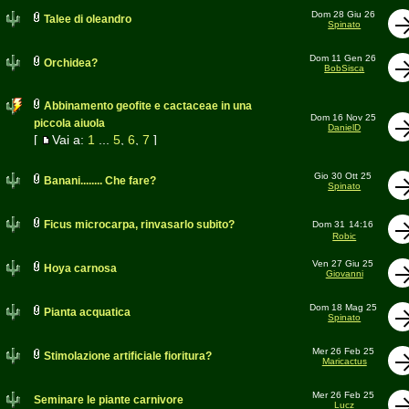
Dom 28 Giu 26
Talee di oleandro
Spinato
Dom 11 Gen 26
Orchidea?
BobSisca
Abbinamento geofite e cactaceae in una
Dom 16 Nov 25
piccola aiuola
DanielD
[
Vai a:
1
...
5
,
6
,
7
]
Gio 30 Ott 25
Banani........ Che fare?
Spinato
Ficus microcarpa, rinvasarlo subito?
Dom 31
14:16
Robic
Ven 27 Giu 25
Hoya carnosa
Giovanni
Dom 18 Mag 25
Pianta acquatica
Spinato
Mer 26 Feb 25
Stimolazione artificiale fioritura?
Maricactus
Mer 26 Feb 25
Seminare le piante carnivore
Lucz