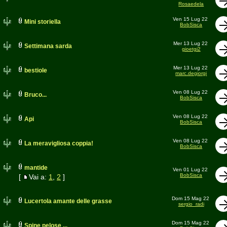
Rosaedela
Ven 15 Lug 22
Mini storiella
BobSisca
Mer 13 Lug 22
Settimana sarda
gioetgi2
Mer 13 Lug 22
bestiole
marc.degiorgi
Ven 08 Lug 22
Bruco...
BobSisca
Ven 08 Lug 22
Api
BobSisca
Ven 08 Lug 22
La meravigliosa coppia!
BobSisca
mantide
Ven 01 Lug 22
BobSisca
[
Vai a:
1
,
2
]
Dom 15 Mag 22
Lucertola amante delle grasse
sergio_radi
Dom 15 Mag 22
Spine pelose ...