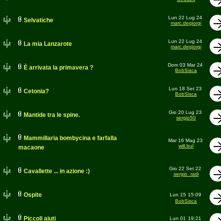
Lun 22 Lug 24
Selvatiche
marc.degiorgi
Lun 22 Lug 24
La mia Lanzarote
marc.degiorgi
Dom 03 Mar 24
È arrivata la primavera ?
BobSisca
Lun 18 Set 23
Cetonia?
BobSisca
Gio 20 Lug 23
Mantide tra le spine.
sergio50
Mammillaria bombycina e farfalla
Mar 16 Mag 23
will.bul
macaone
Gio 22 Set 22
Cavallette ... in azione :)
sergio_radi
Ospite
Lun 15
15:09
BobSisca
Piccoli aiuti
Lun 01
19:21