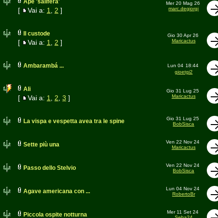
Ape 'salifera'
Mer 20 Mag 26
marc.degiorgi
[
Vai a:
1
,
2
]
Il custode
Gio 30 Apr 26
Maricactus
[
Vai a:
1
,
2
]
Ambarambá ...
Lun 04
18:44
gioetgi2
Ali
Gio 31 Lug 25
Maricactus
[
Vai a:
1
,
2
,
3
]
Gio 31 Lug 25
La vispa e vespetta avea tra le spine
BobSisca
Ven 22 Nov 24
Sette più una
Maricactus
Ven 22 Nov 24
Passo dello Stelvio
BobSisca
Lun 04 Nov 24
Agave americana con ...
RobertoBr
Mer 11 Set 24
Piccola ospite notturna
Seba24