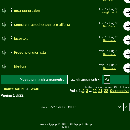
BobSisca
Lun 19 Lug 21
next generation
sergio_radi
Lun 19 Lug 21
sempre in ascolto, sempre all'erta!
BobSisca
Lun 19 Lug 21
lucertola
BobSisca
Ven 16 Lug 21
Fresche di giornata
BobSisca
Ven 16 Lug 21
libellula
BobSisca
Mostra prima gli argomenti di:
Tutti i fusi orari sono GMT + 1 ora
Indice forum
->
Scatti
Vai a
1
,
2
,
3
...
20
,
21
,
22
Successivo
Pagina
1
di
22
Vai a:
Powered by
phpBB
© 2001, 2005 phpBB Group
phpbb.it