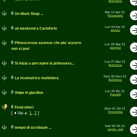
BobSisca
Mar 12 Apr 22
Un Work Shop ...
Rosaedela
Lun 04 Apr 22
un weekend a Carloforte
dinfelu
Pilosocereus azureus che piu' azzurro
Lun 28 Mar 22
gioetgi2
non si puo'
Lun 07 Mar 22
Si inizia a percepire la primavera...
BobSisca
Dom 30 Gen 22
La ricamatrice mattiniera
BobSisca
Lun 20 Dic 21
Volpe in giardino
PaolaM
Fenicotteri
Dom 31 Ott 21
Antonietta
[
Vai a:
1
,
2
]
Sab 09 Ott 21
tempo di acrobazie ...
sergio_radi