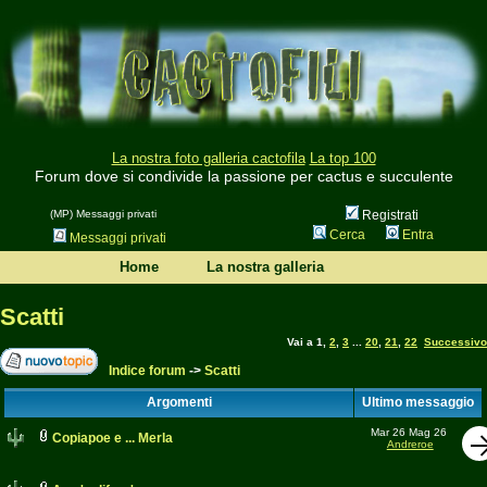
La nostra foto galleria cactofila
La top 100
Forum dove si condivide la passione per cactus e succulente
(MP) Messaggi privati
Registrati
Cerca
Entra
Messaggi privati
Home
La nostra galleria
Scatti
Vai a
1
,
2
,
3
...
20
,
21
,
22
Successivo
Indice forum
->
Scatti
Argomenti
Ultimo messaggio
Mar 26 Mag 26
Copiapoe e ... Merla
Andreroe