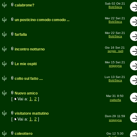
Sab 02 Ott 21
calabrone?
BobSisca
Mer 22 Set 21
un posticino comodo comodo ...
BobSisca
Mer 22 Set 21
farfalla
BobSisca
Gio 16 Set 21
incontro notturno
sergio_radi
Mer 15 Set 21
Le mie ospiti
snippyna
Lun 13 Set 21
colto sul fatto ....
BobSisca
Nuovo amico
Mar 31
8:50
[
Vai a:
1
,
2
]
owlsofia
visitatore mattutino
Dom 29
11:59
[
Vai a:
1
,
2
]
snippyna
coleottero
Gio 12
5:30