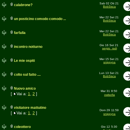
Sab 02 Ott 21
calabrone?
BobSisca
Mer 22 Set 21
un posticino comodo comodo ...
BobSisca
Mer 22 Set 21
farfalla
BobSisca
Gio 16 Set 21
incontro notturno
sergio_radi
Mer 15 Set 21
Le mie ospiti
snippyna
Lun 13 Set 21
colto sul fatto ....
BobSisca
Nuovo amico
Mar 31
8:50
[
Vai a:
1
,
2
]
owlsofia
visitatore mattutino
Dom 29
11:59
[
Vai a:
1
,
2
]
snippyna
coleottero
Gio 12
5:30