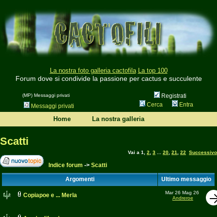
La nostra foto galleria cactofila
La top 100
Forum dove si condivide la passione per cactus e succulente
(MP) Messaggi privati
Registrati
Cerca
Entra
Messaggi privati
Home
La nostra galleria
Scatti
Vai a
1
,
2
,
3
...
20
,
21
,
22
Successivo
Indice forum
->
Scatti
Argomenti
Ultimo messaggio
Mar 26 Mag 26
Copiapoe e ... Merla
Andreroe