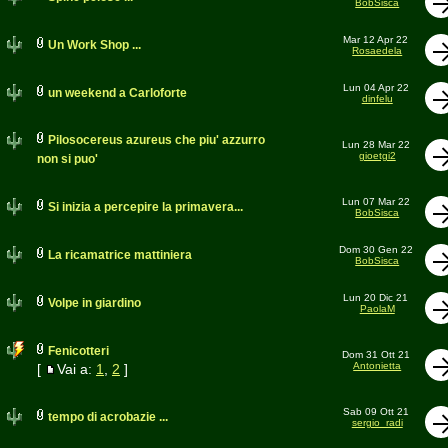
BobSisca
Mar 12 Apr 22
Un Work Shop ...
Rosaedela
Lun 04 Apr 22
un weekend a Carloforte
dinfelu
Pilosocereus azureus che piu' azzurro
Lun 28 Mar 22
gioetgi2
non si puo'
Lun 07 Mar 22
Si inizia a percepire la primavera...
BobSisca
Dom 30 Gen 22
La ricamatrice mattiniera
BobSisca
Lun 20 Dic 21
Volpe in giardino
PaolaM
Fenicotteri
Dom 31 Ott 21
Antonietta
[
Vai a:
1
,
2
]
Sab 09 Ott 21
tempo di acrobazie ...
sergio_radi