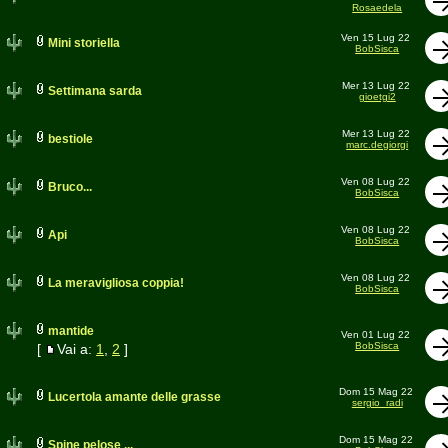
Rosaedela
Ven 15 Lug 22
Mini storiella
BobSisca
Mer 13 Lug 22
Settimana sarda
gioetgi2
Mer 13 Lug 22
bestiole
marc.degiorgi
Ven 08 Lug 22
Bruco...
BobSisca
Ven 08 Lug 22
Api
BobSisca
Ven 08 Lug 22
La meravigliosa coppia!
BobSisca
mantide
Ven 01 Lug 22
BobSisca
[
Vai a:
1
,
2
]
Dom 15 Mag 22
Lucertola amante delle grasse
sergio_radi
Dom 15 Mag 22
Spine pelose ...