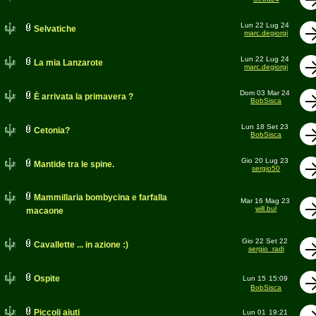
Lun 22 Lug 24
Selvatiche
marc.degiorgi
Lun 22 Lug 24
La mia Lanzarote
marc.degiorgi
Dom 03 Mar 24
È arrivata la primavera ?
BobSisca
Lun 18 Set 23
Cetonia?
BobSisca
Gio 20 Lug 23
Mantide tra le spine.
sergio50
Mammillaria bombycina e farfalla
Mar 16 Mag 23
will.bul
macaone
Gio 22 Set 22
Cavallette ... in azione :)
sergio_radi
Ospite
Lun 15
15:09
BobSisca
Piccoli aiuti
Lun 01
19:21