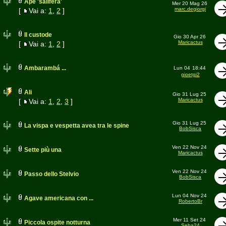
Ape 'salifera'
Mer 20 Mag 26
marc.degiorgi
[
Vai a:
1
,
2
]
Il custode
Gio 30 Apr 26
Maricactus
[
Vai a:
1
,
2
]
Ambarambá ...
Lun 04
18:44
gioetgi2
Ali
Gio 31 Lug 25
Maricactus
[
Vai a:
1
,
2
,
3
]
Gio 31 Lug 25
La vispa e vespetta avea tra le spine
BobSisca
Ven 22 Nov 24
Sette più una
Maricactus
Ven 22 Nov 24
Passo dello Stelvio
BobSisca
Lun 04 Nov 24
Agave americana con ...
RobertoBr
Mer 11 Set 24
Piccola ospite notturna
Seba24