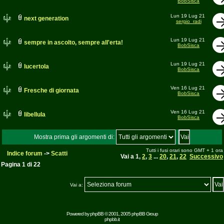
BobSisca
Lun 19 Lug 21
next generation
sergio_radi
Lun 19 Lug 21
sempre in ascolto, sempre all'erta!
BobSisca
Lun 19 Lug 21
lucertola
BobSisca
Ven 16 Lug 21
Fresche di giornata
BobSisca
Ven 16 Lug 21
libellula
BobSisca
Mostra prima gli argomenti di:
Tutti i fusi orari sono GMT + 1 ora
Indice forum
->
Scatti
Vai a
1
,
2
,
3
...
20
,
21
,
22
Successivo
Pagina
1
di
22
Vai a:
Powered by
phpBB
© 2001, 2005 phpBB Group
phpbb.it