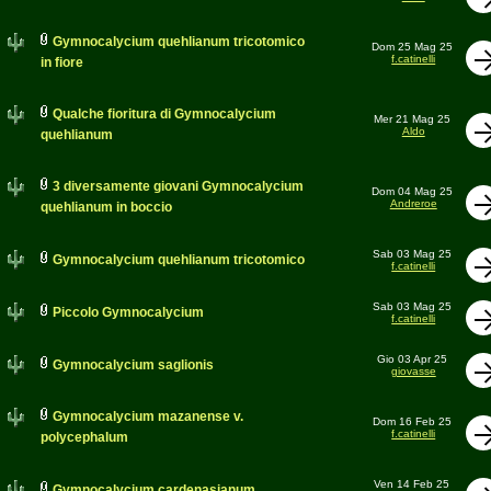
Gymnocalycium quehlianum tricotomico
Dom 25 Mag 25
f.catinelli
in fiore
Qualche fioritura di Gymnocalycium
Mer 21 Mag 25
Aldo
quehlianum
3 diversamente giovani Gymnocalycium
Dom 04 Mag 25
Andreroe
quehlianum in boccio
Sab 03 Mag 25
Gymnocalycium quehlianum tricotomico
f.catinelli
Sab 03 Mag 25
Piccolo Gymnocalycium
f.catinelli
Gio 03 Apr 25
Gymnocalycium saglionis
giovasse
Gymnocalycium mazanense v.
Dom 16 Feb 25
f.catinelli
polycephalum
Ven 14 Feb 25
Gymnocalycium cardenasianum