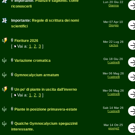
Importante:
Pflanzii e saglionis: come
Lun 20 Giu 22
Gianna
riconoscerli
Importante:
Regole di scrittura dei nomi
Mer 07 Apr 10
Giorgio
scientifici
Fioriture 2026
Mer 22 Lug 26
cactus
[
Vai a:
1
,
2
,
3
]
Gio 18 Giu 26
Variazione cromatica
f.catinelli
Mer 06 Mag 26
Gymnocalycium armatum
f.catinelli
Un po' di piante in uscita dall'inverno
Mer 06 Mag 26
f.catinelli
[
Vai a:
1
,
2
,
3
]
Sab 14 Mar 26
Piante in posizione primavera-estate
f.catinelli
Qualche Gymnocalycium spegazzinii
Mar 14 Ott 25
gioetgi2
interessante.