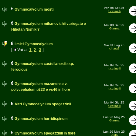
Ven 05 Set 25
Gymnocalycium mostii
f.catinelli
Gymnocalycium mihanovichii variegato e
Mer 03 Set 25
Gianna
Hibotan Nishiki?
I miei Gymnocalycium
Mar 01 Lug 25
chiara7
[
Vai a:
1
,
2
,
3
]
Gymnocalycium castellanosii ssp.
Mer 04 Giu 25
f.catinelli
ferocious
Gymnocalycium mazanense v.
Mer 04 Giu 25
f.catinelli
polycephalum p223 e vs46 in fiore
Mer 04 Giu 25
Altri Gymnocalycium spegazzinii
f.catinelli
Lun 26 Mag 25
Gymnocalycium horridispinum
Gianna
Lun 26 Mag 25
Gymnocalycium spegazzinii in fiore
Aldo