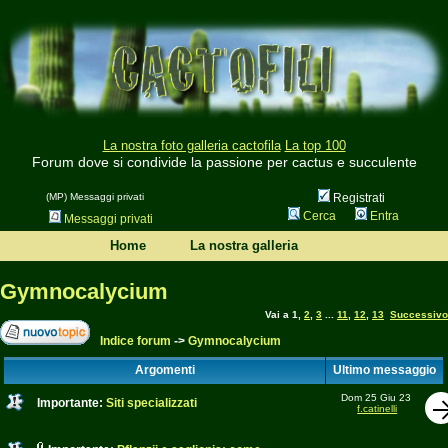
La nostra foto galleria cactofila
La top 100
Forum dove si condivide la passione per cactus e succulente
(MP) Messaggi privati
Registrati
Cerca
Entra
Messaggi privati
Home
La nostra galleria
Gymnocalycium
Vai a
1
,
2
,
3
...
11
,
12
,
13
Successivo
Indice forum
->
Gymnocalycium
Argomenti
Ultimo messaggio
Dom 25 Giu 23
Importante:
Siti specializzati
f.catinelli