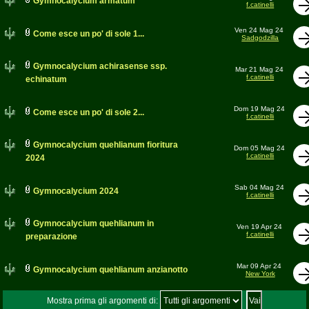
Gymnocalycium armatum
f.catinelli
Ven 24 Mag 24
Come esce un po' di sole 1...
Sadgodzilla
Gymnocalycium achirasense ssp.
Mar 21 Mag 24
f.catinelli
echinatum
Dom 19 Mag 24
Come esce un po' di sole 2...
f.catinelli
Gymnocalycium quehlianum fioritura
Dom 05 Mag 24
f.catinelli
2024
Sab 04 Mag 24
Gymnocalycium 2024
f.catinelli
Gymnocalycium quehlianum in
Ven 19 Apr 24
f.catinelli
preparazione
Mar 09 Apr 24
Gymnocalycium quehlianum anzianotto
New York
Mostra prima gli argomenti di: