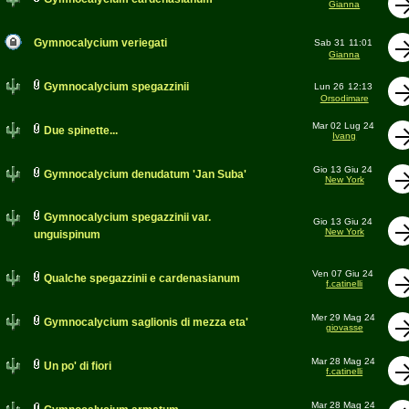
Gianna
Gymnocalycium veriegati
Sab 31
11:01
Gianna
Gymnocalycium spegazzinii
Lun 26
12:13
Orsodimare
Mar 02 Lug 24
Due spinette...
Ivang
Gio 13 Giu 24
Gymnocalycium denudatum 'Jan Suba'
New York
Gymnocalycium spegazzinii var.
Gio 13 Giu 24
New York
unguispinum
Ven 07 Giu 24
Qualche spegazzinii e cardenasianum
f.catinelli
Mer 29 Mag 24
Gymnocalycium saglionis di mezza eta'
giovasse
Mar 28 Mag 24
Un po' di fiori
f.catinelli
Mar 28 Mag 24