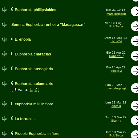
Euphorbia phillipsioides
Mer 31
19:16
marc.degiorgi
Ven 08 Lug 22
Semina Euphorbia renhoira "Madagascar"
BobSisca
Dom 15 Mag 22
E. enopla
Seba24
Gio 21 Apr 22
Euphorbia characias
RobertoBr
Gio 14 Apr 22
Euphorbia stenoglada
gioetgi2
Euphorbia columnaris
Lun 28 Mar 22
marc.degiorgi
[
Vai a:
1
,
2
]
Lun 21 Mar 22
euphorbia milli in fiore
dinfelu
Dom 13 Mar 22
La fortuna ...
Gianna
Dom 13 Mar 22
Piccole Euphorbia in fiore
BobSisca