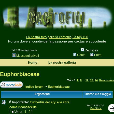
La nostra foto galleria cactofila
La top 100
Forum dove si condivide la passione per cactus e succulente
(MP) Messaggi privati
Registrati
Cerca
Entra
Messaggi privati
Home
La nostra galleria
Euphorbiaceae
Vai a
1
,
2
,
3
...
12
,
13
,
14
Successivo
Indice forum
->
Euphorbiaceae
Argomenti
Ultimo messaggio
Importante:
Euphorbia decaryi e le altre:
Mer 18 Mar 26
come riconoscerle
BobSisca
[
Vai a:
1
,
2
]