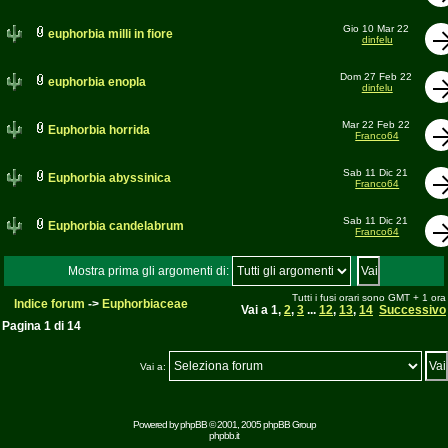
Gio 10 Mar 22
euphorbia milli in fiore
dinfelu
Dom 27 Feb 22
euphorbia enopla
dinfelu
Mar 22 Feb 22
Euphorbia horrida
Franco64
Sab 11 Dic 21
Euphorbia abyssinica
Franco64
Sab 11 Dic 21
Euphorbia candelabrum
Franco64
Mostra prima gli argomenti di:
Tutti i fusi orari sono GMT + 1 ora
Indice forum
->
Euphorbiaceae
Vai a
1
,
2
,
3
...
12
,
13
,
14
Successivo
Pagina
1
di
14
Vai a:
Powered by
phpBB
© 2001, 2005 phpBB Group
phpbb.it