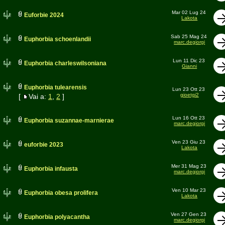
Mar 02 Lug 24
Euforbie 2024
Lakota
Sab 25 Mag 24
Euphorbia schoenlandii
marc.degiorgi
Lun 11 Dic 23
Euphorbia charleswilsoniana
Gianni
Euphorbia tulearensis
Lun 23 Ott 23
gioetgi2
[
Vai a:
1
,
2
]
Lun 16 Ott 23
Euphorbia suzannae-marnierae
marc.degiorgi
Ven 23 Giu 23
euforbie 2023
Lakota
Mer 31 Mag 23
Euphorbia infausta
marc.degiorgi
Ven 10 Mar 23
Euphorbia obesa prolifera
Lakota
Ven 27 Gen 23
Euphorbia polyacantha
marc.degiorgi