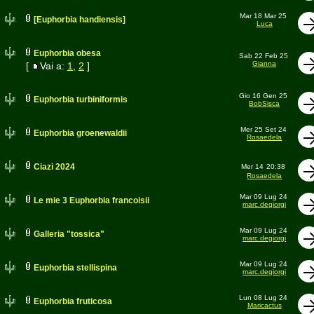
Mar 18 Mar 25
[Euphorbia handiensis]
Luca
Euphorbia obesa
Sab 22 Feb 25
Gianna
[
Vai a:
1
,
2
]
Gio 16 Gen 25
Euphorbia turbiniformis
BobSisca
Mer 25 Set 24
Euphorbia groenewaldii
Rosaedela
Ciazi 2024
Mer 14
20:38
Rosaedela
Mar 09 Lug 24
Le mie 3 Euphorbia francoisii
marc.degiorgi
Mar 09 Lug 24
Galleria "tossica"
marc.degiorgi
Mar 09 Lug 24
Euphorbia stellispina
marc.degiorgi
Lun 08 Lug 24
Euphorbia fruticosa
Maricactus