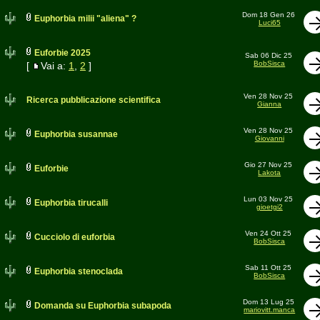
Dom 18 Gen 26
Euphorbia milii "aliena" ?
Luci65
Euforbie 2025
Sab 06 Dic 25
BobSisca
[
Vai a:
1
,
2
]
Ven 28 Nov 25
Ricerca pubblicazione scientifica
Gianna
Ven 28 Nov 25
Euphorbia susannae
Giovanni
Gio 27 Nov 25
Euforbie
Lakota
Lun 03 Nov 25
Euphorbia tirucalli
gioetgi2
Ven 24 Ott 25
Cucciolo di euforbia
BobSisca
Sab 11 Ott 25
Euphorbia stenoclada
BobSisca
Dom 13 Lug 25
Domanda su Euphorbia subapoda
mariovitt.manca