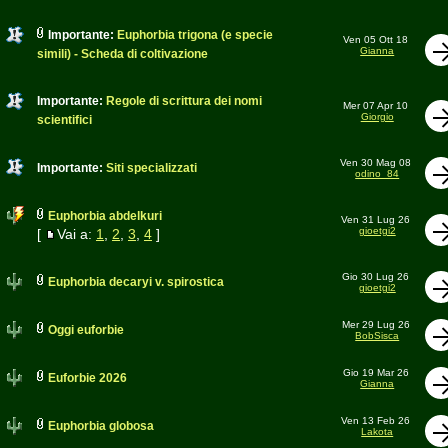
Importante:
Euphorbia trigona (e specie
Ven 05 Ott 18
Gianna
simili) - Scheda di coltivazione
Importante:
Regole di scrittura dei nomi
Mer 07 Apr 10
Giorgio
scientifici
Ven 30 Mag 08
Importante:
Siti specializzati
odino_84
Euphorbia abdelkuri
Ven 31 Lug 26
gioetgi2
[
Vai a:
1
,
2
,
3
,
4
]
Gio 30 Lug 26
Euphorbia decaryi v. spirostica
gioetgi2
Mer 29 Lug 26
Oggi euforbie
BobSisca
Gio 19 Mar 26
Euforbie 2026
Gianna
Ven 13 Feb 26
Euphorbia globosa
Lakota