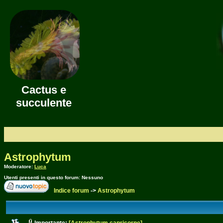
Cactus e
succulente
Astrophytum
Moderatore:
Luca
Utenti presenti in questo forum: Nessuno
Indice forum
->
Astrophytum