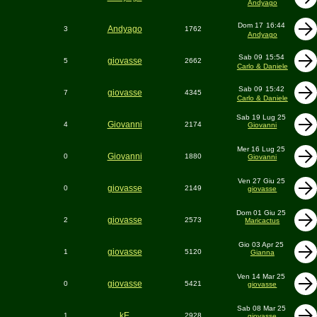
Andyago
Dom 17
16:44
Andyago
3
1762
Andyago
Sab 09
15:54
giovasse
5
2662
Carlo & Daniele
Sab 09
15:42
giovasse
7
4345
Carlo & Daniele
Sab 19 Lug 25
Giovanni
4
2174
Giovanni
Mer 16 Lug 25
Giovanni
0
1880
Giovanni
Ven 27 Giu 25
giovasse
0
2149
giovasse
Dom 01 Giu 25
giovasse
2
2573
Maricactus
Gio 03 Apr 25
giovasse
1
5120
Gianna
Ven 14 Mar 25
giovasse
0
5421
giovasse
Sab 08 Mar 25
kE
1
2928
giovasse