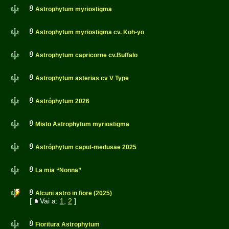
Astrophytum myriostigma
Astrophytum myriostigma cv. Koh-yo
Astrophytum capricorne cv.Buffalo
Astrophytum asterias cv V Type
Astróphytum 2026
Misto Astrophytum myriostigma
Astróphytum caput-medusae 2025
La mia “Nonna”
Alcuni astro in fiore (2025)
[
Vai a:
1
,
2
]
Fioritura Astrophytum