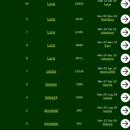
Sab 13 Dic 25
Luca
23
22820
Luca
Ven 06 Nov 20
Luca
5
9036
BobSisca
Mer 26 Ott 16
Luca
7
11381
robertone
Ven 20 Nov 15
Luca
6
9699
Katy
Mar 16 Giu 15
Luca
8
9971
robertone
Mer 02 Apr 14
cactus
7
13218
eltano1969
Mer 07 Apr 10
Giorgio
0
7389
Giorgio
Sab 25 Lug 26
Seba24
4
1656
cactus
Ven 24 Lug 26
giovasse
2
384
cactus
Ven 12 Giu 26
giovasse
3
501
Gianna