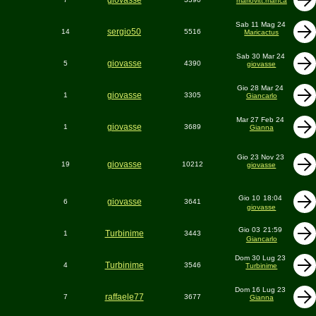
giovasse
mariovitt.manca
Sab 11 Mag 24
sergio50
14
5516
Maricactus
Sab 30 Mar 24
giovasse
5
4390
giovasse
Gio 28 Mar 24
giovasse
1
3305
Giancarlo
Mar 27 Feb 24
giovasse
1
3689
Gianna
Gio 23 Nov 23
giovasse
19
10212
giovasse
Gio 10
18:04
giovasse
6
3641
giovasse
Gio 03
21:59
Turbinime
1
3443
Giancarlo
Dom 30 Lug 23
Turbinime
4
3546
Turbinime
Dom 16 Lug 23
raffaele77
7
3677
Gianna