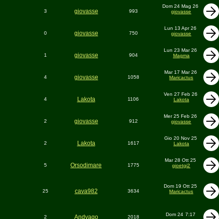
Dom 24 Mag 26
giovasse
3
993
giovasse
Lun 13 Apr 26
giovasse
0
750
giovasse
Lun 23 Mar 26
giovasse
1
904
Magma
Mar 17 Mar 26
giovasse
4
1058
Maricactus
Ven 27 Feb 26
Lakota
4
1106
Lakota
Mer 25 Feb 26
giovasse
2
912
giovasse
Gio 20 Nov 25
Lakota
2
1617
Lakota
Mar 28 Ott 25
Orsodimare
5
1775
gioetgi2
Dom 19 Ott 25
cava982
25
3634
Maricactus
Dom 24
7:17
Andyago
2
2018