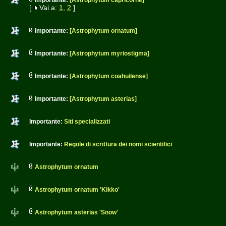
Importante:
[Astrophytum capricorne]
[
Vai a:
1
,
2
]
Importante:
[Astrophytum ornatum]
Importante:
[Astrophytum myriostigma]
Importante:
[Astrophytum coahuilense]
Importante:
[Astrophytum asterias]
Importante:
Siti specializzati
Importante:
Regole di scrittura dei nomi scientifici
Astrophytum ornatum
Astrophytum ornatum 'Kikko'
Astrophytum asterias 'Snow'