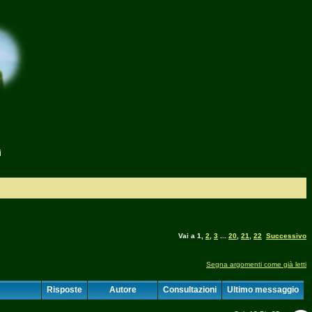
i
Vai a
1
,
2
,
3
...
20
,
21
,
22
Successivo
Segna argomenti come già letti
Risposte
Autore
Consultazioni
Ultimo messaggio