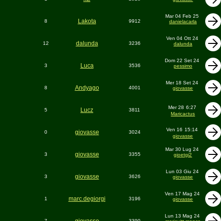
Mar 04 Feb 25
Lakota
8
9912
danielacarla
Ven 04 Ott 24
dalunda
12
3236
dalunda
Dom 22 Set 24
Luca
3
3536
pessimo
Mer 18 Set 24
Andyago
8
4001
giovasse
Mer 28
6:27
Lucz
5
3811
Maricactus
Ven 16
15:14
giovasse
0
3024
giovasse
Mar 30 Lug 24
giovasse
3
3355
gioetgi2
Lun 03 Giu 24
giovasse
3
3626
giovasse
Ven 17 Mag 24
marc.degiorgi
1
3196
giovasse
Lun 13 Mag 24
7
3390