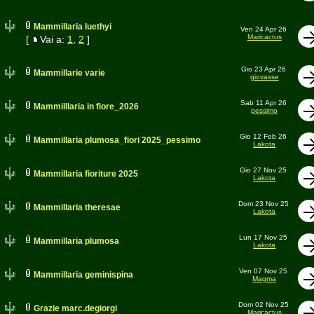
Mammillaria luethyi
Ven 24 Apr 26
Maricactus
[
Vai a:
1
,
2
]
Gio 23 Apr 26
Mammillarie varie
giovasse
Sab 11 Apr 26
Mammilllaria in fiore_2026
pessimo
Gio 12 Feb 26
Mammillaria plumosa_fiori 2025_pessimo
Lakota
Gio 27 Nov 25
Mammillaria fioriture 2025
Lakota
Dom 23 Nov 25
Mammillaria theresae
Lakota
Lun 17 Nov 25
Mammillaria plumosa
Lakota
Ven 07 Nov 25
Mammillaria geminispina
Magma
Dom 02 Nov 25
Grazie marc.degiorgi
Maricactus