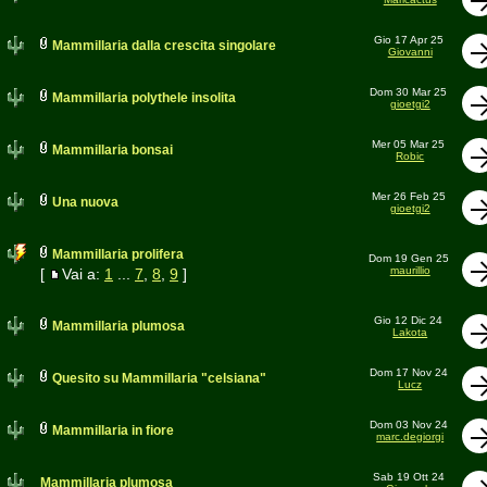
Gio 17 Apr 25
Mammillaria dalla crescita singolare
Giovanni
Dom 30 Mar 25
Mammillaria polythele insolita
gioetgi2
Mer 05 Mar 25
Mammillaria bonsai
Robic
Mer 26 Feb 25
Una nuova
gioetgi2
Mammillaria prolifera
Dom 19 Gen 25
maurillio
[
Vai a:
1
...
7
,
8
,
9
]
Gio 12 Dic 24
Mammillaria plumosa
Lakota
Dom 17 Nov 24
Quesito su Mammillaria "celsiana"
Lucz
Dom 03 Nov 24
Mammillaria in fiore
marc.degiorgi
Sab 19 Ott 24
Mammillaria plumosa