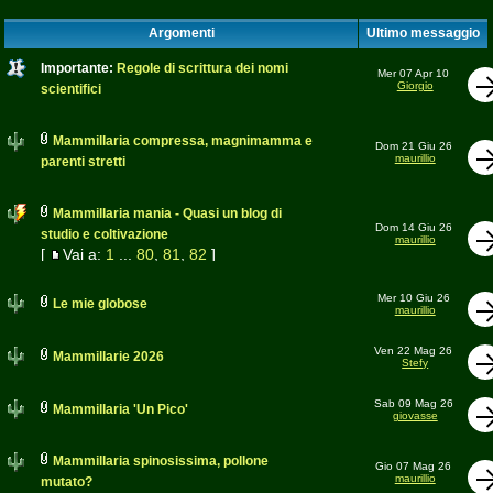
Argomenti
Ultimo messaggio
Importante:
Regole di scrittura dei nomi
Mer 07 Apr 10
Giorgio
scientifici
Mammillaria compressa, magnimamma e
Dom 21 Giu 26
maurillio
parenti stretti
Mammillaria mania - Quasi un blog di
Dom 14 Giu 26
studio e coltivazione
maurillio
[
Vai a:
1
...
80
,
81
,
82
]
Mer 10 Giu 26
Le mie globose
maurillio
Ven 22 Mag 26
Mammillarie 2026
Stefy
Sab 09 Mag 26
Mammillaria 'Un Pico'
giovasse
Mammillaria spinosissima, pollone
Gio 07 Mag 26
maurillio
mutato?