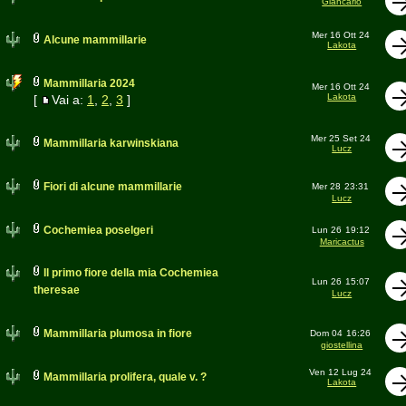
Giancarlo
Mer 16 Ott 24
Alcune mammillarie
Lakota
Mammillaria 2024
Mer 16 Ott 24
Lakota
[
Vai a:
1
,
2
,
3
]
Mer 25 Set 24
Mammillaria karwinskiana
Lucz
Fiori di alcune mammillarie
Mer 28
23:31
Lucz
Cochemiea poselgeri
Lun 26
19:12
Maricactus
Il primo fiore della mia Cochemiea
Lun 26
15:07
theresae
Lucz
Mammillaria plumosa in fiore
Dom 04
16:26
giostellina
Ven 12 Lug 24
Mammillaria prolifera, quale v. ?
Lakota