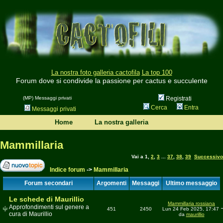
La nostra foto galleria cactofila
La top 100
Forum dove si condivide la passione per cactus e succulente
(MP) Messaggi privati
Registrati
Cerca
Entra
Messaggi privati
Home
La nostra galleria
Mammillaria
Vai a
1
,
2
,
3
...
37
,
38
,
39
Successivo
Indice forum
->
Mammillaria
Forum secondari
Argomenti
Messaggi
Ultimo messaggio
Le schede di Maurillio
Mammillaria rossiana
Approfondimenti sul genere a
451
2450
Lun 24 Feb 2025, 17:47
cura di Maurillio
da
maurillio