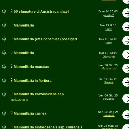
50 sfumature di Ancistracanthae!
Dom 24
20:03
gioetgi2
Mammillaria
Mar 19
8:56
Lucz
Mammillaria (ex Cochemiea) poselgeri
Mer 13
14:18
Lucz
Mammillaria
Mar 12
13:19
Giovanni
Lun 30 Giu 25
Mammillaria matudae
Maricactus
Gio 12 Giu 25
Mammillaria in fioritura
Gianna
Mammillaria karwinskiana ssp.
Ven 06 Giu 25
giovasse
nejapensis
Sab 10 Mag 25
Mammillaria carnea
giovasse
Gio 08 Mag 25
Mammillaria sinforosensis ssp. cobrensis
Maricactus