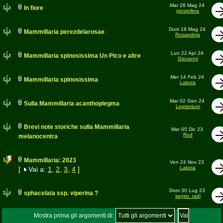
Mar 28 Mag 24
In fiore
giostellina
Dom 19 Mag 24
Mammillaria perezdelarosae
Rosaedela
Lun 22 Apr 24
Mammillaria spinosissima Un Pico e altre
Giovanni
Mer 14 Feb 24
Mammillaria spinosissima
Lakota
Mar 02 Gen 24
Sulla Mammillaria acanthoplegma
Lepismium
Brevi note storiche sulla Mammillaria
Mar 05 Dic 23
Rod
melanocentra
Mammillaria: 2023
Ven 24 Nov 23
Lakota
[
Vai a:
1
,
2
,
3
,
4
]
Dom 30 Lug 23
sphacelata ssp. viperina ?
sergio_radi
Mostra prima gli argomenti di: