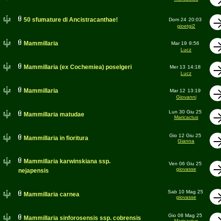
50 sfumature di Ancistracanthae!
Dom 24
20:03
gioetgi2
Mammillaria
Mar 19
8:56
Lucz
Mammillaria (ex Cochemiea) poselgeri
Mer 13
14:18
Lucz
Mammillaria
Mar 12
13:19
Giovanni
Lun 30 Giu 25
Mammillaria matudae
Maricactus
Gio 12 Giu 25
Mammillaria in fioritura
Gianna
Mammillaria karwinskiana ssp.
Ven 06 Giu 25
giovasse
nejapensis
Sab 10 Mag 25
Mammillaria carnea
giovasse
Gio 08 Mag 25
Mammillaria sinforosensis ssp. cobrensis
Maricactus