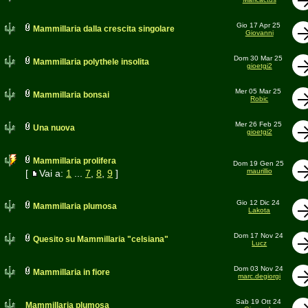
Gio 17 Apr 25
Mammillaria dalla crescita singolare
Giovanni
Dom 30 Mar 25
Mammillaria polythele insolita
gioetgi2
Mer 05 Mar 25
Mammillaria bonsai
Robic
Mer 26 Feb 25
Una nuova
gioetgi2
Mammillaria prolifera
Dom 19 Gen 25
maurillio
[
Vai a:
1
...
7
,
8
,
9
]
Gio 12 Dic 24
Mammillaria plumosa
Lakota
Dom 17 Nov 24
Quesito su Mammillaria "celsiana"
Lucz
Dom 03 Nov 24
Mammillaria in fiore
marc.degiorgi
Sab 19 Ott 24
Mammillaria plumosa