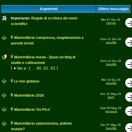
Argomenti
Ultimo messaggio
Importante:
Regole di scrittura dei nomi
Mer 07 Apr 10
Giorgio
scientifici
Mammillaria compressa, magnimamma e
Dom 21 Giu 26
maurillio
parenti stretti
Mammillaria mania - Quasi un blog di
Dom 14 Giu 26
studio e coltivazione
maurillio
[
Vai a:
1
...
80
,
81
,
82
]
Mer 10 Giu 26
Le mie globose
maurillio
Ven 22 Mag 26
Mammillarie 2026
Stefy
Sab 09 Mag 26
Mammillaria 'Un Pico'
giovasse
Mammillaria spinosissima, pollone
Gio 07 Mag 26
maurillio
mutato?