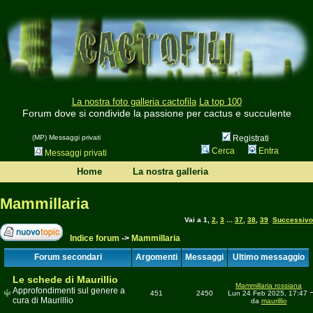
La nostra foto galleria cactofila
La top 100
Forum dove si condivide la passione per cactus e succulente
(MP) Messaggi privati
Registrati
Cerca
Entra
Messaggi privati
Home
La nostra galleria
Mammillaria
Vai a
1
,
2
,
3
...
37
,
38
,
39
Successivo
Indice forum
->
Mammillaria
Forum secondari
Argomenti
Messaggi
Ultimo messaggio
Le schede di Maurillio
Mammillaria rossiana
Approfondimenti sul genere a
451
2450
Lun 24 Feb 2025, 17:47
cura di Maurillio
da
maurillio