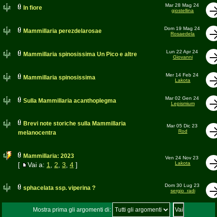
Mar 28 Mag 24
In fiore
giostellina
Dom 19 Mag 24
Mammillaria perezdelarosae
Rosaedela
Lun 22 Apr 24
Mammillaria spinosissima Un Pico e altre
Giovanni
Mer 14 Feb 24
Mammillaria spinosissima
Lakota
Mar 02 Gen 24
Sulla Mammillaria acanthoplegma
Lepismium
Brevi note storiche sulla Mammillaria
Mar 05 Dic 23
Rod
melanocentra
Mammillaria: 2023
Ven 24 Nov 23
Lakota
[
Vai a:
1
,
2
,
3
,
4
]
Dom 30 Lug 23
sphacelata ssp. viperina ?
sergio_radi
Mostra prima gli argomenti di: