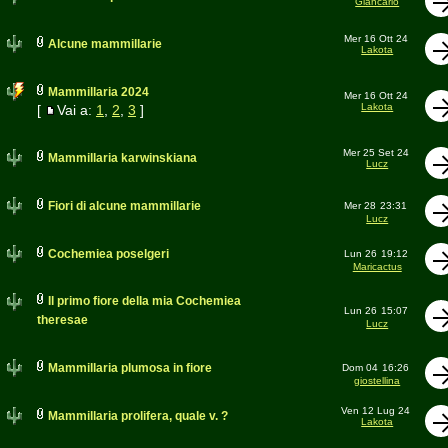
Giancarlo
Mer 16 Ott 24
Alcune mammillarie
Lakota
Mammillaria 2024
Mer 16 Ott 24
Lakota
[
Vai a:
1
,
2
,
3
]
Mer 25 Set 24
Mammillaria karwinskiana
Lucz
Fiori di alcune mammillarie
Mer 28
23:31
Lucz
Cochemiea poselgeri
Lun 26
19:12
Maricactus
Il primo fiore della mia Cochemiea
Lun 26
15:07
theresae
Lucz
Mammillaria plumosa in fiore
Dom 04
16:26
giostellina
Ven 12 Lug 24
Mammillaria prolifera, quale v. ?
Lakota