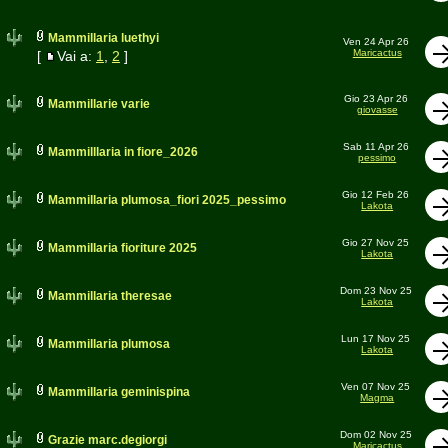
Mammillaria luethyi
Ven 24 Apr 26
Maricactus
[
Vai a:
1
,
2
]
Gio 23 Apr 26
Mammillarie varie
giovasse
Sab 11 Apr 26
Mammilllaria in fiore_2026
pessimo
Gio 12 Feb 26
Mammillaria plumosa_fiori 2025_pessimo
Lakota
Gio 27 Nov 25
Mammillaria fioriture 2025
Lakota
Dom 23 Nov 25
Mammillaria theresae
Lakota
Lun 17 Nov 25
Mammillaria plumosa
Lakota
Ven 07 Nov 25
Mammillaria geminispina
Magma
Dom 02 Nov 25
Grazie marc.degiorgi
Maricactus