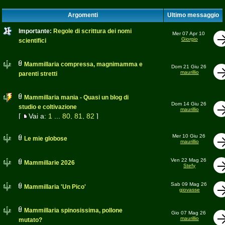
Argomenti
Ultimo messaggio
Importante:
Regole di scrittura dei nomi
Mer 07 Apr 10
Giorgio
scientifici
Mammillaria compressa, magnimamma e
Dom 21 Giu 26
maurillio
parenti stretti
Mammillaria mania - Quasi un blog di
Dom 14 Giu 26
studio e coltivazione
maurillio
[
Vai a:
1
...
80
,
81
,
82
]
Mer 10 Giu 26
Le mie globose
maurillio
Ven 22 Mag 26
Mammillarie 2026
Stefy
Sab 09 Mag 26
Mammillaria 'Un Pico'
giovasse
Mammillaria spinosissima, pollone
Gio 07 Mag 26
maurillio
mutato?