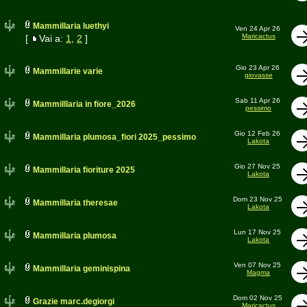
Mammillaria luethyi
Ven 24 Apr 26
Maricactus
[
Vai a:
1
,
2
]
Gio 23 Apr 26
Mammillarie varie
giovasse
Sab 11 Apr 26
Mammilllaria in fiore_2026
pessimo
Gio 12 Feb 26
Mammillaria plumosa_fiori 2025_pessimo
Lakota
Gio 27 Nov 25
Mammillaria fioriture 2025
Lakota
Dom 23 Nov 25
Mammillaria theresae
Lakota
Lun 17 Nov 25
Mammillaria plumosa
Lakota
Ven 07 Nov 25
Mammillaria geminispina
Magma
Dom 02 Nov 25
Grazie marc.degiorgi
Maricactus