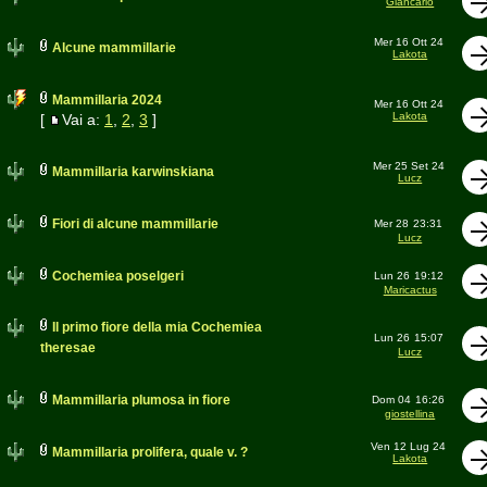
Giancarlo
Mer 16 Ott 24
Alcune mammillarie
Lakota
Mammillaria 2024
Mer 16 Ott 24
Lakota
[
Vai a:
1
,
2
,
3
]
Mer 25 Set 24
Mammillaria karwinskiana
Lucz
Fiori di alcune mammillarie
Mer 28
23:31
Lucz
Cochemiea poselgeri
Lun 26
19:12
Maricactus
Il primo fiore della mia Cochemiea
Lun 26
15:07
theresae
Lucz
Mammillaria plumosa in fiore
Dom 04
16:26
giostellina
Ven 12 Lug 24
Mammillaria prolifera, quale v. ?
Lakota