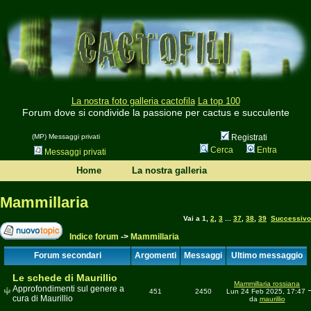
La nostra foto galleria cactofila
La top 100
Forum dove si condivide la passione per cactus e succulente
(MP) Messaggi privati
Registrati
Cerca
Entra
Messaggi privati
Home
La nostra galleria
Mammillaria
Vai a
1
,
2
,
3
...
37
,
38
,
39
Successivo
Indice forum
->
Mammillaria
Forum secondari
Argomenti
Messaggi
Ultimo messaggio
Le schede di Maurillio
Mammillaria rossiana
Approfondimenti sul genere a
451
2450
Lun 24 Feb 2025, 17:47
cura di Maurillio
da
maurillio