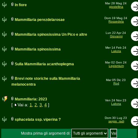
Mar 28 Mag 24
In fiore
giostellina
Dom 19 Mag 24
Mammillaria perezdelarosae
Rosaedela
Lun 22 Apr 24
Mammillaria spinosissima Un Pico e altre
Giovanni
Mer 14 Feb 24
Mammillaria spinosissima
Lakota
Mar 02 Gen 24
Sulla Mammillaria acanthoplegma
Lepismium
Brevi note storiche sulla Mammillaria
Mar 05 Dic 23
Rod
melanocentra
Mammillaria: 2023
Ven 24 Nov 23
Lakota
[
Vai a:
1
,
2
,
3
,
4
]
Dom 30 Lug 23
sphacelata ssp. viperina ?
sergio_radi
Mostra prima gli argomenti di: