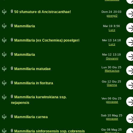
50 sfumature di Ancistracanthae!
Dom 24
20:03
gioetgi2
Mammillaria
Mar 19
8:56
Lucz
Mammillaria (ex Cochemiea) poselgeri
Mer 13
14:18
Lucz
Mammillaria
Mar 12
13:19
Giovanni
Lun 30 Giu 25
Mammillaria matudae
Maricactus
Gio 12 Giu 25
Mammillaria in fioritura
Gianna
Mammillaria karwinskiana ssp.
Ven 06 Giu 25
giovasse
nejapensis
Sab 10 Mag 25
Mammillaria carnea
giovasse
Gio 08 Mag 25
Mammillaria sinforosensis ssp. cobrensis
Maricactus