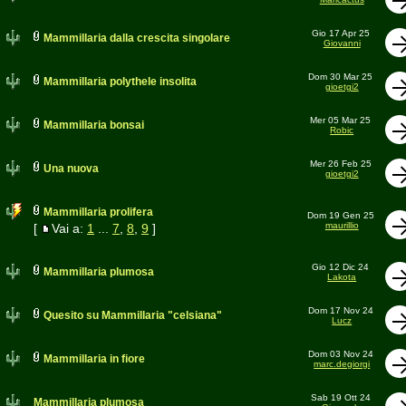
Gio 17 Apr 25
Mammillaria dalla crescita singolare
Giovanni
Dom 30 Mar 25
Mammillaria polythele insolita
gioetgi2
Mer 05 Mar 25
Mammillaria bonsai
Robic
Mer 26 Feb 25
Una nuova
gioetgi2
Mammillaria prolifera
Dom 19 Gen 25
maurillio
[
Vai a:
1
...
7
,
8
,
9
]
Gio 12 Dic 24
Mammillaria plumosa
Lakota
Dom 17 Nov 24
Quesito su Mammillaria "celsiana"
Lucz
Dom 03 Nov 24
Mammillaria in fiore
marc.degiorgi
Sab 19 Ott 24
Mammillaria plumosa