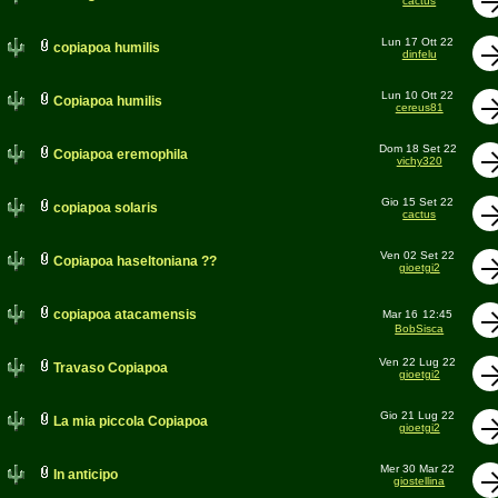
cactus
Lun 17 Ott 22
copiapoa humilis
dinfelu
Lun 10 Ott 22
Copiapoa humilis
cereus81
Dom 18 Set 22
Copiapoa eremophila
vichy320
Gio 15 Set 22
copiapoa solaris
cactus
Ven 02 Set 22
Copiapoa haseltoniana ??
gioetgi2
copiapoa atacamensis
Mar 16
12:45
BobSisca
Ven 22 Lug 22
Travaso Copiapoa
gioetgi2
Gio 21 Lug 22
La mia piccola Copiapoa
gioetgi2
Mer 30 Mar 22
In anticipo
giostellina