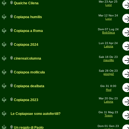
Mer 23 Apr 25
Qualche Cilena
Lucz
Mar 12 Nov 24
Copiapoa humilis
Lucz
Dom 07 Lug 24
Copiapoa a Roma
BobSisca
Lun 22 Apr 24
Copiapoa 2024
Lakota
Sab 16 Dic 23
cinerea/columna
maurillio
Sab 28 Ott 23
Copiapoa mollicula
gioetgi2
Copiapoa dealbata
Gio 31
8:00
Rod
Mar 20 Giu 23
Copiapoa 2023
Lakota
Gio 11 Mag 23
Le Copiapoae sono autofertili?
Toson
Dom 01 Gen 23
Un regalo di Paolo