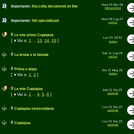
Dom 15 Nov 09
Importante:
Raccolta documenti on line
Africanmind
Dom 08 Lug 07
Importante:
Siti specializzati
cactus
Le mie prime Copiapoa
Lun 03
19:32
[
Vai a:
1
...
13
,
14
,
15
]
giulius
Sab 11 Lug 26
La bruna e la bionda
cactus
Prima e dopo
Gio 21 Mag 26
giulius
[
Vai a:
1
,
2
]
Le mie Copiapoa
Sab 11 Ott 25
gioetgi2
[
Vai a:
1
...
4
,
5
,
6
]
Lun 01 Set 25
Copiapoa esmeraldana
gioetgi2
Lun 01 Set 25
Copiapoa
gioetgi2