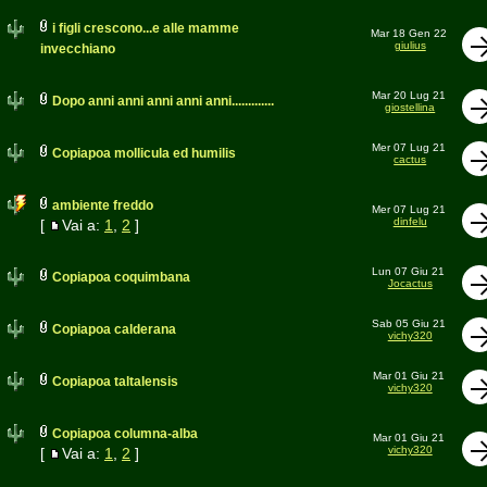
i figli crescono...e alle mamme
Mar 18 Gen 22
giulius
invecchiano
Mar 20 Lug 21
Dopo anni anni anni anni anni.............
giostellina
Mer 07 Lug 21
Copiapoa mollicula ed humilis
cactus
ambiente freddo
Mer 07 Lug 21
dinfelu
[
Vai a:
1
,
2
]
Lun 07 Giu 21
Copiapoa coquimbana
Jocactus
Sab 05 Giu 21
Copiapoa calderana
vichy320
Mar 01 Giu 21
Copiapoa taltalensis
vichy320
Copiapoa columna-alba
Mar 01 Giu 21
vichy320
[
Vai a:
1
,
2
]