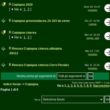
Copiapoa 2020
Dom 30
15:47
[
Vai a:
1
,
2
]
pessimo
Copiapoa griseoviolacea JA 203 da seme
Gio 27
11:08
Lakota
Copiapoa cinerea
Mer 12
10:26
[
Vai a:
1
,
2
]
sergio_radi
Rinvaso Copiapoa cinerea albispina
Mer 12
7:32
JN312
pessimo
Rinvaso Copiapoa cinerea Cerro Perales
Mar 11
11:34
pessimo
Mostra prima gli argomenti di:
Tutti i fusi orari sono GMT + 1 ora
Indice forum
->
Copiapoa
Vai a
1
,
2
,
3
,
4
,
5
,
6
,
7
,
8
,
9
Successivo
Pagina
1
di
9
Vai a: