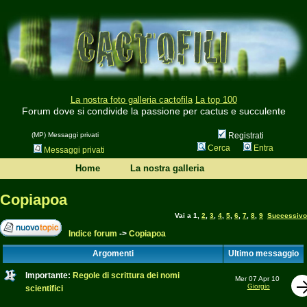
La nostra foto galleria cactofila
La top 100
Forum dove si condivide la passione per cactus e succulente
(MP) Messaggi privati
Registrati
Cerca
Entra
Messaggi privati
Home
La nostra galleria
Copiapoa
Vai a
1
,
2
,
3
,
4
,
5
,
6
,
7
,
8
,
9
Successivo
Indice forum
->
Copiapoa
Argomenti
Ultimo messaggio
Importante:
Regole di scrittura dei nomi
Mer 07 Apr 10
Giorgio
scientifici