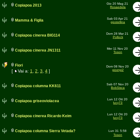
Gio 20 Mag 21
Copiapoa 2013
Rosaedela
Sab 03 Apr 21
Mamma & Figlia
giostellina
Dom 28 Mar 21
Copiapoa cinerea BIG114
Pollock
Mer 11 Nov 20
Copiapoa cinerea JN1311
Toson
Fiori
Dom 08 Nov 20
gioetgi2
[
Vai a:
1
,
2
,
3
,
4
]
Sab 07 Nov 20
Copiapoa columna KK611
BobSisca
Lun 12 Ott 20
Copiapoa griseoviolacea
lucy73
Lun 12 Ott 20
Copiapoa cinerea Ricardo Keim
lucy73
Copiapoa columna Sierra Vetada?
Lun 31
5:58
Toson