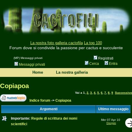
La nostra foto galleria cactofila
La top 100
Forum dove si condivide la passione per cactus e succulente
(MP) Messaggi privati
Registrati
Cerca
Entra
Messaggi privati
Home
La nostra galleria
Copiapoa
Vai a
1
,
2
,
3
,
4
,
5
,
6
,
7
,
8
,
9
Successivo
Indice forum
->
Copiapoa
Argomenti
Ultimo messaggio
Importante:
Regole di scrittura dei nomi
Mer 07 Apr 10
Giorgio
scientifici