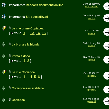
Dom 15 Nov 09
Importante:
Raccolta documenti on line
Africanmind
Dom 08 Lug 07
Importante:
Siti specializzati
cactus
Le mie prime Copiapoa
Ven 07
22:02
[
Vai a:
1
...
13
,
14
,
15
]
cactus
Sab 11 Lug 26
La bruna e la bionda
cactus
Prima e dopo
Gio 21 Mag 26
giulius
[
Vai a:
1
,
2
]
Le mie Copiapoa
Sab 11 Ott 25
gioetgi2
[
Vai a:
1
...
4
,
5
,
6
]
Lun 01 Set 25
Copiapoa esmeraldana
gioetgi2
Lun 01 Set 25
Copiapoa
gioetgi2