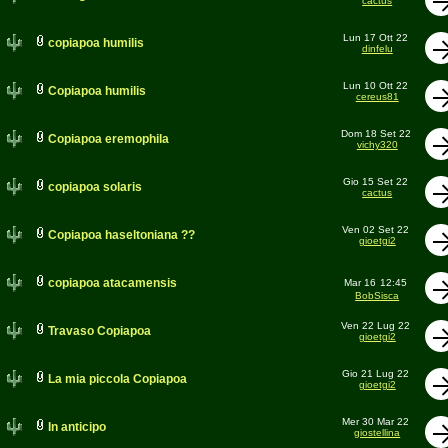
cactus
Lun 17 Ott 22
copiapoa humilis
dinfelu
Lun 10 Ott 22
Copiapoa humilis
cereus81
Dom 18 Set 22
Copiapoa eremophila
vichy320
Gio 15 Set 22
copiapoa solaris
cactus
Ven 02 Set 22
Copiapoa haseltoniana ??
gioetgi2
copiapoa atacamensis
Mar 16
12:45
BobSisca
Ven 22 Lug 22
Travaso Copiapoa
gioetgi2
Gio 21 Lug 22
La mia piccola Copiapoa
gioetgi2
Mer 30 Mar 22
In anticipo
giostellina