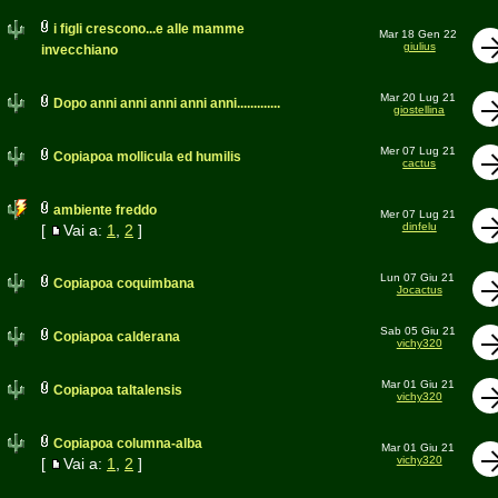
i figli crescono...e alle mamme
Mar 18 Gen 22
giulius
invecchiano
Mar 20 Lug 21
Dopo anni anni anni anni anni.............
giostellina
Mer 07 Lug 21
Copiapoa mollicula ed humilis
cactus
ambiente freddo
Mer 07 Lug 21
dinfelu
[
Vai a:
1
,
2
]
Lun 07 Giu 21
Copiapoa coquimbana
Jocactus
Sab 05 Giu 21
Copiapoa calderana
vichy320
Mar 01 Giu 21
Copiapoa taltalensis
vichy320
Copiapoa columna-alba
Mar 01 Giu 21
vichy320
[
Vai a:
1
,
2
]