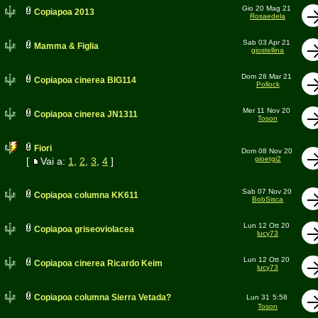
Gio 20 Mag 21
Copiapoa 2013
Rosaedela
Sab 03 Apr 21
Mamma & Figlia
giostellina
Dom 28 Mar 21
Copiapoa cinerea BIG114
Pollock
Mer 11 Nov 20
Copiapoa cinerea JN1311
Toson
Fiori
Dom 08 Nov 20
gioetgi2
[
Vai a:
1
,
2
,
3
,
4
]
Sab 07 Nov 20
Copiapoa columna KK611
BobSisca
Lun 12 Ott 20
Copiapoa griseoviolacea
lucy73
Lun 12 Ott 20
Copiapoa cinerea Ricardo Keim
lucy73
Copiapoa columna Sierra Vetada?
Lun 31
5:58
Toson