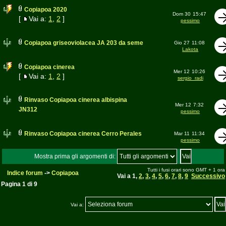
Copiapoa 2020
Dom 30
15:47
[
Vai a:
1
,
2
]
pessimo
Copiapoa griseoviolacea JA 203 da seme
Gio 27
11:08
Lakota
Copiapoa cinerea
Mer 12
10:26
[
Vai a:
1
,
2
]
sergio_radi
Rinvaso Copiapoa cinerea albispina
Mer 12
7:32
JN312
pessimo
Rinvaso Copiapoa cinerea Cerro Perales
Mar 11
11:34
pessimo
Mostra prima gli argomenti di:
Tutti i fusi orari sono GMT + 1 ora
Indice forum
->
Copiapoa
Vai a
1
,
2
,
3
,
4
,
5
,
6
,
7
,
8
,
9
Successivo
Pagina
1
di
9
Vai a: