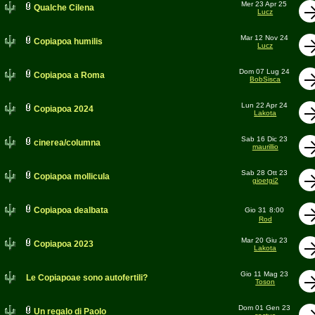
Mer 23 Apr 25
Qualche Cilena
Lucz
Mar 12 Nov 24
Copiapoa humilis
Lucz
Dom 07 Lug 24
Copiapoa a Roma
BobSisca
Lun 22 Apr 24
Copiapoa 2024
Lakota
Sab 16 Dic 23
cinerea/columna
maurillio
Sab 28 Ott 23
Copiapoa mollicula
gioetgi2
Copiapoa dealbata
Gio 31
8:00
Rod
Mar 20 Giu 23
Copiapoa 2023
Lakota
Gio 11 Mag 23
Le Copiapoae sono autofertili?
Toson
Dom 01 Gen 23
Un regalo di Paolo