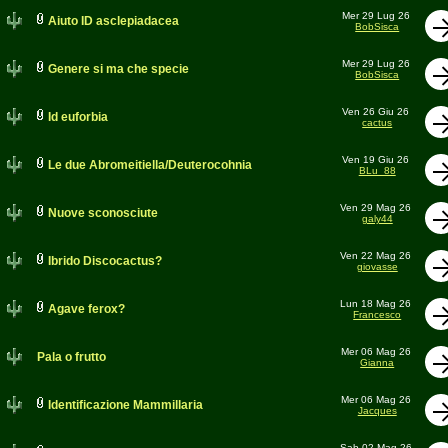
Mer 29 Lug 26
Aiuto ID asclepiadacea
BobSisca
Mer 29 Lug 26
Genere si ma che specie
BobSisca
Ven 26 Giu 26
Id euforbia
cactus
Ven 19 Giu 26
Le due Abromeitiella/Deuterocohnia
BLu_88
Ven 29 Mag 26
Nuove sconosciute
galy44
Ven 22 Mag 26
Ibrido Discocactus?
giovasse
Lun 18 Mag 26
Agave ferox?
Francesco
Mer 06 Mag 26
Pala o frutto
Gianna
Mer 06 Mag 26
Identificazione Mammillaria
Jacques
Sab 02 Mag 26