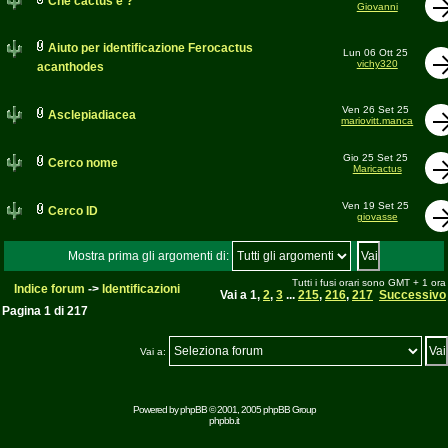
Che cactus è ?
Giovanni
Aiuto per identificazione Ferocactus
Lun 06 Ott 25
vichy320
acanthodes
Ven 26 Set 25
Asclepiadiacea
mariovitt.manca
Gio 25 Set 25
Cerco nome
Maricactus
Ven 19 Set 25
Cerco ID
giovasse
Mostra prima gli argomenti di:
Tutti i fusi orari sono GMT + 1 ora
Indice forum
->
Identificazioni
Vai a
1
,
2
,
3
...
215
,
216
,
217
Successivo
Pagina
1
di
217
Vai a:
Powered by
phpBB
© 2001, 2005 phpBB Group
phpbb.it