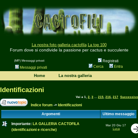
La nostra foto galleria cactofila
La top 100
Forum dove si condivide la passione per cactus e succulente
(MP) Messaggi privati
Registrati
Cerca
Entra
Messaggi privati
Home
La nostra galleria
Identificazioni
Vai a
1
,
2
,
3
...
215
,
216
,
217
Successivo
Indice forum
->
Identificazioni
Argomenti
Ultimo messaggio
Importante:
LA GALLERIA CACTOFILA
Mar 20 Giu 17
Luca
(identificazioni e ricerche)