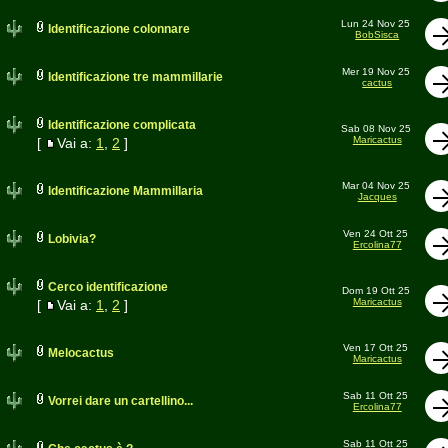
Lun 24 Nov 25
Identificazione colonnare
BobSisca
Mer 19 Nov 25
Identificazione tre mammillarie
cactus
Identificazione complicata
Sab 08 Nov 25
Maricactus
[
Vai a:
1
,
2
]
Mar 04 Nov 25
Identificazione Mammillaria
Jacques
Ven 24 Ott 25
Lobivia?
Ercolina77
Cerco identificazione
Dom 19 Ott 25
Maricactus
[
Vai a:
1
,
2
]
Ven 17 Ott 25
Melocactus
Maricactus
Sab 11 Ott 25
Vorrei dare un cartellino...
Ercolina77
Sab 11 Ott 25