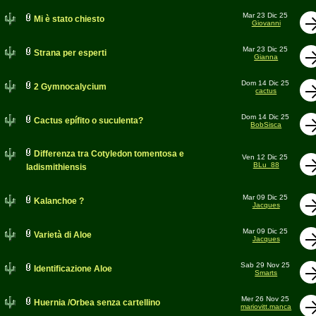
Mar 23 Dic 25
Mi è stato chiesto
Giovanni
Mar 23 Dic 25
Strana per esperti
Gianna
Dom 14 Dic 25
2 Gymnocalycium
cactus
Dom 14 Dic 25
Cactus epífito o suculenta?
BobSisca
Differenza tra Cotyledon tomentosa e
Ven 12 Dic 25
BLu_88
ladismithiensis
Mar 09 Dic 25
Kalanchoe ?
Jacques
Mar 09 Dic 25
Varietà di Aloe
Jacques
Sab 29 Nov 25
Identificazione Aloe
Smarts
Mer 26 Nov 25
Huernia /Orbea senza cartellino
mariovitt.manca