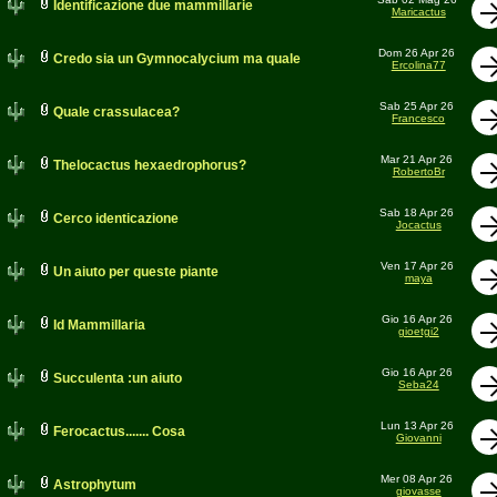
Identificazione due mammillarie
Maricactus
Dom 26 Apr 26
Credo sia un Gymnocalycium ma quale
Ercolina77
Sab 25 Apr 26
Quale crassulacea?
Francesco
Mar 21 Apr 26
Thelocactus hexaedrophorus?
RobertoBr
Sab 18 Apr 26
Cerco identicazione
Jocactus
Ven 17 Apr 26
Un aiuto per queste piante
maya
Gio 16 Apr 26
Id Mammillaria
gioetgi2
Gio 16 Apr 26
Succulenta :un aiuto
Seba24
Lun 13 Apr 26
Ferocactus....... Cosa
Giovanni
Mer 08 Apr 26
Astrophytum
giovasse