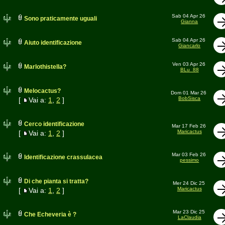
Sab 04 Apr 26
Sono praticamente uguali
Gianna
Sab 04 Apr 26
Aiuto identificazione
Giancarlo
Ven 03 Apr 26
Marlothistella?
BLu_88
Melocactus?
Dom 01 Mar 26
BobSisca
[
Vai a:
1
,
2
]
Cerco identificazione
Mar 17 Feb 26
Maricactus
[
Vai a:
1
,
2
]
Mar 03 Feb 26
Identificazione crassulacea
pessimo
Di che pianta si tratta?
Mer 24 Dic 25
Maricactus
[
Vai a:
1
,
2
]
Mar 23 Dic 25
Che Echeveria è ?
LaClaudia