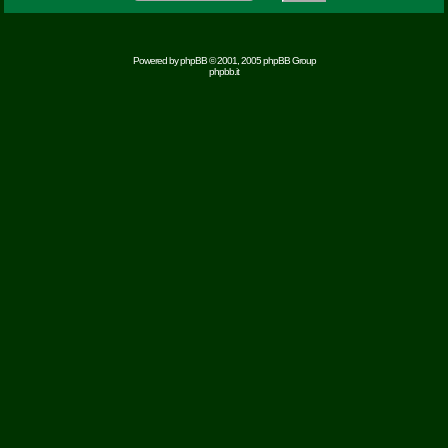
Powered by
phpBB
© 2001, 2005 phpBB Group
phpbb.it