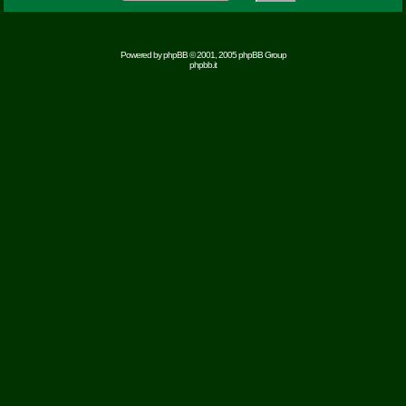
Powered by
phpBB
© 2001, 2005 phpBB Group
phpbb.it