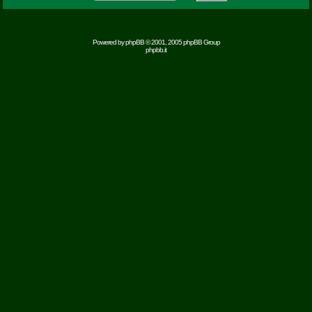
Powered by
phpBB
© 2001, 2005 phpBB Group
phpbb.it