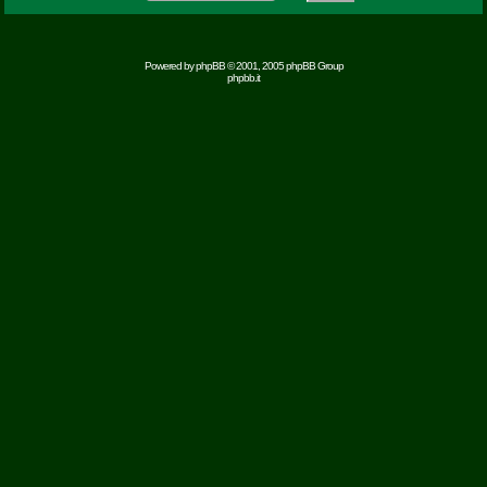
Powered by
phpBB
© 2001, 2005 phpBB Group
phpbb.it