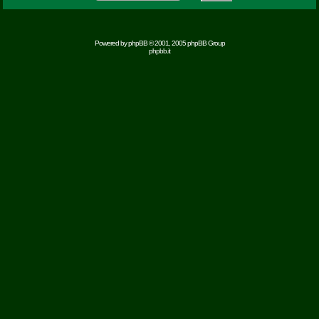
Powered by
phpBB
© 2001, 2005 phpBB Group
phpbb.it