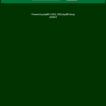
Powered by
phpBB
© 2001, 2005 phpBB Group
phpbb.it