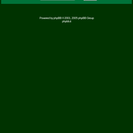
Powered by
phpBB
© 2001, 2005 phpBB Group
phpbb.it