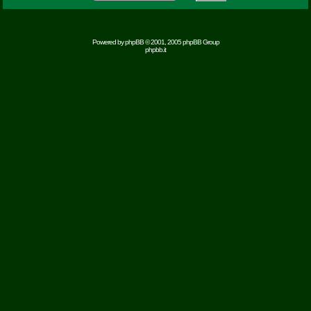
Powered by
phpBB
© 2001, 2005 phpBB Group
phpbb.it