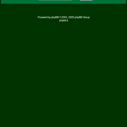
Powered by
phpBB
© 2001, 2005 phpBB Group
phpbb.it