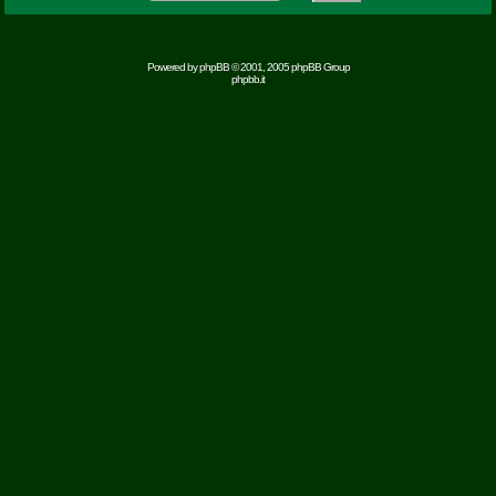
Powered by
phpBB
© 2001, 2005 phpBB Group
phpbb.it