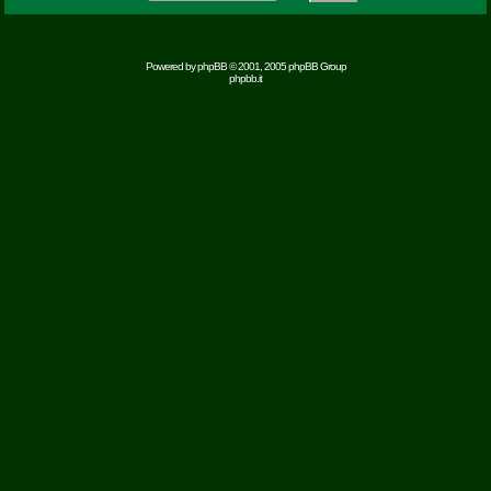
Powered by
phpBB
© 2001, 2005 phpBB Group
phpbb.it