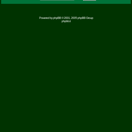
Powered by
phpBB
© 2001, 2005 phpBB Group
phpbb.it