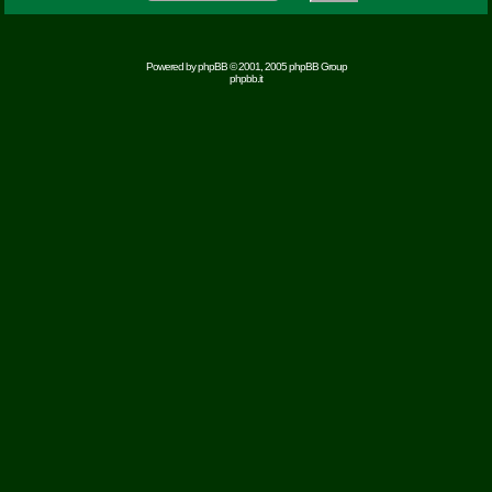
Powered by
phpBB
© 2001, 2005 phpBB Group
phpbb.it