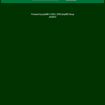
Powered by
phpBB
© 2001, 2005 phpBB Group
phpbb.it