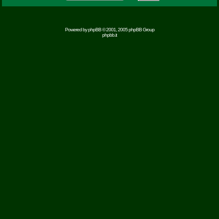
Powered by
phpBB
© 2001, 2005 phpBB Group
phpbb.it