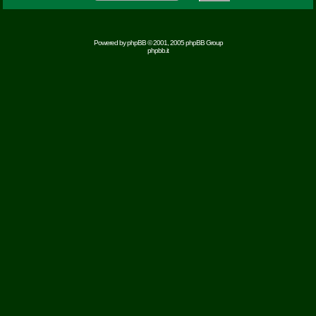
Powered by
phpBB
© 2001, 2005 phpBB Group
phpbb.it