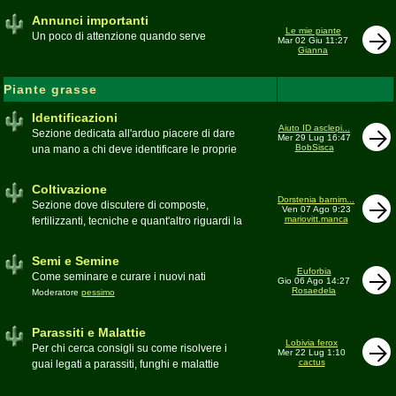
Annunci importanti
Le mie piante
Un poco di attenzione quando serve
Mar 02 Giu 11:27
Gianna
Piante grasse
Identificazioni
Aiuto ID asclepi...
Sezione dedicata all'arduo piacere di dare
Mer 29 Lug 16:47
BobSisca
una mano a chi deve identificare le proprie
piante grasse
Moderatore
Gianna
Coltivazione
Dorstenia barnim...
Sezione dove discutere di composte,
Ven 07 Ago 9:23
mariovitt.manca
fertilizzanti, tecniche e quant'altro riguardi la
coltivazione
Schede di coltivazione A-Z
Moderatore
Luca
Semi e Semine
Euforbia
Come seminare e curare i nuovi nati
Gio 06 Ago 14:27
Rosaedela
Moderatore
pessimo
Parassiti e Malattie
Lobivia ferox
Per chi cerca consigli su come risolvere i
Mer 22 Lug 1:10
cactus
guai legati a parassiti, funghi e malattie
delle piante
Moderatore
beppe58