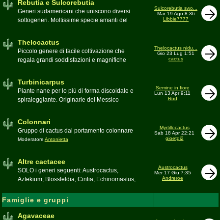
Rebutia e Sulcorebutia
Canada. Caratteristiche le temute spine
Sulcorebutia swo...
Generi sudamericani che uniscono diversi
Mar 19 Ago 8:36
setolose (glochidi), i fiori brillanti e frutti
Libbie7777
sottogeneri. Moltissime specie amanti del
carnosi spesso commestibili
freddo e di terricci tendenzialmente acidi
Moderatore
pessimo
Moderatore
Antonietta
Thelocactus
Thelocactus nidu...
Piccolo genere di facile coltivazione che
Gio 23 Lug 1:51
cactus
regala grandi soddisfazioni e magnifiche
fioriture
Moderatore
Luca
Turbinicarpus
Semine in fiore
Piante nane per lo più di forma discoidale e
Lun 13 Apr 9:11
Rod
spiraleggiante. Originarie del Messico
Moderatore
Luca
Colonnari
Myrtillocactus
Gruppo di cactus dal portamento colonnare
Sab 18 Apr 22:21
gioetgi2
Moderatore
Antonietta
Altre cactacee
Austrocactus
SOLO i generi seguenti: Austrocactus,
Mer 17 Giu 7:35
Andreroe
Aztekium, Blossfeldia, Cintia, Echinomastus,
Encephalocarpus, Epithelantha,
Geohintonia, Obregonia, Oroya,
Famiglie e gruppi
Ortegocactus, Pediocactus, Pelecyphora,
Pereskia, Sclerocactus, Strombocactus ,
Agavaceae