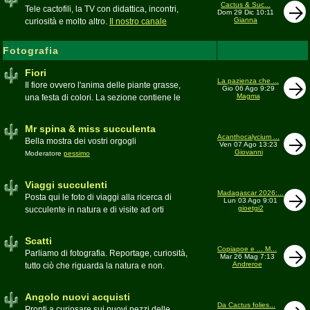
inesattezze, idee e altro inerenti l'argomento
Cactus & Suc...
Tele cactofili, la TV con didattica, incontri,
Dom 29 Dic 10:11
Gianna
curiosità e molto altro.
Il nostro canale
YouTube
Fotografia
Fiori
La pazienza che ...
Il fiore ovvero l'anima delle piante grasse,
Gio 06 Ago 9:29
Magma
una festa di colori. La sezione contiene le
foto di piante succulente in fiore
Mr spina & miss succulenta
Acanthocalycium ...
Bella mostra dei vostri orgogli
Ven 07 Ago 13:23
Giovanni
Moderatore
pessimo
Viaggi succulenti
Madagascar 2026:...
Posta qui le foto di viaggi alla ricerca di
Lun 03 Ago 9:01
gioetgi2
succulente in natura e di visite ad orti
botanici e collezioni private
Moderatore
Gianna
Scatti
Copiapoe e ... M...
Parliamo di fotografia. Reportage, curiosità,
Mar 26 Mag 7:13
Andreroe
tutto ciò che riguarda la natura e non.
Pubblicate qui i vostri scatti
Moderatore
pessimo
Angolo nuovi acquisti
Da Cactus folies...
Pronti a curiosare sui nuovi pezzi delle