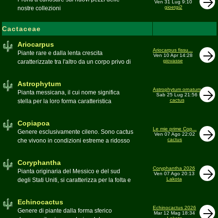
Ven 31 Lug 9:10
gioetgi2
nostre collezioni
Cactaceae
Ariocarpus
Ariocarpus fissu...
Piante rare e dalla lenta crescita
Ven 10 Apr 14:28
giovasse
caratterizzate tra l'altro da un corpo privo di
spine e da una robusta radice fittonante. Le
specie appartenenti al genere sono tutte ad
Astrophytum
alto rischio di scomparsa in habitat. Amanti
Astrophytum ornatum
Pianta messicana, il cui nome significa
Sab 25 Lug 21:56
di terricci calcarei e ben drenati
cactus
stella per la loro forma caratteristica
Moderatore
Luca
Moderatore
Luca
Copiapoa
Le mie prime Cop...
Genere esclusivamente cileno. Sono cactus
Ven 07 Ago 22:02
cactus
che vivono in condizioni estreme a ridosso
del deserto di Atacama, uno dei più aridi del
mondo
Coryphantha
Moderatore
Luca
Coryphantha 2026
Pianta originaria del Messico e del sud
Ven 07 Ago 20:13
Lakota
degli Stati Uniti, si caratterizza per la folta e
robusta spinagione e i grandi fiori. Il suo
nome deriva dal greco koryphé (apice)e da
Echinocactus
ànthos (fiore) per via dei suoi fiori che
Echinocactus 2026
Genere di piante dalla forma sferico
Mar 12 Mag 18:34
spuntano sulla cima della pianta