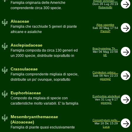
Agave victoriae-...
Toumeya, Uebelmannia, Yavia. Sottotribù:
Famiglia originaria delle Americhe
Dom 26 Lug 20:19
Hylocereinae (Aporocactus, Epiphyllum,
RobertoBr
comprendente circa 300 specie.
ecc.). Tribù Rhipsalideae (Rhipsalis,
Caratteristiche le lunghe foglie acute
Lepismium, ecc.)
spesso terminanti con una spina. 9
Aloaceae
generi:Agave, Beschorneria, Furcraea,
Aloe vaombe
Famiglia che racchiude 5 generi di piante
Sab 30 Mag 17:54
Hesperaloë, Littaea, Manfreda, Polianthes,
PietroP
africane e asiatiche
Prochnyanthes, Yucca
Asclepiadaceae
Brachystelma Th...
Famiglia composta da circa 130 generi ed
Mer 06 Mag 10:58
kE
un 2000 specie, distribuite soprattutto in
Africa. Comprende piante a succulenza di
fusto ed altre con caudice
Crassulaceae
Cotyledon orbicu...
Famiglia comprendente migliaia di specie,
Sab 08 Nov 22:23
gioetgi2
distribuite un po' ovunque, soprattutto
nell'emisfero boreale
Euphorbiaceae
Euphorbia abdelkuri
Composto da migliaia di specie con
Ven 31 Lug 9:17
gioetgi2
caratteristiche molto variabili. E' la famiglia
più estesa anche in termini di
colonizzazione; in habitat sono presenti
Mesembryanthemaceae
popolazioni anche nel nostro paese
Conophytum pellu...
(Aizoaceae)
Mar 16 Dic 15:29
Moderatore
beppe58
Luca
Famiglia di piante quasi esclusivamente