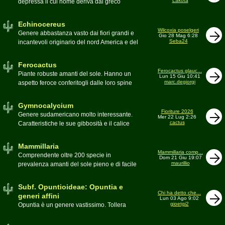
Lakota
depressa il cui nome deriva dal greco
Moderatore
Luca
Echinos ovvero porcospino per la sommaria
somiglianza. Insieme a Ferocactus sono
Echinocereus
denominati cactus barile per il loro notevole
Wilcoxia poselgeri
Genere abbastanza vasto dai fiori grandi e
Gio 28 Mag 6:28
volume, forma e disposizione
Seba24
incantevoli originario del nord America e del
Moderatore
pessimo
Messico
Moderatore
Antonietta
Ferocactus
Ferocactus glauc...
Piante robuste amanti del sole. Hanno un
Lun 15 Giu 10:41
marc.degiorgi
aspetto feroce conferitogli dalle loro spine
dure e acute come lame
Moderatore
Antonietta
Gymnocalycium
Fioriture 2026
Genere sudamericano molto interessante.
Mer 22 Lug 2:26
cactus
Caratteristiche le sue gibbosità e il calice
glabro
Moderatore
Gianna
Mammillaria
Mammillaria comp...
Comprendente oltre 200 specie in
Dom 21 Giu 19:07
maurillio
prevalenza amanti del sole pieno e di facile
coltivazione.
Schede A-Z
Moderatore
maurillio
Subf. Opuntioideae: Opuntia e
Chi ha detto che...
generi affini
Lun 03 Ago 9:02
gioetgi2
Opuntia è un genere vastissimo. Tollera
qualsiasi tipo di clima, tanto da spingersi a
colonizzare anche terre freddissime come il