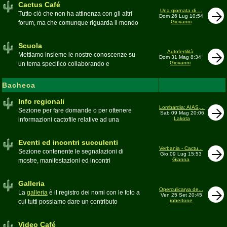
Cactus Café
Una giornata di ...
Tutto ciò che non ha attinenza con gli altri
Dom 26 Lug 10:54
Giovanni
forum, ma che comunque riguarda il mondo
delle grasse. Discussioni, dubbi,
esperienze, viaggi e altro
Scuola
Moderatore
pessimo
Autofertilità
Mettiamo insieme le nostre conoscenze su
Dom 31 Mag 8:34
Giovanni
un tema specifico collaborando e
ricercando. Consultate qui il
Glossario
cactofilo
Bacheca
Moderatore
beppe58
Info regionali
Lombardia: AIAS,...
Sezione per fare domande o per ottenere
Sab 09 Mag 20:06
Lakota
informazioni cactofile relative ad una
specifica area geografica
Moderatore
Gianna
Eventi ed incontri succulenti
Verbania - Cactu...
Sezione contenente le segnalazioni di
Gio 09 Lug 15:53
Gianna
mostre, manifestazioni ed incontri
succulenti, ed i relativi resoconti fotografici
Moderatore
Gianna
Galleria
Operculicarya de...
La
galleria
è il registro dei nomi con le foto a
Ven 25 Set 20:45
robertone
cui tutti possiamo dare un contributo
condividendo le nostre piante. In questo
spazio discutiamo SOLO di errori,
Video Café