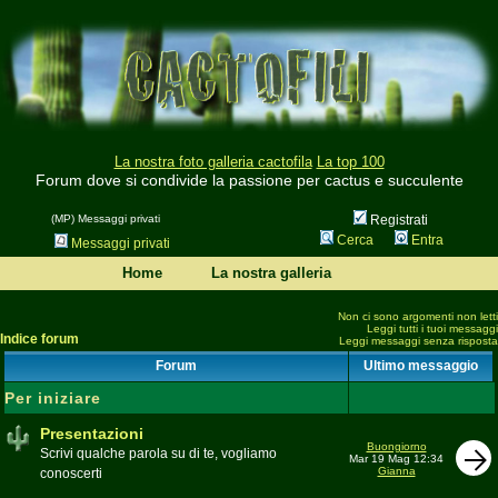
La nostra foto galleria cactofila
La top 100
Forum dove si condivide la passione per cactus e succulente
(MP) Messaggi privati
Registrati
Cerca
Entra
Messaggi privati
Home
La nostra galleria
Non ci sono argomenti non letti
Leggi tutti i tuoi messaggi
Indice forum
Leggi messaggi senza risposta
Forum
Ultimo messaggio
Per iniziare
Presentazioni
Buongiorno
Scrivi qualche parola su di te, vogliamo
Mar 19 Mag 12:34
Gianna
conoscerti
Moderatore
beppe58