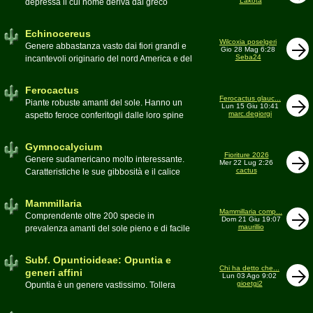
Lakota
depressa il cui nome deriva dal greco
Moderatore
Luca
Echinos ovvero porcospino per la sommaria
somiglianza. Insieme a Ferocactus sono
Echinocereus
denominati cactus barile per il loro notevole
Wilcoxia poselgeri
Genere abbastanza vasto dai fiori grandi e
Gio 28 Mag 6:28
volume, forma e disposizione
Seba24
incantevoli originario del nord America e del
Moderatore
pessimo
Messico
Moderatore
Antonietta
Ferocactus
Ferocactus glauc...
Piante robuste amanti del sole. Hanno un
Lun 15 Giu 10:41
marc.degiorgi
aspetto feroce conferitogli dalle loro spine
dure e acute come lame
Moderatore
Antonietta
Gymnocalycium
Fioriture 2026
Genere sudamericano molto interessante.
Mer 22 Lug 2:26
cactus
Caratteristiche le sue gibbosità e il calice
glabro
Moderatore
Gianna
Mammillaria
Mammillaria comp...
Comprendente oltre 200 specie in
Dom 21 Giu 19:07
maurillio
prevalenza amanti del sole pieno e di facile
coltivazione.
Schede A-Z
Moderatore
maurillio
Subf. Opuntioideae: Opuntia e
Chi ha detto che...
generi affini
Lun 03 Ago 9:02
gioetgi2
Opuntia è un genere vastissimo. Tollera
qualsiasi tipo di clima, tanto da spingersi a
colonizzare anche terre freddissime come il