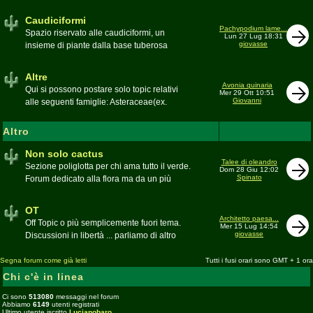
sudafricane. Caratteristica è l'apertura dei
fiori a mezzo dì per buona parte delle
Caudiciformi
appartenenti alla famiglia
Pachypodium lame...
Spazio riservato alle caudiciformi, un
Lun 27 Lug 18:31
giovasse
insieme di piante dalla base tuberosa
Moderatore
Gianna
Altre
Avonia quinaria
Qui si possono postare solo topic relativi
Mer 29 Ott 10:51
Giovanni
alle seguenti famiglie: Asteraceae(ex.
Compositae) gen. Senecio ed Othonna;
Didiereaceae; Dracaenaceae gen.
Altro
Sansevieria; Lamiaceae (ex. Labiatae) gen.
Coleus e Plectranthus; Peperomiaceae gen.
Non solo cactus
Talee di oleandro
Peperomia (solo specie succulente);
Sezione poliglotta per chi ama tutto il verde.
Dom 28 Giu 12:02
Geraniaceae gen. Pelargonium, Monsonia
Spinato
Forum dedicato alla flora ma da un più
e Sarcocaulon; Portulacaceae gen.
ampio punto di vista
Anacampseros, Avonia, Ceraria, Portulaca,
Moderatore
beppe58
OT
Talinum, Portulacaria
Architetto paesa...
Off Topic o più semplicemente fuori tema.
Mer 15 Lug 14:54
giovasse
Discussioni in libertà ... parliamo di altro
Moderatore
beppe58
Segna forum come già letti
Tutti i fusi orari sono GMT + 1 ora
Chi c'è in linea
Ci sono
513080
messaggi nel forum
Abbiamo
6149
utenti registrati
Ultimo utente iscritto
Lucianobaro