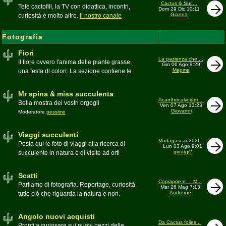
inesattezze, idee e altro inerenti l'argomento
Cactus & Suc...
Tele cactofili, la TV con didattica, incontri,
Dom 29 Dic 10:11
Gianna
curiosità e molto altro.
Il nostro canale
YouTube
Fotografia
Fiori
La pazienza che ...
Il fiore ovvero l'anima delle piante grasse,
Gio 06 Ago 9:29
Magma
una festa di colori. La sezione contiene le
foto di piante succulente in fiore
Mr spina & miss succulenta
Acanthocalycium ...
Bella mostra dei vostri orgogli
Ven 07 Ago 13:23
Giovanni
Moderatore
pessimo
Viaggi succulenti
Madagascar 2026:...
Posta qui le foto di viaggi alla ricerca di
Lun 03 Ago 9:01
gioetgi2
succulente in natura e di visite ad orti
botanici e collezioni private
Moderatore
Gianna
Scatti
Copiapoe e ... M...
Parliamo di fotografia. Reportage, curiosità,
Mar 26 Mag 7:13
Andreroe
tutto ciò che riguarda la natura e non.
Pubblicate qui i vostri scatti
Moderatore
pessimo
Angolo nuovi acquisti
Da Cactus folies...
Pronti a curiosare sui nuovi pezzi delle