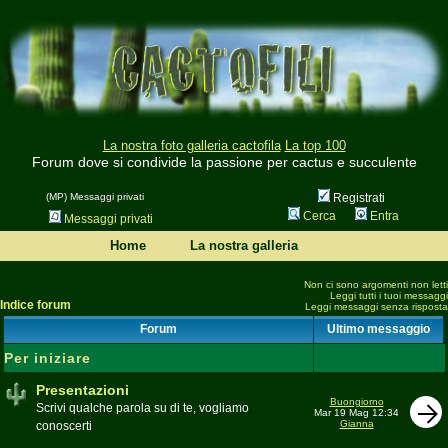
La nostra foto galleria cactofila
La top 100
Forum dove si condivide la passione per cactus e succulente
(MP) Messaggi privati
Registrati
Cerca
Entra
Messaggi privati
Home
La nostra galleria
Non ci sono argomenti non letti
Leggi tutti i tuoi messaggi
Indice forum
Leggi messaggi senza risposta
Forum
Ultimo messaggio
Per iniziare
Presentazioni
Buongiorno
Scrivi qualche parola su di te, vogliamo
Mar 19 Mag 12:34
Gianna
conoscerti
Moderatore
beppe58