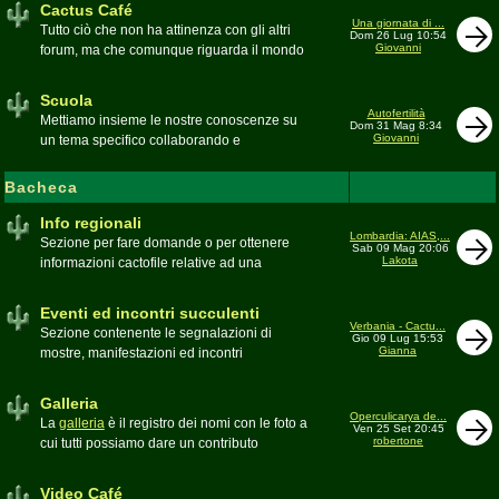
Cactus Café
Una giornata di ...
Tutto ciò che non ha attinenza con gli altri
Dom 26 Lug 10:54
Giovanni
forum, ma che comunque riguarda il mondo
delle grasse. Discussioni, dubbi,
esperienze, viaggi e altro
Scuola
Moderatore
pessimo
Autofertilità
Mettiamo insieme le nostre conoscenze su
Dom 31 Mag 8:34
Giovanni
un tema specifico collaborando e
ricercando. Consultate qui il
Glossario
cactofilo
Bacheca
Moderatore
beppe58
Info regionali
Lombardia: AIAS,...
Sezione per fare domande o per ottenere
Sab 09 Mag 20:06
Lakota
informazioni cactofile relative ad una
specifica area geografica
Moderatore
Gianna
Eventi ed incontri succulenti
Verbania - Cactu...
Sezione contenente le segnalazioni di
Gio 09 Lug 15:53
Gianna
mostre, manifestazioni ed incontri
succulenti, ed i relativi resoconti fotografici
Moderatore
Gianna
Galleria
Operculicarya de...
La
galleria
è il registro dei nomi con le foto a
Ven 25 Set 20:45
robertone
cui tutti possiamo dare un contributo
condividendo le nostre piante. In questo
spazio discutiamo SOLO di errori,
Video Café