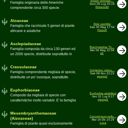
Agave victoriae-...
Toumeya, Uebelmannia, Yavia. Sottotribù:
Famiglia originaria delle Americhe
Dom 26 Lug 20:19
Hylocereinae (Aporocactus, Epiphyllum,
RobertoBr
comprendente circa 300 specie.
ecc.). Tribù Rhipsalideae (Rhipsalis,
Caratteristiche le lunghe foglie acute
Lepismium, ecc.)
spesso terminanti con una spina. 9
Aloaceae
generi:Agave, Beschorneria, Furcraea,
Aloe vaombe
Famiglia che racchiude 5 generi di piante
Sab 30 Mag 17:54
Hesperaloë, Littaea, Manfreda, Polianthes,
PietroP
africane e asiatiche
Prochnyanthes, Yucca
Asclepiadaceae
Brachystelma Th...
Famiglia composta da circa 130 generi ed
Mer 06 Mag 10:58
kE
un 2000 specie, distribuite soprattutto in
Africa. Comprende piante a succulenza di
fusto ed altre con caudice
Crassulaceae
Cotyledon orbicu...
Famiglia comprendente migliaia di specie,
Sab 08 Nov 22:23
gioetgi2
distribuite un po' ovunque, soprattutto
nell'emisfero boreale
Euphorbiaceae
Euphorbia abdelkuri
Composto da migliaia di specie con
Ven 31 Lug 9:17
gioetgi2
caratteristiche molto variabili. E' la famiglia
più estesa anche in termini di
colonizzazione; in habitat sono presenti
Mesembryanthemaceae
popolazioni anche nel nostro paese
Conophytum pellu...
(Aizoaceae)
Mar 16 Dic 15:29
Moderatore
beppe58
Luca
Famiglia di piante quasi esclusivamente