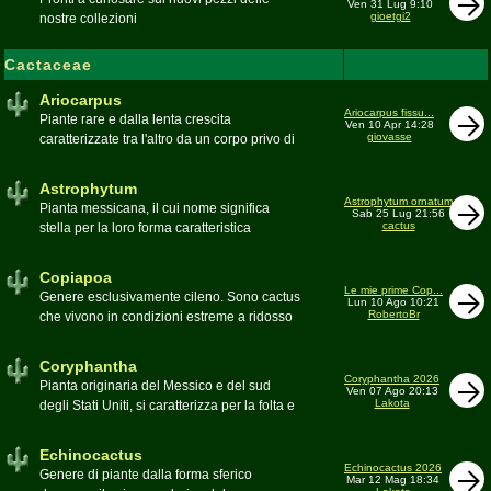
Ven 31 Lug 9:10
gioetgi2
nostre collezioni
Cactaceae
Ariocarpus
Ariocarpus fissu...
Piante rare e dalla lenta crescita
Ven 10 Apr 14:28
giovasse
caratterizzate tra l'altro da un corpo privo di
spine e da una robusta radice fittonante. Le
specie appartenenti al genere sono tutte ad
Astrophytum
alto rischio di scomparsa in habitat. Amanti
Astrophytum ornatum
Pianta messicana, il cui nome significa
Sab 25 Lug 21:56
di terricci calcarei e ben drenati
cactus
stella per la loro forma caratteristica
Moderatore
Luca
Moderatore
Luca
Copiapoa
Le mie prime Cop...
Genere esclusivamente cileno. Sono cactus
Lun 10 Ago 10:21
RobertoBr
che vivono in condizioni estreme a ridosso
del deserto di Atacama, uno dei più aridi del
mondo
Coryphantha
Moderatore
Luca
Coryphantha 2026
Pianta originaria del Messico e del sud
Ven 07 Ago 20:13
Lakota
degli Stati Uniti, si caratterizza per la folta e
robusta spinagione e i grandi fiori. Il suo
nome deriva dal greco koryphé (apice)e da
Echinocactus
ànthos (fiore) per via dei suoi fiori che
Echinocactus 2026
Genere di piante dalla forma sferico
Mar 12 Mag 18:34
spuntano sulla cima della pianta