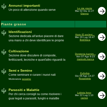
Annunci importanti
Le mie piante
Un poco di attenzione quando serve
Mar 02 Giu 11:27
Gianna
Piante grasse
Identificazioni
Aiuto ID asclepi...
Sezione dedicata all'arduo piacere di dare
Mer 29 Lug 16:47
BobSisca
una mano a chi deve identificare le proprie
piante grasse
Moderatore
Gianna
Coltivazione
Dorstenia barnim...
Sezione dove discutere di composte,
Ven 07 Ago 9:23
mariovitt.manca
fertilizzanti, tecniche e quant'altro riguardi la
coltivazione
Schede di coltivazione A-Z
Moderatore
Luca
Semi e Semine
Euforbia
Come seminare e curare i nuovi nati
Gio 06 Ago 14:27
Rosaedela
Moderatore
pessimo
Parassiti e Malattie
Lobivia ferox
Per chi cerca consigli su come risolvere i
Mer 22 Lug 1:10
cactus
guai legati a parassiti, funghi e malattie
delle piante
Moderatore
beppe58