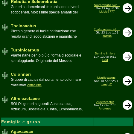
Rebutia e Sulcorebutia
Canada. Caratteristiche le temute spine
Sulcorebutia swo...
Generi sudamericani che uniscono diversi
Mar 19 Ago 8:36
setolose (glochidi), i fiori brillanti e frutti
Libbie7777
sottogeneri. Moltissime specie amanti del
carnosi spesso commestibili
freddo e di terricci tendenzialmente acidi
Moderatore
pessimo
Moderatore
Antonietta
Thelocactus
Thelocactus nidu...
Piccolo genere di facile coltivazione che
Gio 23 Lug 1:51
cactus
regala grandi soddisfazioni e magnifiche
fioriture
Moderatore
Luca
Turbinicarpus
Semine in fiore
Piante nane per lo più di forma discoidale e
Lun 13 Apr 9:11
Rod
spiraleggiante. Originarie del Messico
Moderatore
Luca
Colonnari
Myrtillocactus
Gruppo di cactus dal portamento colonnare
Sab 18 Apr 22:21
gioetgi2
Moderatore
Antonietta
Altre cactacee
Austrocactus
SOLO i generi seguenti: Austrocactus,
Mer 17 Giu 7:35
Andreroe
Aztekium, Blossfeldia, Cintia, Echinomastus,
Encephalocarpus, Epithelantha,
Geohintonia, Obregonia, Oroya,
Famiglie e gruppi
Ortegocactus, Pediocactus, Pelecyphora,
Pereskia, Sclerocactus, Strombocactus ,
Agavaceae