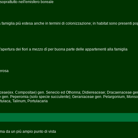
soprattutto nell'emisfero boreale
a famiglia più estesa anche in termini di colonizzazione; in habitat sono presenti po
'apertura dei fiori a mezzo dì per buona parte delle appartenenti alla famiglia
berosa
steraceae(ex. Compositae) gen. Senecio ed Othonna; Didiereaceae; Dracaenaceae ge
e gen. Peperomia (solo specie succulente); Geraniaceae gen. Pelargonium, Monso
ulaca, Talinum, Portulacaria
a ma da un più ampio punto di vista