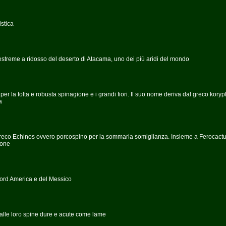
istica
streme a ridosso del deserto di Atacama, uno dei più aridi del mondo
a per la folta e robusta spinagione e i grandi fiori. Il suo nome deriva dal greco kory
a
 greco Echinos ovvero porcospino per la sommaria somiglianza. Insieme a Ferocact
ione
 nord America e del Messico
dalle loro spine dure e acute come lame