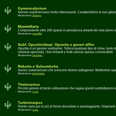
Gymnocalycium
Genere sudamericano molto interessante. Caratteristiche le sue gibbosi
Moderatore
Gianna
Mammillaria
Comprendente oltre 200 specie in prevalenza amanti del sole pieno e d
Moderatore
maurillio
Subf. Opuntioideae: Opuntia e generi affini
Opuntia è un genere vastissimo. Tollera qualsiasi tipo di clima, tanto
setolose (glochidi), i fiori brillanti e frutti carnosi spesso commestibili
Moderatore
pessimo
Rebutia e Sulcorebutia
Generi sudamericani che uniscono diversi sottogeneri. Moltissime spec
Moderatore
Antonietta
Thelocactus
Piccolo genere di facile coltivazione che regala grandi soddisfazioni e
Moderatore
Luca
Turbinicarpus
Piante nane per lo più di forma discoidale e spiraleggiante. Originari
Moderatore
Luca