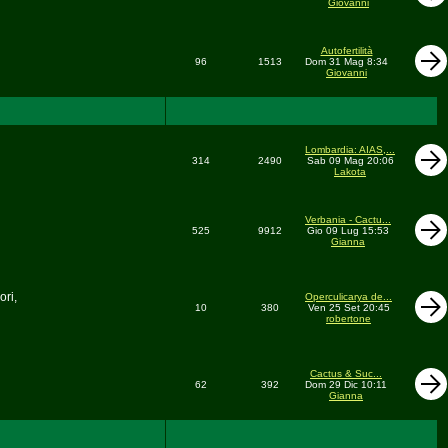
Giovanni
Autofertilità
96
1513
Dom 31 Mag 8:34
Giovanni
Lombardia: AIAS,...
314
2490
Sab 09 Mag 20:06
Lakota
Verbania - Cactu...
525
9912
Gio 09 Lug 15:53
Gianna
ori,
Operculicarya de...
10
380
Ven 25 Set 20:45
robertone
Cactus & Suc...
62
392
Dom 29 Dic 10:11
Gianna