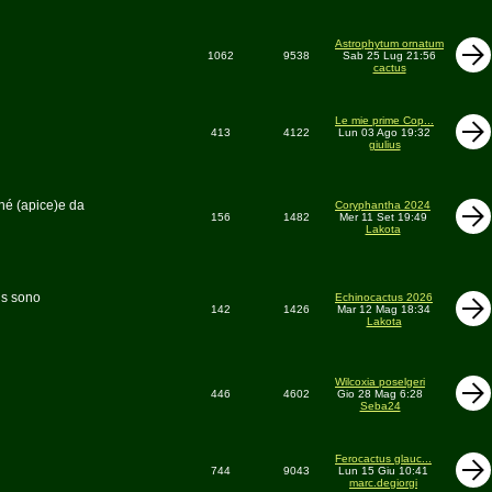
Astrophytum ornatum
1062
9538
Sab 25 Lug 21:56
cactus
Le mie prime Cop...
413
4122
Lun 03 Ago 19:32
giulius
phé (apice)e da
Coryphantha 2024
156
1482
Mer 11 Set 19:49
Lakota
us sono
Echinocactus 2026
142
1426
Mar 12 Mag 18:34
Lakota
Wilcoxia poselgeri
446
4602
Gio 28 Mag 6:28
Seba24
Ferocactus glauc...
744
9043
Lun 15 Giu 10:41
marc.degiorgi