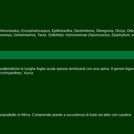
 Echinomastus, Encephalocarpus, Epithelantha, Geohintonia, Obregonia, Oroya, Ort
umeya, Uebelmannia, Yavia. Sottotribù: Hylocereinae (Aporocactus, Epiphyllum, ec
atteristiche le lunghe foglie acute spesso terminanti con una spina. 9 generi:Agav
Prochnyanthes, Yucca
soprattutto in Africa. Comprende piante a succulenza di fusto ed altre con caudice