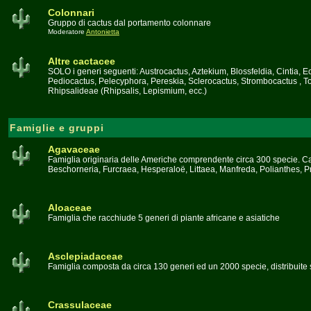
Colonnari
Gruppo di cactus dal portamento colonnare
Moderatore
Antonietta
Altre cactacee
SOLO i generi seguenti: Austrocactus, Aztekium, Blossfeldia, Cintia,
Pediocactus, Pelecyphora, Pereskia, Sclerocactus, Strombocactus , To
Rhipsalideae (Rhipsalis, Lepismium, ecc.)
Famiglie e gruppi
Agavaceae
Famiglia originaria delle Americhe comprendente circa 300 specie. Car
Beschorneria, Furcraea, Hesperaloë, Littaea, Manfreda, Polianthes, 
Aloaceae
Famiglia che racchiude 5 generi di piante africane e asiatiche
Asclepiadaceae
Famiglia composta da circa 130 generi ed un 2000 specie, distribuite 
Crassulaceae