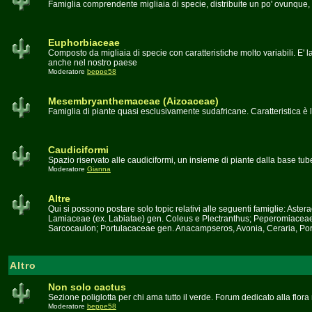
Famiglia comprendente migliaia di specie, distribuite un po' ovunque, 
Euphorbiaceae
Composto da migliaia di specie con caratteristiche molto variabili. E' l
anche nel nostro paese
Moderatore
beppe58
Mesembryanthemaceae (Aizoaceae)
Famiglia di piante quasi esclusivamente sudafricane. Caratteristica è l
Caudiciformi
Spazio riservato alle caudiciformi, un insieme di piante dalla base tu
Moderatore
Gianna
Altre
Qui si possono postare solo topic relativi alle seguenti famiglie: A
Lamiaceae (ex. Labiatae) gen. Coleus e Plectranthus; Peperomiacea
Sarcocaulon; Portulacaceae gen. Anacampseros, Avonia, Ceraria, Port
Altro
Non solo cactus
Sezione poliglotta per chi ama tutto il verde. Forum dedicato alla flor
Moderatore
beppe58