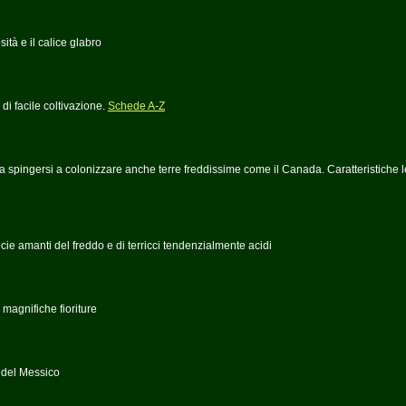
tà e il calice glabro
i facile coltivazione.
Schede A-Z
 da spingersi a colonizzare anche terre freddissime come il Canada. Caratteristiche 
ie amanti del freddo e di terricci tendenzialmente acidi
 magnifiche fioriture
e del Messico