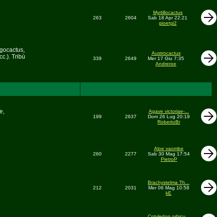
Myrtillocactus
263
2604
Sab 18 Apr 22:21
gioetgi2
egocactus,
Austrocactus
c.). Tribù
339
2649
Mer 17 Giu 7:35
Andreroe
e,
Agave victoriae-...
199
2637
Dom 26 Lug 20:19
RobertoBr
Aloe vaombe
260
2277
Sab 30 Mag 17:54
PietroP
Brachystelma Th...
212
2031
Mer 06 Mag 10:58
kE
Cotyledon orbicu...