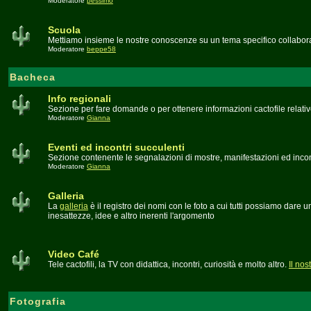
Moderatore
pessimo
Scuola
Mettiamo insieme le nostre conoscenze su un tema specifico collabora
Moderatore
beppe58
Bacheca
Info regionali
Sezione per fare domande o per ottenere informazioni cactofile relati
Moderatore
Gianna
Eventi ed incontri succulenti
Sezione contenente le segnalazioni di mostre, manifestazioni ed incontri
Moderatore
Gianna
Galleria
La
galleria
è il registro dei nomi con le foto a cui tutti possiamo dare
inesattezze, idee e altro inerenti l'argomento
Video Café
Tele cactofili, la TV con didattica, incontri, curiosità e molto altro.
Il no
Fotografia