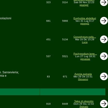
323
3114
Sab 08 Nov 22:23
gioetgi2
polazioni
Euphorbia abdelkuri
681
5966
Ven 31 Lug 9:17
gioetgi2
Conophytum pellu...
451
5134
Mar 16 Dic 15:29
Luca
Pachypodium lame...
537
5521
Lun 27 Lug 18:31
giovasse
n. Sansevieria;
Avonia quinaria
nia e
83
671
Mer 29 Ott 10:51
Giovanni
Talee di oleandro
919
8448
Dom 28 Giu 12:02
Spinato