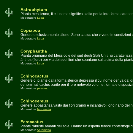
Astrophytum
Pianta messicana, il cui nome significa stella per la loro forma caratter
Moderatore
Luca
Copiapoa
Genere esclusivamente cileno. Sono cactus che vivono in condizioni e
Moderatore
Luca
Coryphantha
Pianta originaria del Messico e del sud degli Stati Uniti, si caratterizz
ànthos (fiore) per via dei suoi fiori che spuntano sulla cima della piant
Moderatore
Luca
Echinocactus
Genere di piante dalla forma sferico depressa il cui nome deriva dal
denominati cactus barile per il loro notevole volume, forma e disposiz
Moderatore
pessimo
Echinocereus
Genere abbastanza vasto dai fiori grandi e incantevoli originario del
Moderatore
Antonietta
Ferocactus
Piante robuste amanti del sole. Hanno un aspetto feroce conferitogli 
Moderatore
Antonietta