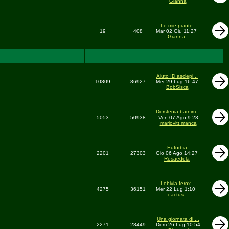
Gianna
Le mie piante
19
408
Mar 02 Giu 11:27
Gianna
Aiuto ID asclepi...
10809
86927
Mer 29 Lug 16:47
BobSisca
Dorstenia barnim...
5053
50938
Ven 07 Ago 9:23
mariovitt.manca
Euforbia
2201
27303
Gio 06 Ago 14:27
Rosaedela
Lobivia ferox
4275
36151
Mer 22 Lug 1:10
cactus
Una giornata di ...
2271
28449
Dom 26 Lug 10:54