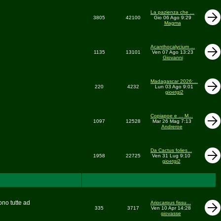
La pazienza che ...
3805
42100
Gio 06 Ago 9:29
Magma
Acanthocalycium ...
1135
13101
Ven 07 Ago 13:23
Giovanni
Madagascar 2026:...
220
4232
Lun 03 Ago 9:01
gioetgi2
Copiapoe e ... M...
1097
12528
Mar 26 Mag 7:13
Andreroe
Da Cactus folies...
1958
22725
Ven 31 Lug 9:10
gioetgi2
ono tutte ad
Ariocarpus fissu...
335
3717
Ven 10 Apr 14:28
giovasse