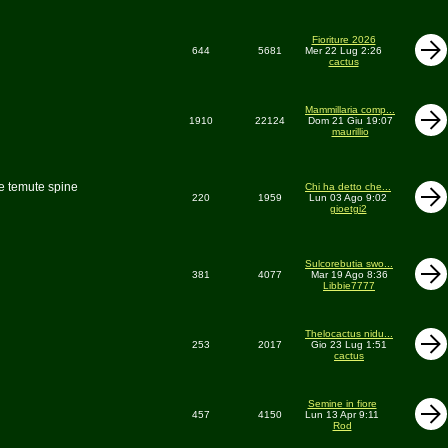
Fioriture 2026
644
5681
Mer 22 Lug 2:26
cactus
Mammillaria comp...
1910
22124
Dom 21 Giu 19:07
maurillio
le temute spine
Chi ha detto che...
220
1959
Lun 03 Ago 9:02
gioetgi2
Sulcorebutia swo...
381
4077
Mar 19 Ago 8:36
Libbie7777
Thelocactus nidu...
253
2017
Gio 23 Lug 1:51
cactus
Semine in fiore
457
4150
Lun 13 Apr 9:11
Rod