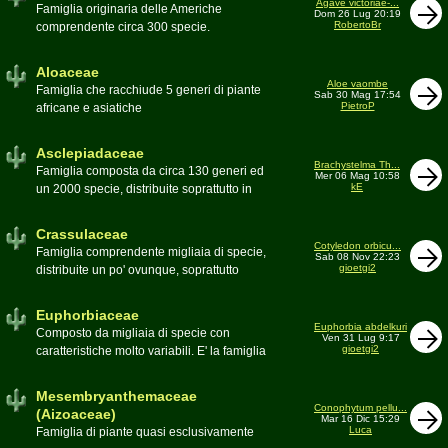
Agave victoriae-...
Toumeya, Uebelmannia, Yavia. Sottotribù:
Famiglia originaria delle Americhe
Dom 26 Lug 20:19
Hylocereinae (Aporocactus, Epiphyllum,
RobertoBr
comprendente circa 300 specie.
ecc.). Tribù Rhipsalideae (Rhipsalis,
Caratteristiche le lunghe foglie acute
Lepismium, ecc.)
spesso terminanti con una spina. 9
Aloaceae
generi:Agave, Beschorneria, Furcraea,
Aloe vaombe
Famiglia che racchiude 5 generi di piante
Sab 30 Mag 17:54
Hesperaloë, Littaea, Manfreda, Polianthes,
PietroP
africane e asiatiche
Prochnyanthes, Yucca
Asclepiadaceae
Brachystelma Th...
Famiglia composta da circa 130 generi ed
Mer 06 Mag 10:58
kE
un 2000 specie, distribuite soprattutto in
Africa. Comprende piante a succulenza di
fusto ed altre con caudice
Crassulaceae
Cotyledon orbicu...
Famiglia comprendente migliaia di specie,
Sab 08 Nov 22:23
gioetgi2
distribuite un po' ovunque, soprattutto
nell'emisfero boreale
Euphorbiaceae
Euphorbia abdelkuri
Composto da migliaia di specie con
Ven 31 Lug 9:17
gioetgi2
caratteristiche molto variabili. E' la famiglia
più estesa anche in termini di
colonizzazione; in habitat sono presenti
Mesembryanthemaceae
popolazioni anche nel nostro paese
Conophytum pellu...
(Aizoaceae)
Mar 16 Dic 15:29
Moderatore
beppe58
Luca
Famiglia di piante quasi esclusivamente