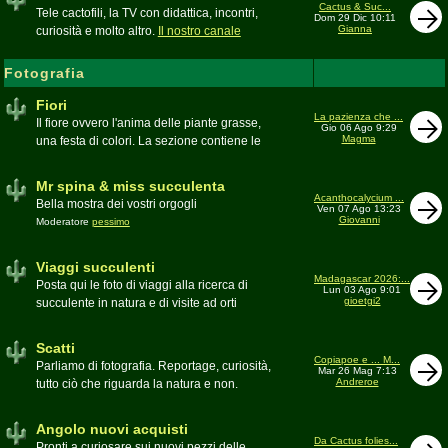
inesattezze, idee e altro inerenti l'argomento
Cactus & Suc...
Tele cactofili, la TV con didattica, incontri,
Dom 29 Dic 10:11
Gianna
curiosità e molto altro.
Il nostro canale
YouTube
Fotografia
Fiori
La pazienza che ...
Il fiore ovvero l'anima delle piante grasse,
Gio 06 Ago 9:29
Magma
una festa di colori. La sezione contiene le
foto di piante succulente in fiore
Mr spina & miss succulenta
Acanthocalycium ...
Bella mostra dei vostri orgogli
Ven 07 Ago 13:23
Giovanni
Moderatore
pessimo
Viaggi succulenti
Madagascar 2026:...
Posta qui le foto di viaggi alla ricerca di
Lun 03 Ago 9:01
gioetgi2
succulente in natura e di visite ad orti
botanici e collezioni private
Moderatore
Gianna
Scatti
Copiapoe e ... M...
Parliamo di fotografia. Reportage, curiosità,
Mar 26 Mag 7:13
Andreroe
tutto ciò che riguarda la natura e non.
Pubblicate qui i vostri scatti
Moderatore
pessimo
Angolo nuovi acquisti
Da Cactus folies...
Pronti a curiosare sui nuovi pezzi delle