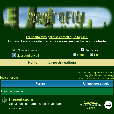
La nostra foto galleria cactofila
La top 100
Forum dove si condivide la passione per cactus e succulente
(MP) Messaggi privati
Registrati
Cerca
Entra
Messaggi privati
Home
La nostra galleria
Non ci sono argomenti non letti
Leggi tutti i tuoi messaggi
Indice forum
Leggi messaggi senza risposta
Forum
Ultimo messaggio
Per iniziare
Presentazioni
Buongiorno
Scrivi qualche parola su di te, vogliamo
Mar 19 Mag 12:34
Gianna
conoscerti
Moderatore
beppe58