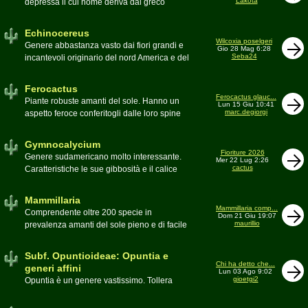
Lakota
depressa il cui nome deriva dal greco
Moderatore
Luca
Echinos ovvero porcospino per la sommaria
somiglianza. Insieme a Ferocactus sono
Echinocereus
denominati cactus barile per il loro notevole
Wilcoxia poselgeri
Genere abbastanza vasto dai fiori grandi e
Gio 28 Mag 6:28
volume, forma e disposizione
Seba24
incantevoli originario del nord America e del
Moderatore
pessimo
Messico
Moderatore
Antonietta
Ferocactus
Ferocactus glauc...
Piante robuste amanti del sole. Hanno un
Lun 15 Giu 10:41
marc.degiorgi
aspetto feroce conferitogli dalle loro spine
dure e acute come lame
Moderatore
Antonietta
Gymnocalycium
Fioriture 2026
Genere sudamericano molto interessante.
Mer 22 Lug 2:26
cactus
Caratteristiche le sue gibbosità e il calice
glabro
Moderatore
Gianna
Mammillaria
Mammillaria comp...
Comprendente oltre 200 specie in
Dom 21 Giu 19:07
maurillio
prevalenza amanti del sole pieno e di facile
coltivazione.
Schede A-Z
Moderatore
maurillio
Subf. Opuntioideae: Opuntia e
Chi ha detto che...
generi affini
Lun 03 Ago 9:02
gioetgi2
Opuntia è un genere vastissimo. Tollera
qualsiasi tipo di clima, tanto da spingersi a
colonizzare anche terre freddissime come il