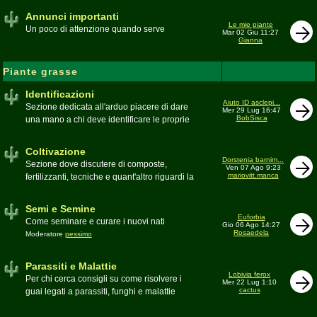
Annunci importanti
Le mie piante
Un poco di attenzione quando serve
Mar 02 Giu 11:27
Gianna
Piante grasse
Identificazioni
Aiuto ID asclepi...
Sezione dedicata all'arduo piacere di dare
Mer 29 Lug 16:47
BobSisca
una mano a chi deve identificare le proprie
piante grasse
Moderatore
Gianna
Coltivazione
Dorstenia barnim...
Sezione dove discutere di composte,
Ven 07 Ago 9:23
mariovitt.manca
fertilizzanti, tecniche e quant'altro riguardi la
coltivazione
Schede di coltivazione A-Z
Moderatore
Luca
Semi e Semine
Euforbia
Come seminare e curare i nuovi nati
Gio 06 Ago 14:27
Rosaedela
Moderatore
pessimo
Parassiti e Malattie
Lobivia ferox
Per chi cerca consigli su come risolvere i
Mer 22 Lug 1:10
cactus
guai legati a parassiti, funghi e malattie
delle piante
Moderatore
beppe58