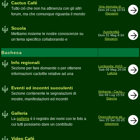
Cactus Café
Una giornata di ...
Tutto ciò che non ha attinenza con gli altri
Dom 26 Lug 10:54
Giovanni
forum, ma che comunque riguarda il mondo
delle grasse. Discussioni, dubbi,
esperienze, viaggi e altro
Scuola
Moderatore
pessimo
Autofertilità
Mettiamo insieme le nostre conoscenze su
Dom 31 Mag 8:34
Giovanni
un tema specifico collaborando e
ricercando. Consultate qui il
Glossario
cactofilo
Bacheca
Moderatore
beppe58
Info regionali
Lombardia: AIAS,...
Sezione per fare domande o per ottenere
Sab 09 Mag 20:06
Lakota
informazioni cactofile relative ad una
specifica area geografica
Moderatore
Gianna
Eventi ed incontri succulenti
Verbania - Cactu...
Sezione contenente le segnalazioni di
Gio 09 Lug 15:53
Gianna
mostre, manifestazioni ed incontri
succulenti, ed i relativi resoconti fotografici
Moderatore
Gianna
Galleria
Operculicarya de...
La
galleria
è il registro dei nomi con le foto a
Ven 25 Set 20:45
robertone
cui tutti possiamo dare un contributo
condividendo le nostre piante. In questo
spazio discutiamo SOLO di errori,
Video Café