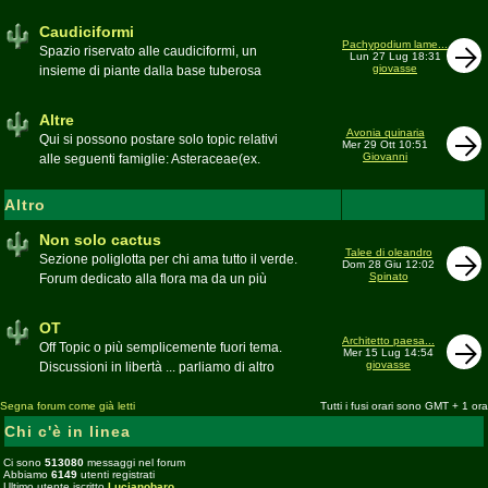
sudafricane. Caratteristica è l'apertura dei
fiori a mezzo dì per buona parte delle
Caudiciformi
appartenenti alla famiglia
Pachypodium lame...
Spazio riservato alle caudiciformi, un
Lun 27 Lug 18:31
giovasse
insieme di piante dalla base tuberosa
Moderatore
Gianna
Altre
Avonia quinaria
Qui si possono postare solo topic relativi
Mer 29 Ott 10:51
Giovanni
alle seguenti famiglie: Asteraceae(ex.
Compositae) gen. Senecio ed Othonna;
Didiereaceae; Dracaenaceae gen.
Altro
Sansevieria; Lamiaceae (ex. Labiatae) gen.
Coleus e Plectranthus; Peperomiaceae gen.
Non solo cactus
Talee di oleandro
Peperomia (solo specie succulente);
Sezione poliglotta per chi ama tutto il verde.
Dom 28 Giu 12:02
Geraniaceae gen. Pelargonium, Monsonia
Spinato
Forum dedicato alla flora ma da un più
e Sarcocaulon; Portulacaceae gen.
ampio punto di vista
Anacampseros, Avonia, Ceraria, Portulaca,
Moderatore
beppe58
OT
Talinum, Portulacaria
Architetto paesa...
Off Topic o più semplicemente fuori tema.
Mer 15 Lug 14:54
giovasse
Discussioni in libertà ... parliamo di altro
Moderatore
beppe58
Segna forum come già letti
Tutti i fusi orari sono GMT + 1 ora
Chi c'è in linea
Ci sono
513080
messaggi nel forum
Abbiamo
6149
utenti registrati
Ultimo utente iscritto
Lucianobaro