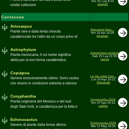
Ven 31 Lug 9:10
gioetgi2
nostre collezioni
Cactaceae
Ariocarpus
Ariocarpus fissu...
Piante rare e dalla lenta crescita
Ven 10 Apr 14:28
giovasse
caratterizzate tra l'altro da un corpo privo di
spine e da una robusta radice fittonante. Le
specie appartenenti al genere sono tutte ad
Astrophytum
alto rischio di scomparsa in habitat. Amanti
Astrophytum ornatum
Pianta messicana, il cui nome significa
Sab 25 Lug 21:56
di terricci calcarei e ben drenati
cactus
stella per la loro forma caratteristica
Moderatore
Luca
Moderatore
Luca
Copiapoa
Le mie prime Cop...
Genere esclusivamente cileno. Sono cactus
Lun 10 Ago 10:21
RobertoBr
che vivono in condizioni estreme a ridosso
del deserto di Atacama, uno dei più aridi del
mondo
Coryphantha
Moderatore
Luca
Coryphantha 2026
Pianta originaria del Messico e del sud
Ven 07 Ago 20:13
Lakota
degli Stati Uniti, si caratterizza per la folta e
robusta spinagione e i grandi fiori. Il suo
nome deriva dal greco koryphé (apice)e da
Echinocactus
ànthos (fiore) per via dei suoi fiori che
Echinocactus 2026
Genere di piante dalla forma sferico
Mar 12 Mag 18:34
spuntano sulla cima della pianta