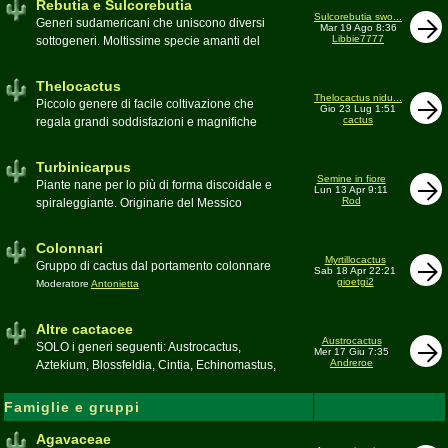
Rebutia e Sulcorebutia
Canada. Caratteristiche le temute spine
Sulcorebutia swo...
Generi sudamericani che uniscono diversi
Mar 19 Ago 8:36
setolose (glochidi), i fiori brillanti e frutti
Libbie7777
sottogeneri. Moltissime specie amanti del
carnosi spesso commestibili
freddo e di terricci tendenzialmente acidi
Moderatore
pessimo
Moderatore
Antonietta
Thelocactus
Thelocactus nidu...
Piccolo genere di facile coltivazione che
Gio 23 Lug 1:51
cactus
regala grandi soddisfazioni e magnifiche
fioriture
Moderatore
Luca
Turbinicarpus
Semine in fiore
Piante nane per lo più di forma discoidale e
Lun 13 Apr 9:11
Rod
spiraleggiante. Originarie del Messico
Moderatore
Luca
Colonnari
Myrtillocactus
Gruppo di cactus dal portamento colonnare
Sab 18 Apr 22:21
gioetgi2
Moderatore
Antonietta
Altre cactacee
Austrocactus
SOLO i generi seguenti: Austrocactus,
Mer 17 Giu 7:35
Andreroe
Aztekium, Blossfeldia, Cintia, Echinomastus,
Encephalocarpus, Epithelantha,
Geohintonia, Obregonia, Oroya,
Famiglie e gruppi
Ortegocactus, Pediocactus, Pelecyphora,
Pereskia, Sclerocactus, Strombocactus ,
Agavaceae