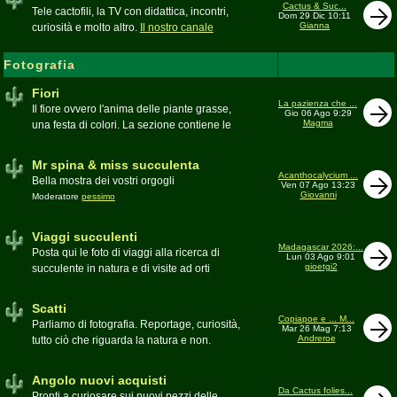
inesattezze, idee e altro inerenti l'argomento
Cactus & Suc...
Tele cactofili, la TV con didattica, incontri,
Dom 29 Dic 10:11
Gianna
curiosità e molto altro.
Il nostro canale
YouTube
Fotografia
Fiori
La pazienza che ...
Il fiore ovvero l'anima delle piante grasse,
Gio 06 Ago 9:29
Magma
una festa di colori. La sezione contiene le
foto di piante succulente in fiore
Mr spina & miss succulenta
Acanthocalycium ...
Bella mostra dei vostri orgogli
Ven 07 Ago 13:23
Giovanni
Moderatore
pessimo
Viaggi succulenti
Madagascar 2026:...
Posta qui le foto di viaggi alla ricerca di
Lun 03 Ago 9:01
gioetgi2
succulente in natura e di visite ad orti
botanici e collezioni private
Moderatore
Gianna
Scatti
Copiapoe e ... M...
Parliamo di fotografia. Reportage, curiosità,
Mar 26 Mag 7:13
Andreroe
tutto ciò che riguarda la natura e non.
Pubblicate qui i vostri scatti
Moderatore
pessimo
Angolo nuovi acquisti
Da Cactus folies...
Pronti a curiosare sui nuovi pezzi delle