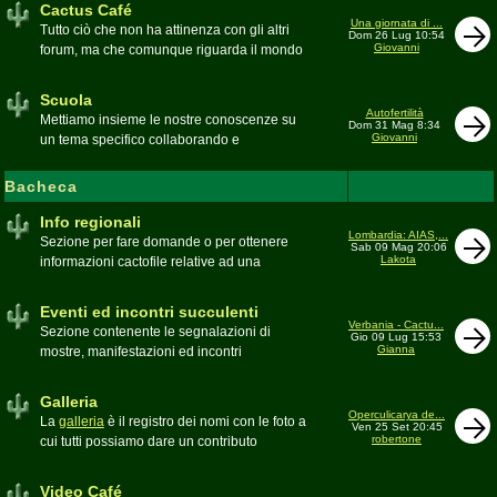
Cactus Café
Una giornata di ...
Tutto ciò che non ha attinenza con gli altri
Dom 26 Lug 10:54
Giovanni
forum, ma che comunque riguarda il mondo
delle grasse. Discussioni, dubbi,
esperienze, viaggi e altro
Scuola
Moderatore
pessimo
Autofertilità
Mettiamo insieme le nostre conoscenze su
Dom 31 Mag 8:34
Giovanni
un tema specifico collaborando e
ricercando. Consultate qui il
Glossario
cactofilo
Bacheca
Moderatore
beppe58
Info regionali
Lombardia: AIAS,...
Sezione per fare domande o per ottenere
Sab 09 Mag 20:06
Lakota
informazioni cactofile relative ad una
specifica area geografica
Moderatore
Gianna
Eventi ed incontri succulenti
Verbania - Cactu...
Sezione contenente le segnalazioni di
Gio 09 Lug 15:53
Gianna
mostre, manifestazioni ed incontri
succulenti, ed i relativi resoconti fotografici
Moderatore
Gianna
Galleria
Operculicarya de...
La
galleria
è il registro dei nomi con le foto a
Ven 25 Set 20:45
robertone
cui tutti possiamo dare un contributo
condividendo le nostre piante. In questo
spazio discutiamo SOLO di errori,
Video Café