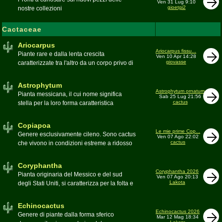
Ven 31 Lug 9:10
gioetgi2
nostre collezioni
Cactaceae
Ariocarpus
Ariocarpus fissu...
Piante rare e dalla lenta crescita
Ven 10 Apr 14:28
giovasse
caratterizzate tra l'altro da un corpo privo di
spine e da una robusta radice fittonante. Le
specie appartenenti al genere sono tutte ad
Astrophytum
alto rischio di scomparsa in habitat. Amanti
Astrophytum ornatum
Pianta messicana, il cui nome significa
Sab 25 Lug 21:56
di terricci calcarei e ben drenati
cactus
stella per la loro forma caratteristica
Moderatore
Luca
Moderatore
Luca
Copiapoa
Le mie prime Cop...
Genere esclusivamente cileno. Sono cactus
Ven 07 Ago 22:02
cactus
che vivono in condizioni estreme a ridosso
del deserto di Atacama, uno dei più aridi del
mondo
Coryphantha
Moderatore
Luca
Coryphantha 2026
Pianta originaria del Messico e del sud
Ven 07 Ago 20:13
Lakota
degli Stati Uniti, si caratterizza per la folta e
robusta spinagione e i grandi fiori. Il suo
nome deriva dal greco koryphé (apice)e da
Echinocactus
ànthos (fiore) per via dei suoi fiori che
Echinocactus 2026
Genere di piante dalla forma sferico
Mar 12 Mag 18:34
spuntano sulla cima della pianta