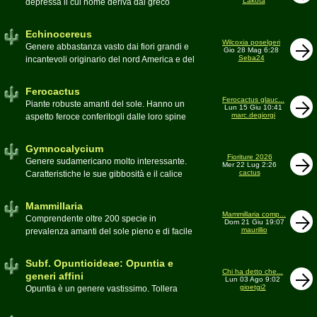
Lakota
depressa il cui nome deriva dal greco
Moderatore
Luca
Echinos ovvero porcospino per la sommaria
somiglianza. Insieme a Ferocactus sono
Echinocereus
denominati cactus barile per il loro notevole
Wilcoxia poselgeri
Genere abbastanza vasto dai fiori grandi e
Gio 28 Mag 6:28
volume, forma e disposizione
Seba24
incantevoli originario del nord America e del
Moderatore
pessimo
Messico
Moderatore
Antonietta
Ferocactus
Ferocactus glauc...
Piante robuste amanti del sole. Hanno un
Lun 15 Giu 10:41
marc.degiorgi
aspetto feroce conferitogli dalle loro spine
dure e acute come lame
Moderatore
Antonietta
Gymnocalycium
Fioriture 2026
Genere sudamericano molto interessante.
Mer 22 Lug 2:26
cactus
Caratteristiche le sue gibbosità e il calice
glabro
Moderatore
Gianna
Mammillaria
Mammillaria comp...
Comprendente oltre 200 specie in
Dom 21 Giu 19:07
maurillio
prevalenza amanti del sole pieno e di facile
coltivazione.
Schede A-Z
Moderatore
maurillio
Subf. Opuntioideae: Opuntia e
Chi ha detto che...
generi affini
Lun 03 Ago 9:02
gioetgi2
Opuntia è un genere vastissimo. Tollera
qualsiasi tipo di clima, tanto da spingersi a
colonizzare anche terre freddissime come il