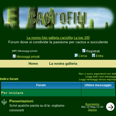
La nostra foto galleria cactofila
La top 100
Forum dove si condivide la passione per cactus e succulente
(MP) Messaggi privati
Registrati
Cerca
Entra
Messaggi privati
Home
La nostra galleria
Non ci sono argomenti non letti
Leggi tutti i tuoi messaggi
Indice forum
Leggi messaggi senza risposta
Forum
Ultimo messaggio
Per iniziare
Presentazioni
Buongiorno
Scrivi qualche parola su di te, vogliamo
Mar 19 Mag 12:34
Gianna
conoscerti
Moderatore
beppe58