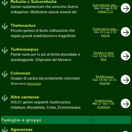
Rebutia e Sulcorebutia
Canada. Caratteristiche le temute spine
Sulcorebutia swo...
Generi sudamericani che uniscono diversi
Mar 19 Ago 8:36
setolose (glochidi), i fiori brillanti e frutti
Libbie7777
sottogeneri. Moltissime specie amanti del
carnosi spesso commestibili
freddo e di terricci tendenzialmente acidi
Moderatore
pessimo
Moderatore
Antonietta
Thelocactus
Thelocactus nidu...
Piccolo genere di facile coltivazione che
Gio 23 Lug 1:51
cactus
regala grandi soddisfazioni e magnifiche
fioriture
Moderatore
Luca
Turbinicarpus
Semine in fiore
Piante nane per lo più di forma discoidale e
Lun 13 Apr 9:11
Rod
spiraleggiante. Originarie del Messico
Moderatore
Luca
Colonnari
Myrtillocactus
Gruppo di cactus dal portamento colonnare
Sab 18 Apr 22:21
gioetgi2
Moderatore
Antonietta
Altre cactacee
Austrocactus
SOLO i generi seguenti: Austrocactus,
Mer 17 Giu 7:35
Andreroe
Aztekium, Blossfeldia, Cintia, Echinomastus,
Encephalocarpus, Epithelantha,
Geohintonia, Obregonia, Oroya,
Famiglie e gruppi
Ortegocactus, Pediocactus, Pelecyphora,
Pereskia, Sclerocactus, Strombocactus ,
Agavaceae