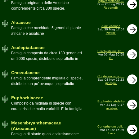
Agave victoriae-...
Toumeya, Uebelmannia, Yavia. Sottotribù:
Famiglia originaria delle Americhe
Dom 26 Lug 20:19
Hylocereinae (Aporocactus, Epiphyllum,
RobertoBr
comprendente circa 300 specie.
ecc.). Tribù Rhipsalideae (Rhipsalis,
Caratteristiche le lunghe foglie acute
Lepismium, ecc.)
spesso terminanti con una spina. 9
Aloaceae
generi:Agave, Beschorneria, Furcraea,
Aloe vaombe
Famiglia che racchiude 5 generi di piante
Sab 30 Mag 17:54
Hesperaloë, Littaea, Manfreda, Polianthes,
PietroP
africane e asiatiche
Prochnyanthes, Yucca
Asclepiadaceae
Brachystelma Th...
Famiglia composta da circa 130 generi ed
Mer 06 Mag 10:58
kE
un 2000 specie, distribuite soprattutto in
Africa. Comprende piante a succulenza di
fusto ed altre con caudice
Crassulaceae
Cotyledon orbicu...
Famiglia comprendente migliaia di specie,
Sab 08 Nov 22:23
gioetgi2
distribuite un po' ovunque, soprattutto
nell'emisfero boreale
Euphorbiaceae
Euphorbia abdelkuri
Composto da migliaia di specie con
Ven 31 Lug 9:17
gioetgi2
caratteristiche molto variabili. E' la famiglia
più estesa anche in termini di
colonizzazione; in habitat sono presenti
Mesembryanthemaceae
popolazioni anche nel nostro paese
Conophytum pellu...
(Aizoaceae)
Mar 16 Dic 15:29
Moderatore
beppe58
Luca
Famiglia di piante quasi esclusivamente