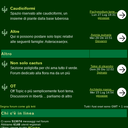
sudafricane. Caratteristica è l'apertura dei
fiori a mezzo dì per buona parte delle
Caudiciformi
appartenenti alla famiglia
Pachypodium lame...
Spazio riservato alle caudiciformi, un
Lun 27 Lug 18:31
giovasse
insieme di piante dalla base tuberosa
Moderatore
Gianna
Altre
Avonia quinaria
Qui si possono postare solo topic relativi
Mer 29 Ott 10:51
Giovanni
alle seguenti famiglie: Asteraceae(ex.
Compositae) gen. Senecio ed Othonna;
Didiereaceae; Dracaenaceae gen.
Altro
Sansevieria; Lamiaceae (ex. Labiatae) gen.
Coleus e Plectranthus; Peperomiaceae gen.
Non solo cactus
Talee di oleandro
Peperomia (solo specie succulente);
Sezione poliglotta per chi ama tutto il verde.
Dom 28 Giu 12:02
Geraniaceae gen. Pelargonium, Monsonia
Spinato
Forum dedicato alla flora ma da un più
e Sarcocaulon; Portulacaceae gen.
ampio punto di vista
Anacampseros, Avonia, Ceraria, Portulaca,
Moderatore
beppe58
OT
Talinum, Portulacaria
Architetto paesa...
Off Topic o più semplicemente fuori tema.
Mer 15 Lug 14:54
giovasse
Discussioni in libertà ... parliamo di altro
Moderatore
beppe58
Segna forum come già letti
Tutti i fusi orari sono GMT + 1 ora
Chi c'è in linea
Ci sono
513074
messaggi nel forum
Abbiamo
6148
utenti registrati
Ultimo utente iscritto
KCactus