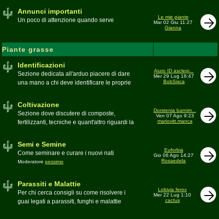
Annunci importanti
Le mie piante
Un poco di attenzione quando serve
Mar 02 Giu 11:27
Gianna
Piante grasse
Identificazioni
Aiuto ID asclepi...
Sezione dedicata all'arduo piacere di dare
Mer 29 Lug 16:47
BobSisca
una mano a chi deve identificare le proprie
piante grasse
Moderatore
Gianna
Coltivazione
Dorstenia barnim...
Sezione dove discutere di composte,
Ven 07 Ago 9:23
mariovitt.manca
fertilizzanti, tecniche e quant'altro riguardi la
coltivazione
Schede di coltivazione A-Z
Moderatore
Luca
Semi e Semine
Euforbia
Come seminare e curare i nuovi nati
Gio 06 Ago 14:27
Rosaedela
Moderatore
pessimo
Parassiti e Malattie
Lobivia ferox
Per chi cerca consigli su come risolvere i
Mer 22 Lug 1:10
cactus
guai legati a parassiti, funghi e malattie
delle piante
Moderatore
beppe58