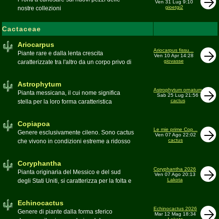
Ven 31 Lug 9:10
gioetgi2
nostre collezioni
Cactaceae
Ariocarpus
Ariocarpus fissu...
Piante rare e dalla lenta crescita
Ven 10 Apr 14:28
giovasse
caratterizzate tra l'altro da un corpo privo di
spine e da una robusta radice fittonante. Le
specie appartenenti al genere sono tutte ad
Astrophytum
alto rischio di scomparsa in habitat. Amanti
Astrophytum ornatum
Pianta messicana, il cui nome significa
Sab 25 Lug 21:56
di terricci calcarei e ben drenati
cactus
stella per la loro forma caratteristica
Moderatore
Luca
Moderatore
Luca
Copiapoa
Le mie prime Cop...
Genere esclusivamente cileno. Sono cactus
Ven 07 Ago 22:02
cactus
che vivono in condizioni estreme a ridosso
del deserto di Atacama, uno dei più aridi del
mondo
Coryphantha
Moderatore
Luca
Coryphantha 2026
Pianta originaria del Messico e del sud
Ven 07 Ago 20:13
Lakota
degli Stati Uniti, si caratterizza per la folta e
robusta spinagione e i grandi fiori. Il suo
nome deriva dal greco koryphé (apice)e da
Echinocactus
ànthos (fiore) per via dei suoi fiori che
Echinocactus 2026
Genere di piante dalla forma sferico
Mar 12 Mag 18:34
spuntano sulla cima della pianta