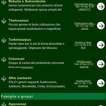
Rebutia e Sulcorebutia
Canada. Caratteristiche le temute spine
Sulcorebutia swo...
Generi sudamericani che uniscono diversi
Mar 19 Ago 8:36
setolose (glochidi), i fiori brillanti e frutti
Libbie7777
sottogeneri. Moltissime specie amanti del
carnosi spesso commestibili
freddo e di terricci tendenzialmente acidi
Moderatore
pessimo
Moderatore
Antonietta
Thelocactus
Thelocactus nidu...
Piccolo genere di facile coltivazione che
Gio 23 Lug 1:51
cactus
regala grandi soddisfazioni e magnifiche
fioriture
Moderatore
Luca
Turbinicarpus
Semine in fiore
Piante nane per lo più di forma discoidale e
Lun 13 Apr 9:11
Rod
spiraleggiante. Originarie del Messico
Moderatore
Luca
Colonnari
Myrtillocactus
Gruppo di cactus dal portamento colonnare
Sab 18 Apr 22:21
gioetgi2
Moderatore
Antonietta
Altre cactacee
Austrocactus
SOLO i generi seguenti: Austrocactus,
Mer 17 Giu 7:35
Andreroe
Aztekium, Blossfeldia, Cintia, Echinomastus,
Encephalocarpus, Epithelantha,
Geohintonia, Obregonia, Oroya,
Famiglie e gruppi
Ortegocactus, Pediocactus, Pelecyphora,
Pereskia, Sclerocactus, Strombocactus ,
Agavaceae