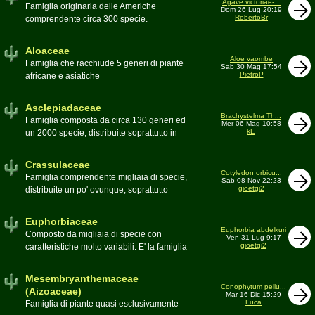
Agave victoriae-...
Toumeya, Uebelmannia, Yavia. Sottotribù:
Famiglia originaria delle Americhe
Dom 26 Lug 20:19
Hylocereinae (Aporocactus, Epiphyllum,
RobertoBr
comprendente circa 300 specie.
ecc.). Tribù Rhipsalideae (Rhipsalis,
Caratteristiche le lunghe foglie acute
Lepismium, ecc.)
spesso terminanti con una spina. 9
Aloaceae
generi:Agave, Beschorneria, Furcraea,
Aloe vaombe
Famiglia che racchiude 5 generi di piante
Sab 30 Mag 17:54
Hesperaloë, Littaea, Manfreda, Polianthes,
PietroP
africane e asiatiche
Prochnyanthes, Yucca
Asclepiadaceae
Brachystelma Th...
Famiglia composta da circa 130 generi ed
Mer 06 Mag 10:58
kE
un 2000 specie, distribuite soprattutto in
Africa. Comprende piante a succulenza di
fusto ed altre con caudice
Crassulaceae
Cotyledon orbicu...
Famiglia comprendente migliaia di specie,
Sab 08 Nov 22:23
gioetgi2
distribuite un po' ovunque, soprattutto
nell'emisfero boreale
Euphorbiaceae
Euphorbia abdelkuri
Composto da migliaia di specie con
Ven 31 Lug 9:17
gioetgi2
caratteristiche molto variabili. E' la famiglia
più estesa anche in termini di
colonizzazione; in habitat sono presenti
Mesembryanthemaceae
popolazioni anche nel nostro paese
Conophytum pellu...
(Aizoaceae)
Mar 16 Dic 15:29
Moderatore
beppe58
Luca
Famiglia di piante quasi esclusivamente