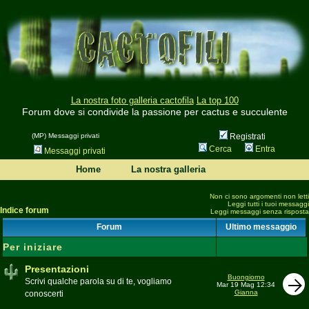
La nostra foto galleria cactofila
La top 100
Forum dove si condivide la passione per cactus e succulente
(MP) Messaggi privati
Registrati
Cerca
Entra
Messaggi privati
Home
La nostra galleria
Non ci sono argomenti non letti
Leggi tutti i tuoi messaggi
Indice forum
Leggi messaggi senza risposta
Forum
Ultimo messaggio
Per iniziare
Presentazioni
Buongiorno
Scrivi qualche parola su di te, vogliamo
Mar 19 Mag 12:34
Gianna
conoscerti
Moderatore
beppe58