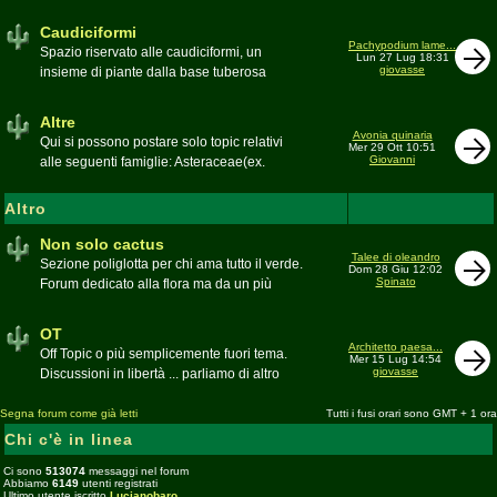
sudafricane. Caratteristica è l'apertura dei
fiori a mezzo dì per buona parte delle
Caudiciformi
appartenenti alla famiglia
Pachypodium lame...
Spazio riservato alle caudiciformi, un
Lun 27 Lug 18:31
giovasse
insieme di piante dalla base tuberosa
Moderatore
Gianna
Altre
Avonia quinaria
Qui si possono postare solo topic relativi
Mer 29 Ott 10:51
Giovanni
alle seguenti famiglie: Asteraceae(ex.
Compositae) gen. Senecio ed Othonna;
Didiereaceae; Dracaenaceae gen.
Altro
Sansevieria; Lamiaceae (ex. Labiatae) gen.
Coleus e Plectranthus; Peperomiaceae gen.
Non solo cactus
Talee di oleandro
Peperomia (solo specie succulente);
Sezione poliglotta per chi ama tutto il verde.
Dom 28 Giu 12:02
Geraniaceae gen. Pelargonium, Monsonia
Spinato
Forum dedicato alla flora ma da un più
e Sarcocaulon; Portulacaceae gen.
ampio punto di vista
Anacampseros, Avonia, Ceraria, Portulaca,
Moderatore
beppe58
OT
Talinum, Portulacaria
Architetto paesa...
Off Topic o più semplicemente fuori tema.
Mer 15 Lug 14:54
giovasse
Discussioni in libertà ... parliamo di altro
Moderatore
beppe58
Segna forum come già letti
Tutti i fusi orari sono GMT + 1 ora
Chi c'è in linea
Ci sono
513074
messaggi nel forum
Abbiamo
6149
utenti registrati
Ultimo utente iscritto
Lucianobaro