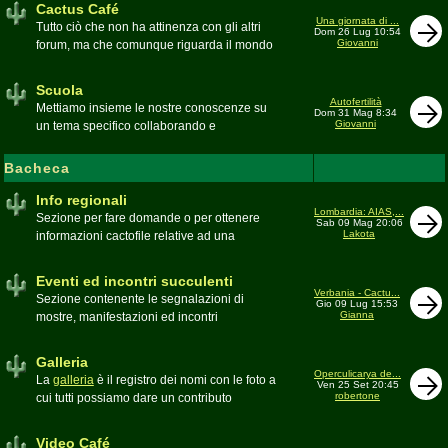
Cactus Café
Una giornata di ...
Tutto ciò che non ha attinenza con gli altri
Dom 26 Lug 10:54
Giovanni
forum, ma che comunque riguarda il mondo
delle grasse. Discussioni, dubbi,
esperienze, viaggi e altro
Scuola
Moderatore
pessimo
Autofertilità
Mettiamo insieme le nostre conoscenze su
Dom 31 Mag 8:34
Giovanni
un tema specifico collaborando e
ricercando. Consultate qui il
Glossario
cactofilo
Bacheca
Moderatore
beppe58
Info regionali
Lombardia: AIAS,...
Sezione per fare domande o per ottenere
Sab 09 Mag 20:06
Lakota
informazioni cactofile relative ad una
specifica area geografica
Moderatore
Gianna
Eventi ed incontri succulenti
Verbania - Cactu...
Sezione contenente le segnalazioni di
Gio 09 Lug 15:53
Gianna
mostre, manifestazioni ed incontri
succulenti, ed i relativi resoconti fotografici
Moderatore
Gianna
Galleria
Operculicarya de...
La
galleria
è il registro dei nomi con le foto a
Ven 25 Set 20:45
robertone
cui tutti possiamo dare un contributo
condividendo le nostre piante. In questo
spazio discutiamo SOLO di errori,
Video Café