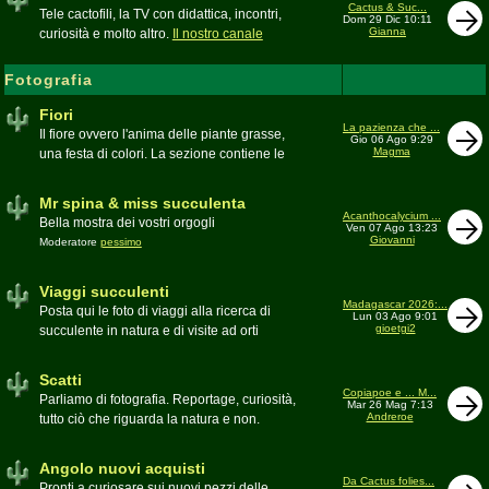
inesattezze, idee e altro inerenti l'argomento
Cactus & Suc...
Tele cactofili, la TV con didattica, incontri,
Dom 29 Dic 10:11
Gianna
curiosità e molto altro.
Il nostro canale
YouTube
Fotografia
Fiori
La pazienza che ...
Il fiore ovvero l'anima delle piante grasse,
Gio 06 Ago 9:29
Magma
una festa di colori. La sezione contiene le
foto di piante succulente in fiore
Mr spina & miss succulenta
Acanthocalycium ...
Bella mostra dei vostri orgogli
Ven 07 Ago 13:23
Giovanni
Moderatore
pessimo
Viaggi succulenti
Madagascar 2026:...
Posta qui le foto di viaggi alla ricerca di
Lun 03 Ago 9:01
gioetgi2
succulente in natura e di visite ad orti
botanici e collezioni private
Moderatore
Gianna
Scatti
Copiapoe e ... M...
Parliamo di fotografia. Reportage, curiosità,
Mar 26 Mag 7:13
Andreroe
tutto ciò che riguarda la natura e non.
Pubblicate qui i vostri scatti
Moderatore
pessimo
Angolo nuovi acquisti
Da Cactus folies...
Pronti a curiosare sui nuovi pezzi delle