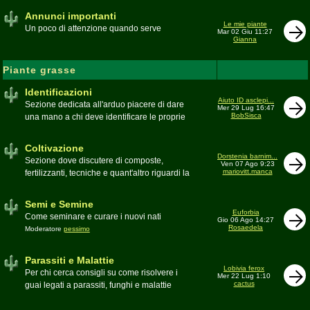
Annunci importanti
Le mie piante
Un poco di attenzione quando serve
Mar 02 Giu 11:27
Gianna
Piante grasse
Identificazioni
Aiuto ID asclepi...
Sezione dedicata all'arduo piacere di dare
Mer 29 Lug 16:47
BobSisca
una mano a chi deve identificare le proprie
piante grasse
Moderatore
Gianna
Coltivazione
Dorstenia barnim...
Sezione dove discutere di composte,
Ven 07 Ago 9:23
mariovitt.manca
fertilizzanti, tecniche e quant'altro riguardi la
coltivazione
Schede di coltivazione A-Z
Moderatore
Luca
Semi e Semine
Euforbia
Come seminare e curare i nuovi nati
Gio 06 Ago 14:27
Rosaedela
Moderatore
pessimo
Parassiti e Malattie
Lobivia ferox
Per chi cerca consigli su come risolvere i
Mer 22 Lug 1:10
cactus
guai legati a parassiti, funghi e malattie
delle piante
Moderatore
beppe58