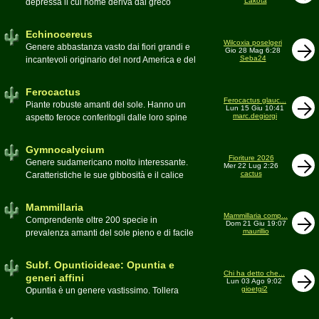
Lakota
depressa il cui nome deriva dal greco
Moderatore
Luca
Echinos ovvero porcospino per la sommaria
somiglianza. Insieme a Ferocactus sono
Echinocereus
denominati cactus barile per il loro notevole
Wilcoxia poselgeri
Genere abbastanza vasto dai fiori grandi e
Gio 28 Mag 6:28
volume, forma e disposizione
Seba24
incantevoli originario del nord America e del
Moderatore
pessimo
Messico
Moderatore
Antonietta
Ferocactus
Ferocactus glauc...
Piante robuste amanti del sole. Hanno un
Lun 15 Giu 10:41
marc.degiorgi
aspetto feroce conferitogli dalle loro spine
dure e acute come lame
Moderatore
Antonietta
Gymnocalycium
Fioriture 2026
Genere sudamericano molto interessante.
Mer 22 Lug 2:26
cactus
Caratteristiche le sue gibbosità e il calice
glabro
Moderatore
Gianna
Mammillaria
Mammillaria comp...
Comprendente oltre 200 specie in
Dom 21 Giu 19:07
maurillio
prevalenza amanti del sole pieno e di facile
coltivazione.
Schede A-Z
Moderatore
maurillio
Subf. Opuntioideae: Opuntia e
Chi ha detto che...
generi affini
Lun 03 Ago 9:02
gioetgi2
Opuntia è un genere vastissimo. Tollera
qualsiasi tipo di clima, tanto da spingersi a
colonizzare anche terre freddissime come il