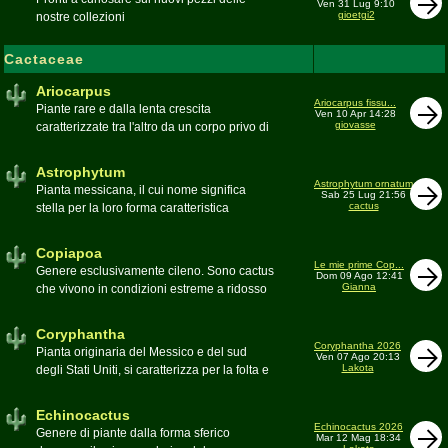
Ven 31 Lug 9:10
gioetgi2
nostre collezioni
Cactaceae
Ariocarpus
Ariocarpus fissu...
Piante rare e dalla lenta crescita
Ven 10 Apr 14:28
giovasse
caratterizzate tra l'altro da un corpo privo di
spine e da una robusta radice fittonante. Le
specie appartenenti al genere sono tutte ad
Astrophytum
alto rischio di scomparsa in habitat. Amanti
Astrophytum ornatum
Pianta messicana, il cui nome significa
Sab 25 Lug 21:56
di terricci calcarei e ben drenati
cactus
stella per la loro forma caratteristica
Moderatore
Luca
Moderatore
Luca
Copiapoa
Le mie prime Cop...
Genere esclusivamente cileno. Sono cactus
Dom 09 Ago 12:41
Gianna
che vivono in condizioni estreme a ridosso
del deserto di Atacama, uno dei più aridi del
mondo
Coryphantha
Moderatore
Luca
Coryphantha 2026
Pianta originaria del Messico e del sud
Ven 07 Ago 20:13
Lakota
degli Stati Uniti, si caratterizza per la folta e
robusta spinagione e i grandi fiori. Il suo
nome deriva dal greco koryphé (apice)e da
Echinocactus
ànthos (fiore) per via dei suoi fiori che
Echinocactus 2026
Genere di piante dalla forma sferico
Mar 12 Mag 18:34
spuntano sulla cima della pianta