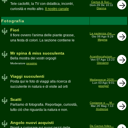
inesattezze, idee e altro inerenti l'argomento
Cactus & Suc...
Tele cactofili, la TV con didattica, incontri,
Dom 29 Dic 10:11
Gianna
curiosità e molto altro.
Il nostro canale
YouTube
Fotografia
Fiori
La pazienza che ...
Il fiore ovvero l'anima delle piante grasse,
Gio 06 Ago 9:29
Magma
una festa di colori. La sezione contiene le
foto di piante succulente in fiore
Mr spina & miss succulenta
Acanthocalycium ...
Bella mostra dei vostri orgogli
Ven 07 Ago 13:23
Giovanni
Moderatore
pessimo
Viaggi succulenti
Madagascar 2026:...
Posta qui le foto di viaggi alla ricerca di
Lun 03 Ago 9:01
gioetgi2
succulente in natura e di visite ad orti
botanici e collezioni private
Moderatore
Gianna
Scatti
Copiapoe e ... M...
Parliamo di fotografia. Reportage, curiosità,
Mar 26 Mag 7:13
Andreroe
tutto ciò che riguarda la natura e non.
Pubblicate qui i vostri scatti
Moderatore
pessimo
Angolo nuovi acquisti
Da Cactus folies...
Pronti a curiosare sui nuovi pezzi delle