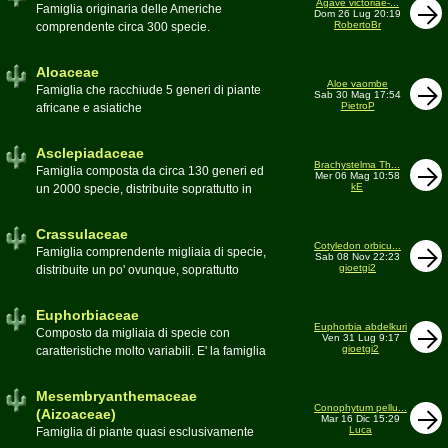
Agave victoriae-...
Toumeya, Uebelmannia, Yavia. Sottotribù:
Famiglia originaria delle Americhe
Dom 26 Lug 20:19
Hylocereinae (Aporocactus, Epiphyllum,
RobertoBr
comprendente circa 300 specie.
ecc.). Tribù Rhipsalideae (Rhipsalis,
Caratteristiche le lunghe foglie acute
Lepismium, ecc.)
spesso terminanti con una spina. 9
Aloaceae
generi:Agave, Beschorneria, Furcraea,
Aloe vaombe
Famiglia che racchiude 5 generi di piante
Sab 30 Mag 17:54
Hesperaloë, Littaea, Manfreda, Polianthes,
PietroP
africane e asiatiche
Prochnyanthes, Yucca
Asclepiadaceae
Brachystelma Th...
Famiglia composta da circa 130 generi ed
Mer 06 Mag 10:58
kE
un 2000 specie, distribuite soprattutto in
Africa. Comprende piante a succulenza di
fusto ed altre con caudice
Crassulaceae
Cotyledon orbicu...
Famiglia comprendente migliaia di specie,
Sab 08 Nov 22:23
gioetgi2
distribuite un po' ovunque, soprattutto
nell'emisfero boreale
Euphorbiaceae
Euphorbia abdelkuri
Composto da migliaia di specie con
Ven 31 Lug 9:17
gioetgi2
caratteristiche molto variabili. E' la famiglia
più estesa anche in termini di
colonizzazione; in habitat sono presenti
Mesembryanthemaceae
popolazioni anche nel nostro paese
Conophytum pellu...
(Aizoaceae)
Mar 16 Dic 15:29
Moderatore
beppe58
Luca
Famiglia di piante quasi esclusivamente