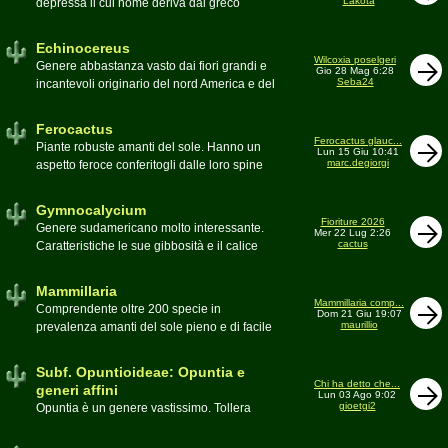
Lakota
depressa il cui nome deriva dal greco
Moderatore
Luca
Echinos ovvero porcospino per la sommaria
somiglianza. Insieme a Ferocactus sono
Echinocereus
denominati cactus barile per il loro notevole
Wilcoxia poselgeri
Genere abbastanza vasto dai fiori grandi e
Gio 28 Mag 6:28
volume, forma e disposizione
Seba24
incantevoli originario del nord America e del
Moderatore
pessimo
Messico
Moderatore
Antonietta
Ferocactus
Ferocactus glauc...
Piante robuste amanti del sole. Hanno un
Lun 15 Giu 10:41
marc.degiorgi
aspetto feroce conferitogli dalle loro spine
dure e acute come lame
Moderatore
Antonietta
Gymnocalycium
Fioriture 2026
Genere sudamericano molto interessante.
Mer 22 Lug 2:26
cactus
Caratteristiche le sue gibbosità e il calice
glabro
Moderatore
Gianna
Mammillaria
Mammillaria comp...
Comprendente oltre 200 specie in
Dom 21 Giu 19:07
maurillio
prevalenza amanti del sole pieno e di facile
coltivazione.
Schede A-Z
Moderatore
maurillio
Subf. Opuntioideae: Opuntia e
Chi ha detto che...
generi affini
Lun 03 Ago 9:02
gioetgi2
Opuntia è un genere vastissimo. Tollera
qualsiasi tipo di clima, tanto da spingersi a
colonizzare anche terre freddissime come il