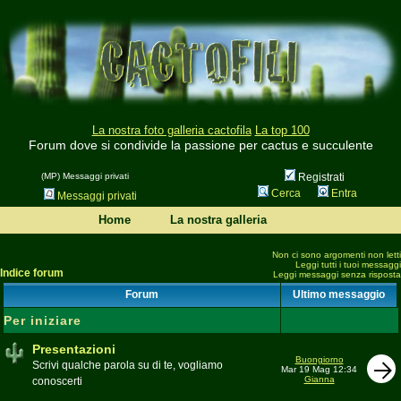
La nostra foto galleria cactofila
La top 100
Forum dove si condivide la passione per cactus e succulente
(MP) Messaggi privati
Registrati
Cerca
Entra
Messaggi privati
Home
La nostra galleria
Non ci sono argomenti non letti
Leggi tutti i tuoi messaggi
Indice forum
Leggi messaggi senza risposta
Forum
Ultimo messaggio
Per iniziare
Presentazioni
Buongiorno
Scrivi qualche parola su di te, vogliamo
Mar 19 Mag 12:34
Gianna
conoscerti
Moderatore
beppe58