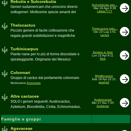
Rebutia e Sulcorebutia
Canada. Caratteristiche le temute spine
Sulcorebutia swo...
Generi sudamericani che uniscono diversi
Mar 19 Ago 8:36
setolose (glochidi), i fiori brillanti e frutti
Libbie7777
sottogeneri. Moltissime specie amanti del
carnosi spesso commestibili
freddo e di terricci tendenzialmente acidi
Moderatore
pessimo
Moderatore
Antonietta
Thelocactus
Thelocactus nidu...
Piccolo genere di facile coltivazione che
Gio 23 Lug 1:51
cactus
regala grandi soddisfazioni e magnifiche
fioriture
Moderatore
Luca
Turbinicarpus
Semine in fiore
Piante nane per lo più di forma discoidale e
Lun 13 Apr 9:11
Rod
spiraleggiante. Originarie del Messico
Moderatore
Luca
Colonnari
Myrtillocactus
Gruppo di cactus dal portamento colonnare
Sab 18 Apr 22:21
gioetgi2
Moderatore
Antonietta
Altre cactacee
Austrocactus
SOLO i generi seguenti: Austrocactus,
Mer 17 Giu 7:35
Andreroe
Aztekium, Blossfeldia, Cintia, Echinomastus,
Encephalocarpus, Epithelantha,
Geohintonia, Obregonia, Oroya,
Famiglie e gruppi
Ortegocactus, Pediocactus, Pelecyphora,
Pereskia, Sclerocactus, Strombocactus ,
Agavaceae