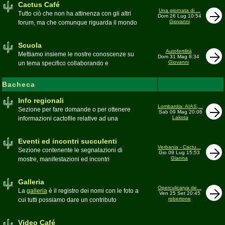
Cactus Café
Una giornata di ...
Tutto ciò che non ha attinenza con gli altri
Dom 26 Lug 10:54
Giovanni
forum, ma che comunque riguarda il mondo
delle grasse. Discussioni, dubbi,
esperienze, viaggi e altro
Scuola
Moderatore
pessimo
Autofertilità
Mettiamo insieme le nostre conoscenze su
Dom 31 Mag 8:34
Giovanni
un tema specifico collaborando e
ricercando. Consultate qui il
Glossario
cactofilo
Bacheca
Moderatore
beppe58
Info regionali
Lombardia: AIAS,...
Sezione per fare domande o per ottenere
Sab 09 Mag 20:06
Lakota
informazioni cactofile relative ad una
specifica area geografica
Moderatore
Gianna
Eventi ed incontri succulenti
Verbania - Cactu...
Sezione contenente le segnalazioni di
Gio 09 Lug 15:53
Gianna
mostre, manifestazioni ed incontri
succulenti, ed i relativi resoconti fotografici
Moderatore
Gianna
Galleria
Operculicarya de...
La
galleria
è il registro dei nomi con le foto a
Ven 25 Set 20:45
robertone
cui tutti possiamo dare un contributo
condividendo le nostre piante. In questo
spazio discutiamo SOLO di errori,
Video Café