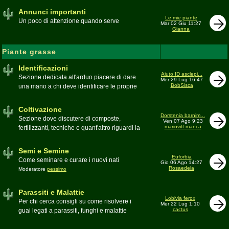
Annunci importanti
Le mie piante
Un poco di attenzione quando serve
Mar 02 Giu 11:27
Gianna
Piante grasse
Identificazioni
Aiuto ID asclepi...
Sezione dedicata all'arduo piacere di dare
Mer 29 Lug 16:47
BobSisca
una mano a chi deve identificare le proprie
piante grasse
Moderatore
Gianna
Coltivazione
Dorstenia barnim...
Sezione dove discutere di composte,
Ven 07 Ago 9:23
mariovitt.manca
fertilizzanti, tecniche e quant'altro riguardi la
coltivazione
Schede di coltivazione A-Z
Moderatore
Luca
Semi e Semine
Euforbia
Come seminare e curare i nuovi nati
Gio 06 Ago 14:27
Rosaedela
Moderatore
pessimo
Parassiti e Malattie
Lobivia ferox
Per chi cerca consigli su come risolvere i
Mer 22 Lug 1:10
cactus
guai legati a parassiti, funghi e malattie
delle piante
Moderatore
beppe58