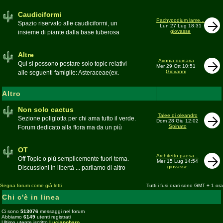
sudafricane. Caratteristica è l'apertura dei
fiori a mezzo dì per buona parte delle
Caudiciformi
appartenenti alla famiglia
Pachypodium lame...
Spazio riservato alle caudiciformi, un
Lun 27 Lug 18:31
giovasse
insieme di piante dalla base tuberosa
Moderatore
Gianna
Altre
Avonia quinaria
Qui si possono postare solo topic relativi
Mer 29 Ott 10:51
Giovanni
alle seguenti famiglie: Asteraceae(ex.
Compositae) gen. Senecio ed Othonna;
Didiereaceae; Dracaenaceae gen.
Altro
Sansevieria; Lamiaceae (ex. Labiatae) gen.
Coleus e Plectranthus; Peperomiaceae gen.
Non solo cactus
Talee di oleandro
Peperomia (solo specie succulente);
Sezione poliglotta per chi ama tutto il verde.
Dom 28 Giu 12:02
Geraniaceae gen. Pelargonium, Monsonia
Spinato
Forum dedicato alla flora ma da un più
e Sarcocaulon; Portulacaceae gen.
ampio punto di vista
Anacampseros, Avonia, Ceraria, Portulaca,
Moderatore
beppe58
OT
Talinum, Portulacaria
Architetto paesa...
Off Topic o più semplicemente fuori tema.
Mer 15 Lug 14:54
giovasse
Discussioni in libertà ... parliamo di altro
Moderatore
beppe58
Segna forum come già letti
Tutti i fusi orari sono GMT + 1 ora
Chi c'è in linea
Ci sono
513076
messaggi nel forum
Abbiamo
6149
utenti registrati
Ultimo utente iscritto
Lucianobaro